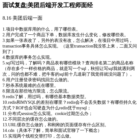
面试复盘|美团后端开发工程师面经
8.16 美团后端一面
1.项目中数据库用的什么，用了哪些表。
2.用户完成了一个商品下单，数据库发生什么变化，修改哪些表。
3.如果一张表改了，另外的表没有改，怎么解决，在项目中用过吗，
transaction事务具体怎么实现。（这里transaction我没答上来，二面又问
到了）
4.数据库的事务怎么实现。
5.sql写过吗，了解吗？商品表有哪些模块？查询排名第二的商品名称
（存在多个一样价格的商品，就是写一个sql，秋招让写sql我就遇到两
次，问的也都不难，把牛客的sql前十几道刷了我觉得就没问题了）。
6.用户注册登录密码找回怎么做的。
7.秒杀系统最难的点在哪里。
8.限流在那些地方限流，怎么限流。
9.redis了解，用过吗，有哪些基本数据类型。
10.redis和MYSQL的差别在哪里？redis会不会丢失数据？有哪些持久化
方式？ROF也会写硬盘为什么redis优于mysql；
11.分布式session怎么实现。cookie过期怎么办；
12.不同层次的缓存怎么做的。
13.URL缓存怎么做的，和刚刚的页面缓存有什么区别。
14.cdn（具体不了解，简单和面试官聊了一下概念）
15.实现两个线程交替打印，怎么做。