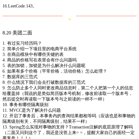
16.LeetCode.143。
★
8.20 美团二面
1. 有过实习经历吗？
2. 简单介绍一下项目里的电商平台系统
3. 在商品模块中有哪些关键的表
4. 商品的价格写在表里会有什么问题吗
5. 表的加锁，加锁是为什么解决什么问题呢
6. 如果有多个价格（平常价格，活动价格）怎么处理？
7. 数据库的三范式
8. 什么情况下我们会去打破数据库的三范式
9. 怎么防止多个人同时更改商品信息时，第二个人把第一个人的信息
给覆盖掉（我说的是类似简历版本号机制，修改前读取一个版本号，
然后提交时再读取一下版本号与之前读的一样不一样）
10. 事务有哪些隔离级别
11. MVCC是为了解决什么问题
12. 开启了事务后，本事务内的查询结果都相等吗（应该也是和事物的
隔离级别有关，不同隔离级别，结果不一样）
13. Spring怎么实现对事物的支持？Transaction注解的底层原理了解吗
（二面又问到这个了，我还是没答上来= =，提醒大家自己的面经一定
要复盘！！！）