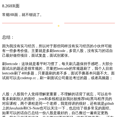
8.26HR面
常规HR面，就不细说了。
★
总结：
因为我没有实习经历，所以对于那些同样没有实习经历的小伙伴可能
有一些参考价值。主要就是多刷leetcode，多背八股，没有实习的话自
己最好做些项目，面试复盘，面试别紧张。
刷leetcode：这块就是看平时习惯了，每天刷几题保持手感吧，大部分
面试出的题还是很常规的，尽量把leetcode的常规题刷了，我个人目前
leetcode刷了400多题，只要题刷的差不多，面试手撕基本问题不大。面
试前可以去codetop.cc，刷一刷面试公司最近考过的题，或者高频题；
八股：八股我个人觉得理解更重要，不理解的话背了就忘，可以在牛
客多刷刷别人的面经，jvm和多线程这款我比较推荐b站黑马程序员的
对应课程，两个课程是同一个老师，我觉得讲的很好，还有就是github
上的JavaJuide和CS-Note也可以关注一下，也总结了很多常见的面经。
如果可以的话自己总结一份八股是最好的，自己撸过一遍肯定更熟