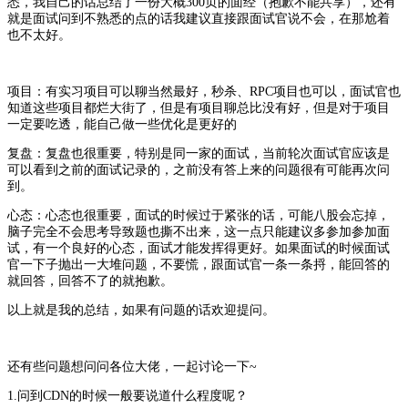
悉，我自己的话总结了一份大概300页的面经（抱歉不能共享），还有
就是面试问到不熟悉的点的话我建议直接跟面试官说不会，在那尬着
也不太好。
项目：有实习项目可以聊当然最好，秒杀、RPC项目也可以，面试官也
知道这些项目都烂大街了，但是有项目聊总比没有好，但是对于项目
一定要吃透，能自己做一些优化是更好的
复盘：复盘也很重要，特别是同一家的面试，当前轮次面试官应该是
可以看到之前的面试记录的，之前没有答上来的问题很有可能再次问
到。
心态：心态也很重要，面试的时候过于紧张的话，可能八股会忘掉，
脑子完全不会思考导致题也撕不出来，这一点只能建议多参加参加面
试，有一个良好的心态，面试才能发挥得更好。如果面试的时候面试
官一下子抛出一大堆问题，不要慌，跟面试官一条一条捋，能回答的
就回答，回答不了的就抱歉。
以上就是我的总结，如果有问题的话欢迎提问。
还有些问题想问问各位大佬，一起讨论一下~
1.问到CDN的时候一般要说道什么程度呢？