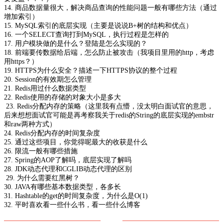
14. 商品数据量很大，解决商品查询的性能问题一般有哪些方法（通过
增加索引）
15. MySQL索引的底层实现（主要是说说B+树的结构和优点）
16. 一个SELECT查询打到MySQL，执行过程是怎样的
17. 用户模块做的是什么？登陆是怎么实现的？
18. 前端要传数据给后端，怎么防止被攻击（我项目里用的http，考虑
用https？）
19. HTTPS为什么安全？描述一下HTTPS协议的整个过程
20. Session的有效期怎么管理
21. Redis用过什么数据类型
22. Redis使用的存储的对象大小是多大
23. Redis分配内存的策略（这里我有点懵，没太明白面试官的意思，
后来想想面试官可能是再考察我关于redis的String的底层实现的embstr
和raw两种方式）
24. Redis分配内存的时间复杂度
25. 通过这些项目，你觉得呢最大的收获是什么
26. 限流一般有哪些措施
27. Spring的AOP了解吗，底层实现了解吗
28. JDK动态代理和CGLIB动态代理的区别
29. 为什么需要红黑树？
30. JAVA有哪些基本数据类型，各多长
31. Hashtable的get的时间复杂度，为什么是O(1)
32. 平时喜欢看一些什么书，看一些什么博客