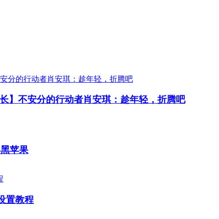
长】不安分的行动者肖安琪：趁年轻，折腾吧
—黑苹果
启设置教程