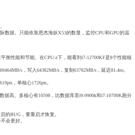
等。
取到实际数据。只能依靠恩杰海妖X53的数显，监控CPU和GPU的温
性能和节能。在CPU-z下，能看到i7-12700KF是8个性能核
/s，写入64382MB/s，复制63782MB/s，延迟81.4ns。
pts，单核心1726pts。
据高。多核心有10598，比数据库里i9-9900k和i7-10700K跑分
闭开启的BUG，要重启才恢复。
会不会更好。