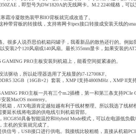
50ZAE，即型号为DW1820A的无线网卡。M.2 2240规格，可以完
装上寒霜冷凝散热装甲和IO背板就完成改造了。
种带背板的转接线，支持将网卡ipex接口转接成安装天线的sm
。很多人说乔思伯机箱闷罐子，我看新品的散热还行的。例如我选
安装2个120风扇或140风扇。最长355mm显卡，如果安装的ATX
DR5 GAMING PRO主板安装到机箱上，能看空间挺紧凑的。
法驱动，所以处理器选用了无核显的i7-12700KF。
R5 32GB（16GB×2）套装，XMP I支持4800MHz，XMP I
5 GAMING PRO主板一共有三个m.2插槽，第一和第三条支持PCIe 
装MacOS monterey。
型机箱，ATX电源肯定越短越有利于线材整理。所以我选了线材模组化
，需要延长线将电源的供电线引到机箱背部。
HCG850具备智能温控和Hybrid Mode模式，可以在电源
，主机的安装就完成了。
提供信号，USB接口进行供电。我接线比较粗糙，直接从机箱PCI