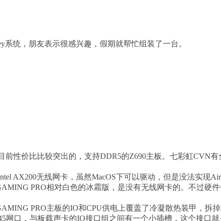
terey系统，朋友表示很感兴趣，假期就帮忙组装了一台。
O主板，是目前性价比比较突出的，支持DDR5的Z690主板。七彩
el AX200无线网卡，虽然MacOS下可以驱动，但是没法实现Aird
DR5 GAMING PRO相对白色的冰霜版，是没有无线网卡的。
DR5 GAMING PRO主板的IO和CPU供电上覆盖了冷凝散热装甲
J45网口，与板载声卡的IO接口组之间有一个小插槽，这个接口