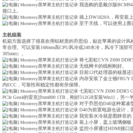
我选购的是戴尔版BCM943
接口上。
插上DW1820A，再安
至于天线，可以使用上图这
主机组装
机箱方面选择了很喜欢用铝材质的乔思伯，贴近苹果的设计风格
常合理。可以安装168mm高CPU风冷或240水冷，风冷下顶部可以
305mm）。
将七彩虹CVN Z690 D
无线网卡的线刚刚好。
目前12代处理器的核显还没
内存安装了金士顿FRUY DD
内ECC，可靠性和稳定性都有所保障。
七彩虹CVN Z690 DDR
PCIe Gen4的雷克沙nm800 1TB，刚好512GB安装Win11，另一半安
对于乔思伯D40这种紧凑
D40为前置电源仓设计
我安装水冷就是图静音的，
装上小屏，盖上玻璃侧板
监控小屏通过HDMI接口