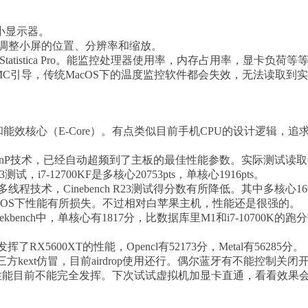
个小显示器。
，调整小屏的位置、分辨率和缩放。
atistica Pro。能监控处理器使用率，内存占用率，显卡负荷等
irtualSMC引导，传统MacOS下的温度监控软件都会失效，无法读
能效核心（E-Core）。有点类似目前手机CPU的设计逻辑，追求平衡
PnP技术，已经自动超频到了主板的最佳性能参数。实际测试读取69464MB
R23测试，i7-12700KF是多核心20753pts，单核心1916pts。
程技术，Cinebench R23测试得分数有所降低。其中多核心16619
MacOS下性能有所损失。不过相对白苹果主机，性能还是很强的。
kbench中，单核心有1817分，比数据库里M1和i7-10700K的跑分数
X5600XT的性能，Opencl有52173分，Metal有56285分。
三方kext仿冒，目前airdrop使用还行。偶尔蓝牙有不能控制关
理器性能目前不能完全发挥。下次试试虚拟机加显卡直通，看看效果