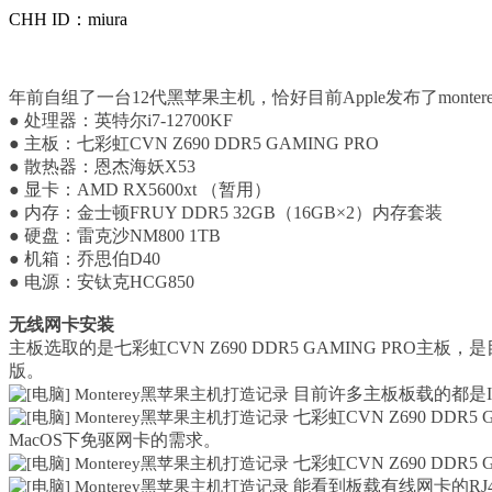
CHH ID：miura
年前自组了一台12代黑苹果主机，恰好目前Apple发布了mon
● 处理器：英特尔i7-12700KF
● 主板：七彩虹CVN Z690 DDR5 GAMING PRO
● 散热器：恩杰海妖X53
● 显卡：AMD RX5600xt （暂用）
● 内存：金士顿FRUY DDR5 32GB（16GB×2）内存套装
● 硬盘：雷克沙NM800 1TB
● 机箱：乔思伯D40
● 电源：安钛克HCG850
无线网卡安装
主板选取的是七彩虹CVN Z690 DDR5 GAMING PR
版。
目前许多主板板载的都是Int
七彩虹CVN Z690 D
MacOS下免驱网卡的需求。
七彩虹CVN Z690 D
能看到板载有线网卡的R