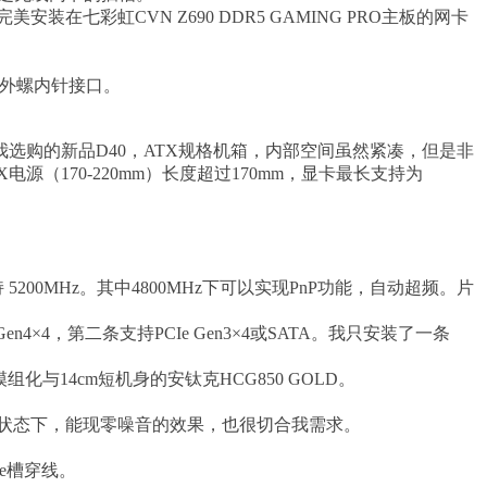
美安装在七彩虹CVN Z690 DDR5 GAMING PRO主板的网卡
a外螺内针接口。
购的新品D40，ATX规格机箱，内部空间虽然紧凑，但是非
电源（170-220mm）长度超过170mm，显卡最长支持为
I支持 5200MHz。其中4800MHz下可以实现PnP功能，自动超频。片
Gen4×4，第二条支持PCIe Gen3×4或SATA。我只安装了一条
与14cm短机身的安钛克HCG850 GOLD。
低负载状态下，能现零噪音的效果，也很切合我需求。
e槽穿线。