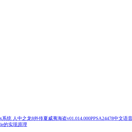
人中之龙8外传夏威夷海盗v01.014.000PPSA24478中文语
tile的实现原理