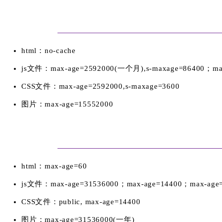
html：no-cache
js文件：max-age=2592000(一个月),s-maxage=86400；ma
CSS文件：max-age=2592000,s-maxage=3600
图片：max-age=15552000
html：max-age=60
js文件：max-age=31536000；max-age=14400；max-age
CSS文件：public, max-age=14400
图片：max-age=31536000(一年)