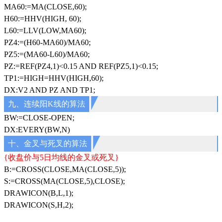
MA60:=MA(CLOSE,60);
H60:=HHV(HIGH, 60);
L60:=LLV(LOW,MA60);
PZ4:=(H60-MA60)/MA60;
PZ5:=(MA60-L60)/MA60;
PZ:=REF(PZ4,1)<0.15 AND REF(PZ5,1)<0.15;
TP1:=HIGH=HHV(HIGH,60);
DX:V2 AND PZ AND TP1;
九、连续阳K线的算法
BW:=CLOSE-OPEN;
DX:EVERY(BW,N)
十、金叉与死叉的算法
{收盘价与5日均线的金叉或死叉}
B:=CROSS(CLOSE,MA(CLOSE,5));
S:=CROSS(MA(CLOSE,5),CLOSE);
DRAWICON(B,L,1);
DRAWICON(S,H,2);