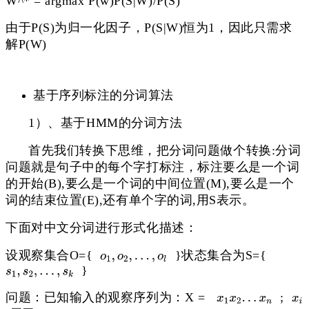
W^* = argmax P(w)P(S|W)/P(S)
由于P(S)为归一化因子，P(S|W)恒为1，因此只需求
解P(W)
基于序列标注的分词算法
1）、基于HMM的分词方法
首先我们转换下思维，把分词问题做个转换:分词
问题就是句子中的每个字打标注，标注要么是一个词
的开始(B),
要么是一个词的中间位置(M),要么是一个
词的结束位置(E),还有单个字的词,用S表示。
下面对中文分词进行形式化描述：
设观察集合O={
}状态集合为S={
}
问题：已知输入的观察序列为：X =
;