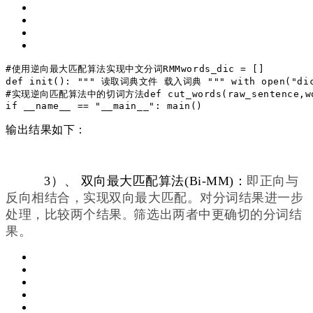
#使用逆向最大匹配算法实现中文分词RMM
words_dic = []
def
init
()
:
"""
 读取词典文件
 载入词典
 """
with
 open(
"di
#实现逆向匹配算法中的切词方法
def
cut_words
(raw_sentence,w
if
 __name__ == 
"__main__"
:
 main()
输出结果如下：
3）、 双向最大匹配算法(Bi-MM)：
即正向与
反向相结合，实现双向最大匹配。
对分词结果进一步
处理，比较两个结果
筛选出两者中更确切
的
分词结
。
果。