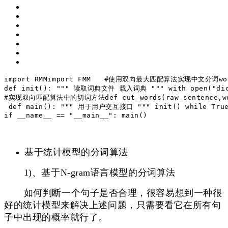
import
 RMM
import
 FMM 
#使用双向最大匹配算法实现中文分词
wo
def
init
()
:
"""
 读取词典文件
 载入词典
 """
with
 open(
"di
#实现双向匹配算法中的切词方法
def
cut_words
(raw_sentence,w
def
main
()
:
"""
 用于用户交互接口
 """
 init()
while
Tru
if
 __name__ == 
"__main__"
:
 main()
基于统计模型的分词算法
1)、基于N-gram语言模型的分词算法
如何判断一个句子是否合理，很容易想到一种很
好的统计模型来解决上述问题，只需要看它在所有句
子中出现的概率就行了。