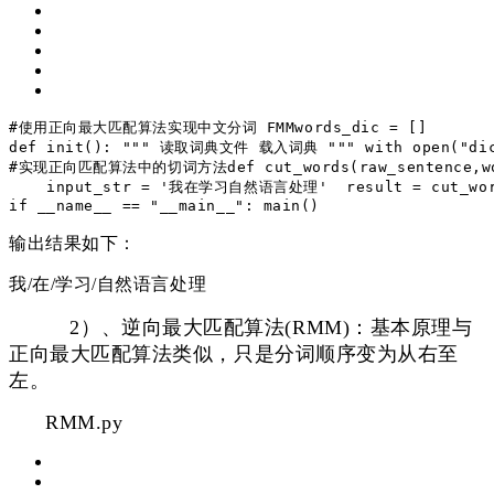
#使用正向最大匹配算法实现中文分词 FMM
words_dic = []
def
init
()
:
"""
 读取词典文件
 载入词典
 """
with
 open(
"di
#实现正向匹配算法中的切词方法
def
cut_words
(raw_sentence,w
    input_str = 
'我在学习自然语言处理'
 result = cut_wo
if
 __name__ == 
"__main__"
:
 main()
输出结果如下：
我/在/学习/自然语言处理
2）、逆向最大匹配算法(RMM)：
基本原理与
正向最大匹配算法类似，只是分词顺序变为从右至
左。
RMM.py