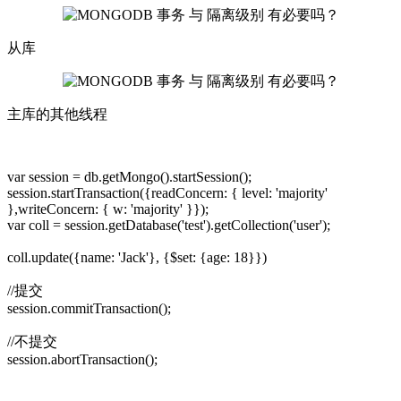
从库
主库的其他线程
var session = db.getMongo().startSession();
session.startTransaction({readConcern: { level: 'majority'
},writeConcern: { w: 'majority' }});
var coll = session.getDatabase('test').getCollection('user');
coll.update({name: 'Jack'}, {$set: {age: 18}})
//提交
session.commitTransaction();
//不提交
session.abortTransaction();