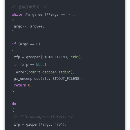
/* 忽略任何开关  */
while
 (*argv && (**argv == 
'-'
)) 
 {
  argc--, argv++;
 }
if
 (argc == 
0
) 
 {
  zfp = gzdopen(STDIN_FILENO, 
"rb"
);
if
 (zfp == 
NULL
)
   error(
"can't gzdopen stdin"
);
  gz_uncompress(zfp, STDOUT_FILENO);
return
0
;
 }
do
 {
/* file_uncompress(*argv); */
  zfp = gzopen(*argv, 
"rb"
);