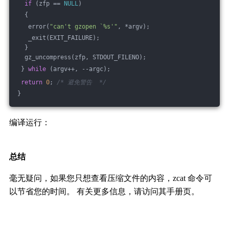
if
 (zfp == 
NULL
) 
  {
   error(
"can't gzopen `%s'"
, *argv);
   _exit(EXIT_FAILURE);
  }
  gz_uncompress(zfp, STDOUT_FILENO);
 } 
while
 (argv++, --argc);
return
0
; 
/* 避免警告  */
}
编译运行：
总结
毫无疑问，如果您只想查看压缩文件的内容，zcat 命令可
以节省您的时间。 有关更多信息，请访问其手册页。