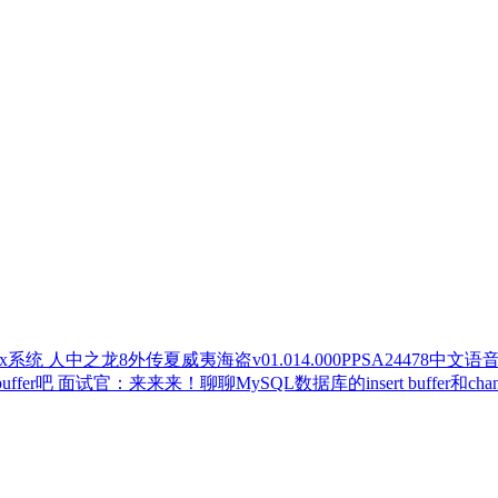
人中之龙8外传夏威夷海盗v01.014.000PPSA24478中文语
面试官：来来来！聊聊MySQL数据库的insert buffer和change