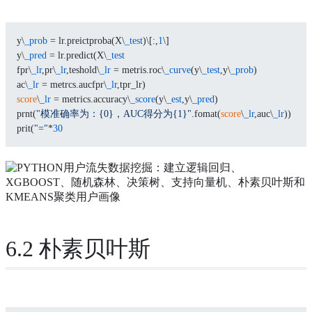
y\
_prob
 = lr.preictproba(X\
_test
)\[:,
1
\]
y\
_pred
 = lr.predict(X\
_test
fpr\
_lr
,pr\
_lr
,teshold\
_lr
 = metris.roc\
_curve
(y\
_test
,y\
_prob
)
ac\
_lr
 = metrcs.aucfpr\
_lr
,tpr_lr)
score
\
_lr
 = metrics.accuracy\
_score
(y\
_est
,y\
_pred
)
prnt(
"模准确率为：{0}，AUC得分为{1}"
.fomat(
score
\
_lr
,auc\
_lr
))
prit(
"="
*
30
6.2 朴素贝叶斯