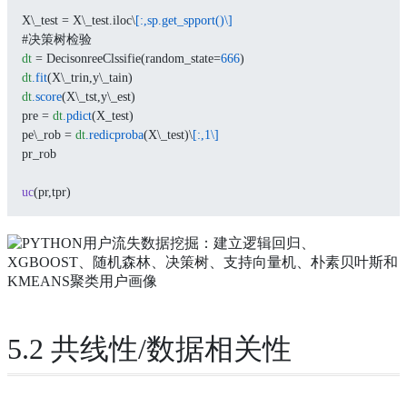
X\_test = X\_test.iloc\
[:,sp.get_spport()\]
#决策树检验
dt
 = DecisonreeClssifie(random_state=
666
)
dt
.fit
(X\_trin,y\_tain)
dt
.score
(X\_tst,y\_est)
pre = 
dt
.pdict
(X_test)
pe\_rob = 
dt
.redicproba
(X\_test)\
[:,1\]
pr_rob
uc
(pr,tpr)
5.2 共线性/数据相关性