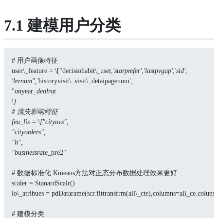
7.1 建模用户分类
# 用户画像特征
user\_feature = \["decisiohabit\_user,
'starprefer'
,
'lastpvgap'
,
'sid'
,
'lernum",'
historyvisit\_visit\_detaipagenum',
"onyear
_dealrat
\]
# 流失影响特征
fea_lis = \["cityuvs",
"cityorders",
"h",
"businessrate_
pre2"
# 数据标准化 Kmeans方法对正态分布数据处理效果更好
scaler = StanardScalr()
lo\_atribues = pdDatarame(scr.fittransfrm(all\_cte),columns=all_ce.coluns)
# 建模分类