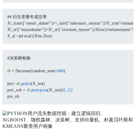
## 衍生变量年成交率
X\_train\["onear\_dalate"\]=\_tain\["odernum\_onyear"\]/X\_tran"visinum\
X\_st\["onyardealae"\]=X\_st\["orernum
_neyear"\]/Xtest\[visitumonyear"\]
X_
al =pd.nca(\[Xtin,Xtes)
#决策树检验
dt
 = Decsionr(random_state=
666
)
pre= 
dt
.prdict
(X_test)
pre\_rob = 
dt
.preicproa
(X\_test)\
[:,1\]
pre_ob