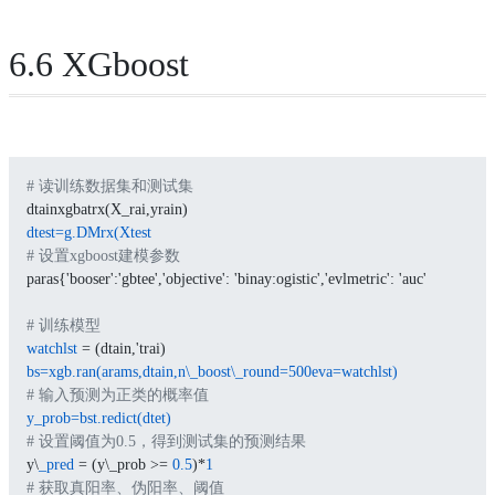
6.6 XGboost
# 读训练数据集和测试集
dtainxgbatrx(X_rai,yrain)
dtest=g.DMrx(Xtest
# 设置xgboost建模参数
paras{'booser':'gbtee','objective': 'binay:ogistic','evlmetric': 'auc'
# 训练模型
watchlst
 = (dtain,'trai)
bs=xgb.ran(arams,dtain,n\_boost\_round=500eva=watchlst)
# 输入预测为正类的概率值
y_prob=bst.redict(dtet)
# 设置阈值为0.5，得到测试集的预测结果
y\
_pred
 = (y\_prob >= 
0.5
)*
1
# 获取真阳率、伪阳率、阈值