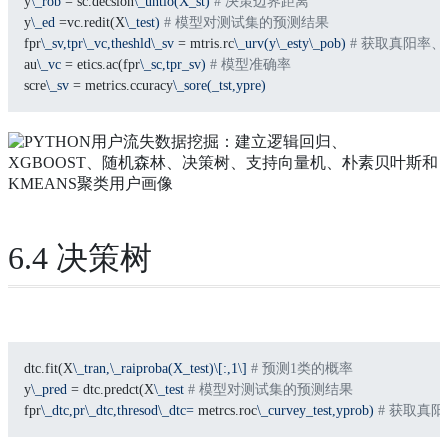
y
\_rob
 = sc.decsion
\_untio(X_st)
# 决策边界距离
y
\_ed
 =vc.redit(X
\_test)
# 模型对测试集的预测结果
fpr
\_sv,tpr\_vc,theshld\_sv
 = mtris.rc
\_urv(y\_esty\_pob)
# 获取真阳率
au
\_vc
 = etics.ac(fpr
\_sc,tpr_sv)
# 模型准确率
scre
\_sv
 = metrics.ccuracy
\_sore(_tst,ypre)
6.4 决策树
dtc.fit(X
\_tran,\_raiproba(X_test)\[:,1\]
# 预测1类的概率
y
\_pred
 = dtc.predct(X
\_test
# 模型对测试集的预测结果
fpr
\_dtc,pr\_dtc,thresod\_dtc=
 metrcs.roc
\_curvey_test,yprob)
# 获取真