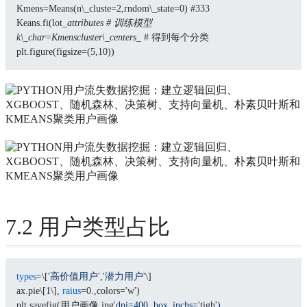
Kmens=Means(n\_cluste=2,rndom\_state=0) #333
Keans.fi(lot
_attributes # 训练模型
k\_char=Kmenscluster\_centers_
 # 得到每个分类
plt.figure(figsize=(5,10))
7.2 用户类型占比
types
=\[
'高价值用户'
,
'潜力用户'
\]
ax.pie\[1\], 
raius
=0.,colors='w')
plt.savefig(用户画像.jpg
'dpi=400, box_inchs='
tigh
')