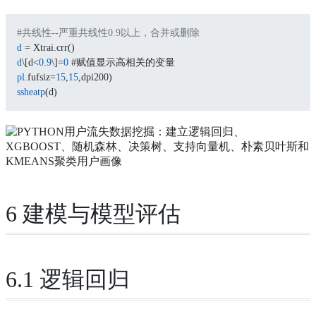
#共线性--严重共线性0.9以上，合并或删除
d
 = Xtrai.crr()
d
\[d<
0
.
9
\]=
0
 #赋值显示高相关的变量
pl
.fufsiz=
15
,
15
,dpi200)
ssheatp
(d)
6 建模与模型评估
6.1 逻辑回归