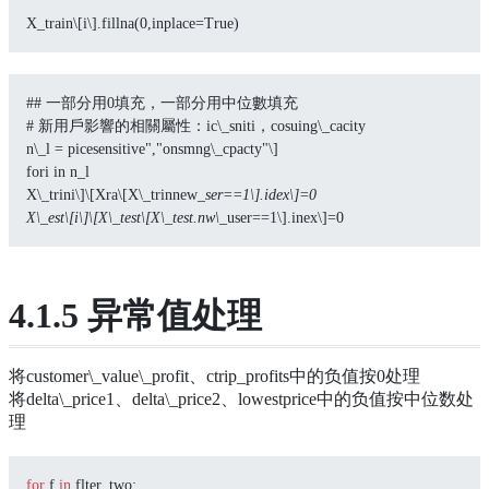
X_train\[i\].fillna(0,inplace=True)
## 一部分用0填充，一部分用中位數填充
# 新用戶影響的相關屬性：ic\_sniti，cosuing\_cacity
n\_l = picesensitive","onsmng\_cpacty"\]
fori in n_l
X\_trini\]\[Xra\[X\_trinnew
_ser==1\].idex\]=0
X\_est\[i\]\[X\_test\[X\_test.nw\_
user==1\].inex\]=0
4.1.5 异常值处理
将customer\_value\_profit、ctrip_profits中的负值按0处理
将delta\_price1、delta\_price2、lowestprice中的负值按中位数处
理
for
 f 
in
 flter_two: