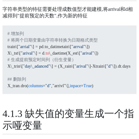
字符串类型的特征需要处理成数值型才能建模,将arrival和d相
减得到"提前预定的天数",作为新的特征
# 增加列
# 将两个日期变量由字符串转换为日期格式类型
train\[
"arrial"
\] = pd.to_datimetain\[
"arrval"
\])
X\_tst\[
"arival"
\] = d.
to
\_daetime(X_est\[
"arival"
\])
# 生成提前预定时间列（衍生变量）
X\_trin\[
"day\_adanced"
\] = (X_rain\[
"arival"
\]-Xtrain\[
"d"
\]).dt.days
## 删除列
X_tran.dro(
columns
=
"d"
,"arrivl"\],
inpace
=
True
)
4.1.3 缺失值的变量生成一个指
示哑变量