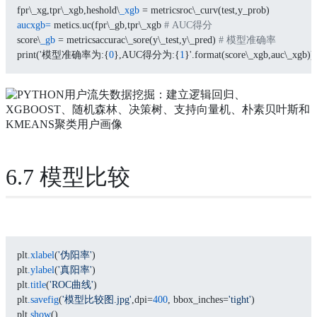
fpr\_xg,tpr\_xgb,heshold\
_xgb
 = metricsroc\_curv(test,y_prob)
aucxgb=
 metics.uc(fpr\_gb,tpr\_xgb 
# AUC得分
score\
_gb
 = metricsaccurac\_sore(y\_test,y\_pred) 
# 模型准确率
print('模型准确率为:{
0
},AUC得分为:{
1
}'.format(score\_xgb,auc\_xgb))
6.7 模型比较
plt
.xlabel
(
'伪阳率'
)
plt
.ylabel
(
'真阳率'
)
plt
.title
(
'ROC曲线'
)
plt
.savefig
(
'模型比较图.jpg'
,dpi=
400
, bbox_inches=
'tight'
)
plt
.show
()