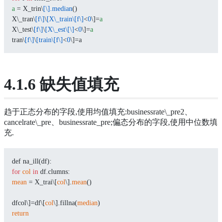
a
 = X_trin\
[\]
.median
()
X\_tran\
[f\]
\
[X\_train\[f\]
<
0
\]=
a
X\_test\
[f\]
\
[X\_est\[\]
<
0
\]=
a
tran\
[f\]
\
[train\[f\]
<
0
\]=a
4.1.6 缺失值填充
趋于正态分布的字段,使用均值填充:businessrate\_pre2、
cancelrate\_pre、businessrate_pre;偏态分布的字段,使用中位数填
充.
def na_ill(df):
for
col
in
 df.clumns:
mean
 = X_trai\[
col
\].
mean
()
dfcol\]=df\[
col
\].fillna(
median
)
return