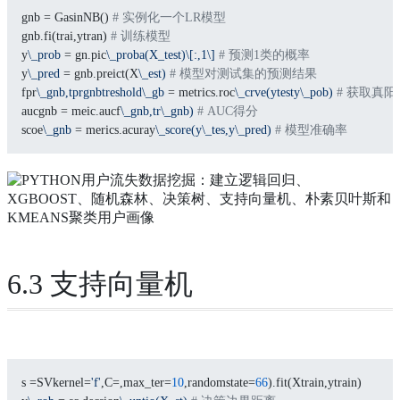
gnb = GasinNB() 
# 实例化一个LR模型
gnb.fi(trai,ytran) 
# 训练模型
y
\_prob
 = gn.pic
\_proba(X_test)\[:,1\]
# 预测1类的概率
y
\_pred
 = gnb.preict(X
\_est)
# 模型对测试集的预测结果
fpr
\_gnb,tprgnbtreshold\_gb
 = metrics.roc
\_crve(ytesty\_pob)
# 获取真
aucgnb = meic.aucf
\_gnb,tr\_gnb)
# AUC得分
scoe
\_gnb
 = merics.acuray
\_score(y\_tes,y\_pred)
# 模型准确率
6.3 支持向量机
s =SVkernel=
'f'
,C=,max_ter=
10
,randomstate=
66
).fit(Xtrain,ytrain)