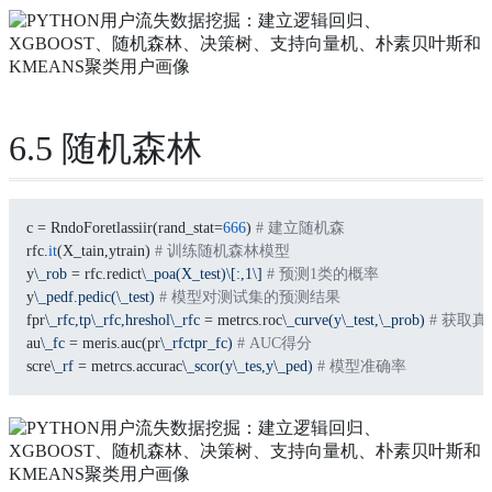
6.5 随机森林
c = RndoForetlassiir(rand_stat=
666
) 
# 建立随机森
rfc.
it
(X_tain,ytrain) 
# 训练随机森林模型
y
\_rob
 = rfc.redict
\_poa(X_test)\[:,1\]
# 预测1类的概率
y
\_pedf.pedic(\_test)
# 模型对测试集的预测结果
fpr
\_rfc,tp\_rfc,hreshol\_rfc
 = metrcs.roc
\_curve(y\_test,\_prob)
# 获取
au
\_fc
 = meris.auc(pr
\_rfctpr_fc)
# AUC得分
scre
\_rf
 = metrcs.accurac
\_scor(y\_tes,y\_ped)
# 模型准确率