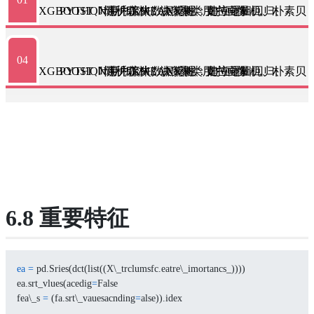
04
6.8 重要特征
ea
=
 pd.Sries(dct(list((X\_trclumsfc.eatre\_imortancs_))))
ea.srt_vlues(acedig
=
False
fea\_s 
=
 (fa.srt\_vauesacnding
=
alse)).idex