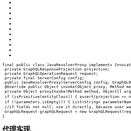
final 
public
class
 JavaResolverProxy 
implements
 Invocat
private
 GraphQLResponseProjection projection;
private
 GraphQLOperationRequest request;
private
 final ServerConfig config;
public
 JavaResolverProxy(ServerConfig config, GraphQLR
@Override
public
Object
 invoke(
Object
 proxy, Method me
private
Object
 proxyInvoke(Method method, 
Object
[] arg
if
 (isPrimitive(entityClass)) {
 assert(projection == 
n
if
 (!parameters.isEmpty()) {
 List<
String
> parameterNam
//if fields not null, use it directly, because user wa
 GraphQLRequest graphQLRequest = 
new
 GraphQLRequest(req
}
代理实现