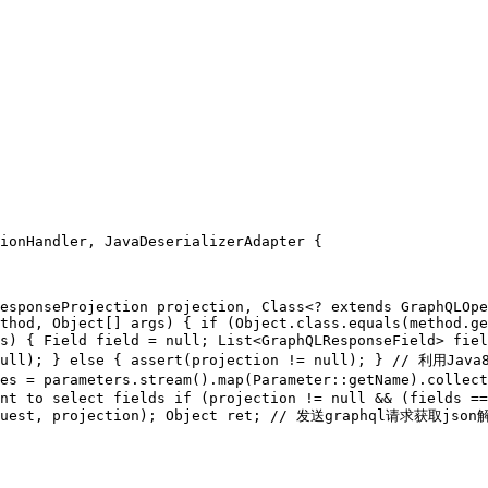
ionHandler, JavaDeserializerAdapter {
esponseProjection projection, Class<? 
extends
 GraphQLOpe
thod, 
Object
[] args) {
if
 (
Object
.class.equals(method.ge
s) {
 Field field = 
null
;
 List<GraphQLResponseField> fiel
ull
);
 } 
else
 {
 assert(projection != 
null
);
 }
// 利用Ja
es = parameters.stream().map(Parameter::getName).collect
nt to select fields
if
 (projection != 
null
 && (fields ==
uest, projection);
Object
 ret;
// 发送graphql请求获取jso