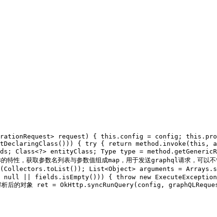
rationRequest> request) {
this
.config = config;
this
.pro
tDeclaringClass())) {
try
 {
return
 method.invoke(
this
, a
ds;
 Class<?> entityClass;
 Type 
type
 = method.getGenericR
va8的特性，获取参数名列表与参数值组成map，用于发送graphql请求，可以不
(Collectors.toList());
 List<
Object
> 
arguments
 = Arrays.s
 
null
 || fields.isEmpty())) {
throw
new
 ExecuteException
n解析后的对象
 ret = OkHttp.syncRunQuery(config, graphQLReque