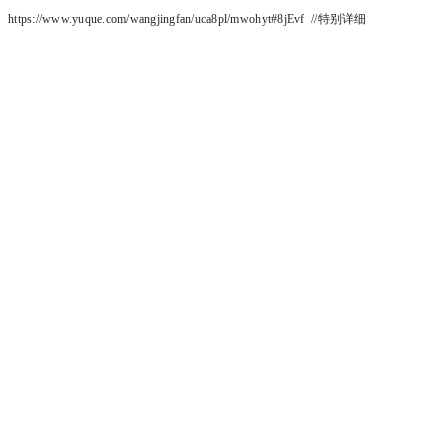
https://www.yuque.com/wangjingfan/uca8pl/mwohyt#8jEvf //特别详细