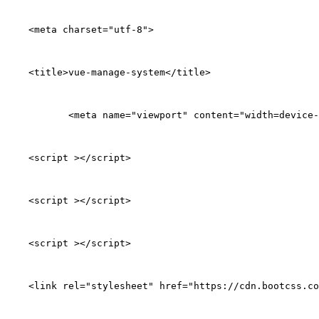
 <meta charset="utf-8">
 <title>vue-manage-system</title>
        <meta name="viewport" content="width=device-
 <script ></script>
 <script ></script>
 <script ></script>
 <link rel="stylesheet" href="https://cdn.bootcss.co