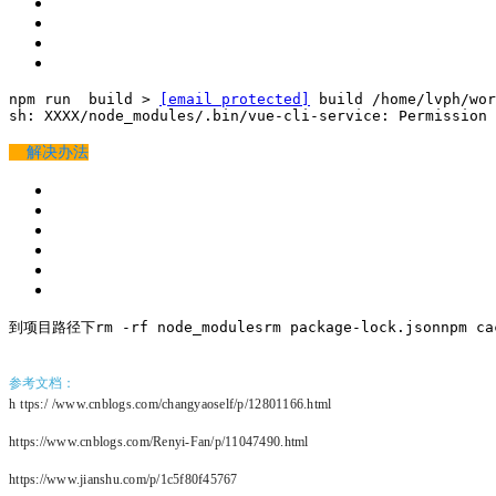
npm run  build 
>
[email protected]
 build /home/lvph/wor
sh
: 
XXXX/node_modules/.bin/vue-cli-service: Permission 
解决办法
到项目路径下
rm
-rf node_modules
rm
package-lock.json
npm
ca
参考文档：
h
ttps:/
/www.cnblogs.com/changyaoself/p/12801166.html
https://www.cnblogs.com/Renyi-Fan/p/11047490.html
https://www.jianshu.com/p/1c5f80f45767