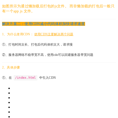
如图所示为通过懒加载后打包的js文件。
而非懒加载的打包后一般只
有一个app.js 文件。
解决方案二：
使用CDN减小代码体积加快请求速度
1、为什么使用CDN：
使用CDN主要解决两个问题
①、打包时间太长、打包后代码体积太大，请求慢
②、服务器网络不稳带宽不高，使用cdn可以回避服务器带宽问题
2、具体步骤
/index.html
①、在
中引入CDN