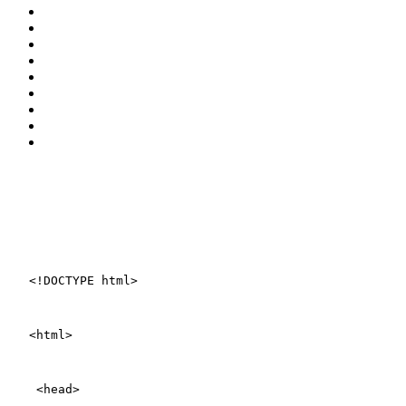
<!DOCTYPE html>
<html>
 <head>