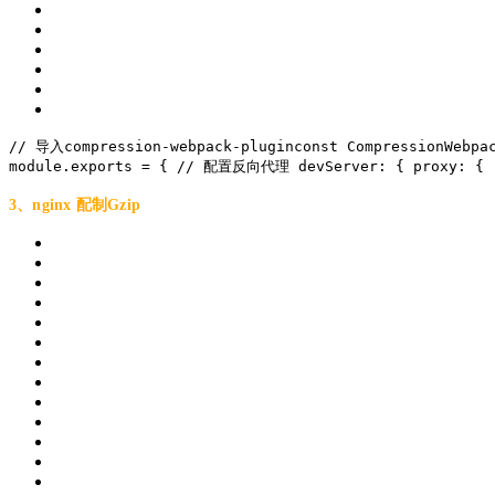
// 导入compression-webpack-plugin
const
 CompressionWebpa
module
.exports = {
// 配置反向代理
 devServer: {
proxy
: {
3、nginx 配制Gzip