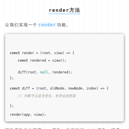
render
方法
render
让我们实现一个
功能。
const
 render = 
(
root, view
) =>
 {
const
 rendered = view();
    diff(root, 
null
, rendered);
};
const
 diff = 
(
root, oldNode, newNode, index
) =>
 {
// 判断节点是否变化，有变化则更新
};
render(app, view);