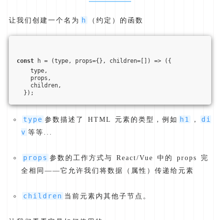
h
让我们创建一个名为
（约定）的函数
const
 h = 
(
type, props={}, children=[]
) =>
 ({
    type,
    props,
    children,
  });
type
h1
di
参数描述了 HTML 元素的类型，例如
，
v
等等...
props
参数的工作方式与 React/Vue 中的 props 完
全相同——它允许我们将数据（属性）传递给元素
children
当前元素内其他子节点。