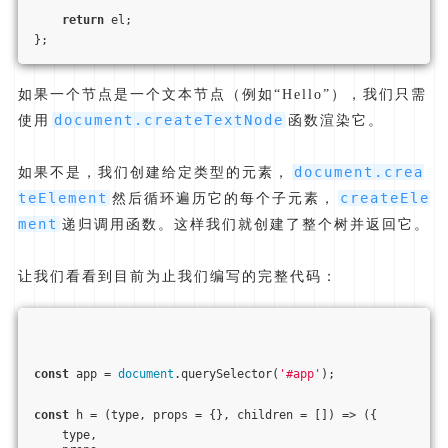
return
 el;
};
如果一个节点是一个文本节点（例如“Hello”），我们只需
document.createTextNode
使用
函数渲染它。
document.crea
如果不是，我们创建给定类型的元素，
teElement
createEle
然后循环遍历它的每个子元素，
ment
递归调用函数。这样我们就创建了整个树并返回它。
让我们看看到目前为止我们编写的完整代码：
const
 app = 
document
.querySelector(
'#app'
);
const
 h = 
(
type, props = {}, children = []
) =>
 ({
    type,