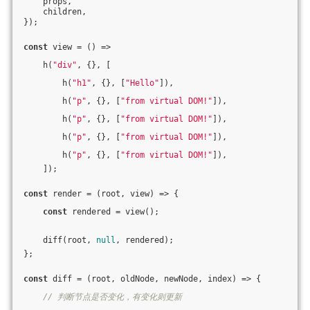
    props,
    children,
});
const
 view = 
()
 =>
    h(
"div"
, {}, [
        h(
"h1"
, {}, [
"Hello"
]),
        h(
"p"
, {}, [
"from virtual DOM!"
]),
        h(
"p"
, {}, [
"from virtual DOM!"
]),
        h(
"p"
, {}, [
"from virtual DOM!"
]),
        h(
"p"
, {}, [
"from virtual DOM!"
]),
    ]);
const
 render = 
(
root, view
) =>
 {
const
 rendered = view();
    diff(root, 
null
, rendered);
};
const
 diff = 
(
root, oldNode, newNode, index
) =>
 {
// 判断节点是否变化，有变化则更新