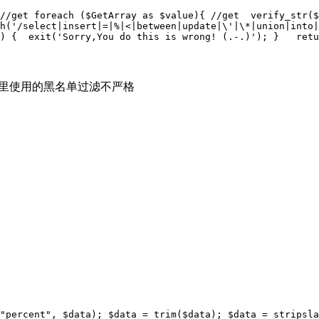
//get
foreach
 ($GetArray 
as
 $value){ 
//get
 verify_str($
h(
'/select|insert|=|%|<|between|update|\'|\*|union|into|
) {
exit
(
'Sorry,You do this is wrong! (.-.)'
);
 } 
retu
le|outfile/i 这里使用的黑名单过滤不严格
"percent"
, $data);
 $data = trim($data);
 $data = stripsla