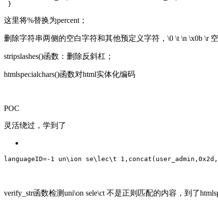
 }
这里将%替换为percent；
删除字符串两侧的空白字符和其他预定义字符，\0 \t \n \x0b \r 
stripslashes()函数：删除反斜杠；
htmlspecialchars()函数对html实体化编码
POC
灵活绕过，学到了
languageID
=-
1
 un\ion se\lec\t 
1
,concat(user_admin,
0
x2d,
verify_str函数检测uni\on sele\ct 不是正则匹配的内容，到了ht