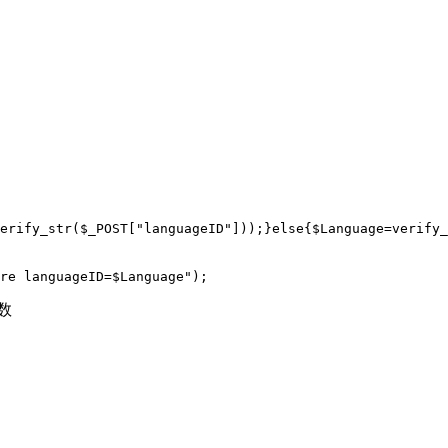
erify_str($_POST[
"languageID"
]));}
else
{$Language=verify_
ere languageID=$Language"
);
函数