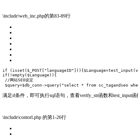
\include\web_inc.php的第83-89行
if
 (
isset
($_POST[
"languageID"
])){$Language=test_input(v
if
(!
empty
($Language)){
//网站SEO设定
 $query=$db_conn->query(
"select * from sc_tagandseo wh
满足if条件，即可执行sql语句，查看verify_str函数和test_input
\include\contorl.php 的第1-26行