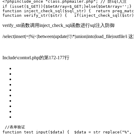
<?php
include_once
"class.phpmailer.php"
; 
// 防sql入注
if
 (
isset
($_GET)){$GetArray=$_GET;}
else
{$GetArray=
''
;} 
function
inject_check_sql
($sql_str)
{
return
 preg_matc
function
verify_str
($str)
{ 
if
(inject_check_sql($str)
verify_str函数调用inject_check_sql函数进行sql注入防御
/select|insert|=|%|<|between|update|\'|\*|union|into|load_fi
Include\contorl.php的第172-177行
//表单验证
function
test_input
($data)
{ 
 $data = str_replace(
"%"
, 