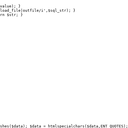
value);
}
load_file|outfile/i'
,$sql_str); 
} 
rn
 $str; 
}
shes($data);
 $data = htmlspecialchars($data,ENT_QUOTES);