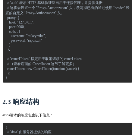
  // `auth` 表示 HTTP 基础验证应当用于连接代理，并提供凭据
  // 这将会设置一个 `Proxy-Authorization` 头，覆写掉已有的通过使用 `header` 设
置的自定义 `Proxy-Authorization` 头。
  proxy: {
    host: "127.0.0.1",
    port: 9000,
    auth: : {
      username: "mikeymike",
      password: "rapunz3l"
    }
  },
  // `cancelToken` 指定用于取消请求的 cancel token
  // （查看后面的 Cancellation 这节了解更多）
  cancelToken: new CancelToken(function (cancel) {
  })
}
2.3 响应结构
axios请求的响应包含以下信息：
{
  // `data` 由服务器提供的响应