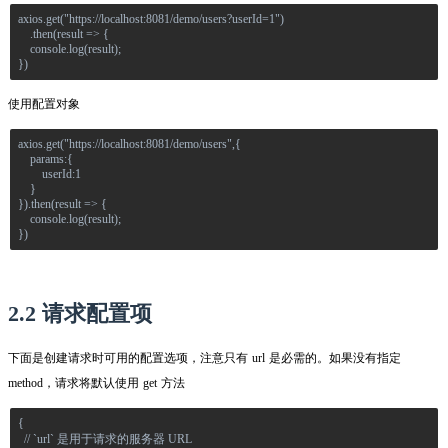
axios.get("https://localhost:8081/demo/users?userId=1")
    .then(result => {
    console.log(result);
})
使用配置对象
axios.get("https://localhost:8081/demo/users",{
    params:{
        userId:1
    }
}).then(result => {
    console.log(result);
})
2.2 请求配置项
下面是创建请求时可用的配置选项，注意只有 url 是必需的。如果没有指定 
method，请求将默认使用 get 方法
{
  // `url` 是用于请求的服务器 URL