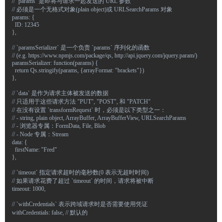
  // `params` 是即将与请求一起发送的 URL 参数
  // 必须是一个无格式对象(plain object)或 URLSearchParams 对象
  params: {
    ID: 12345
  },
  // `paramsSerializer` 是一个负责 `params` 序列化的函数
  // (e.g. https://www.npmjs.com/package/qs, http://api.jquery.com/jquery.param/)
  paramsSerializer: function(params) {
    return Qs.stringify(params, {arrayFormat: "brackets"})
  },
  // `data` 是作为请求主体被发送的数据
  // 只适用于这些请求方法 "PUT", "POST", 和 "PATCH"
  // 在没有设置 `transformRequest` 时，必须是以下类型之一：
  // - string, plain object, ArrayBuffer, ArrayBufferView, URLSearchParams
  // - 浏览器专属：FormData, File, Blob
  // - Node 专属：Stream
  data: {
    firstName: "Fred"
  },
  // `timeout` 指定请求超时的毫秒数(0 表示无超时时间)
  // 如果请求花费了超过 `timeout` 的时间，请求将被中断
  timeout: 1000,
  // `withCredentials` 表示跨域请求时是否需要使用凭证
  withCredentials: false, // 默认的