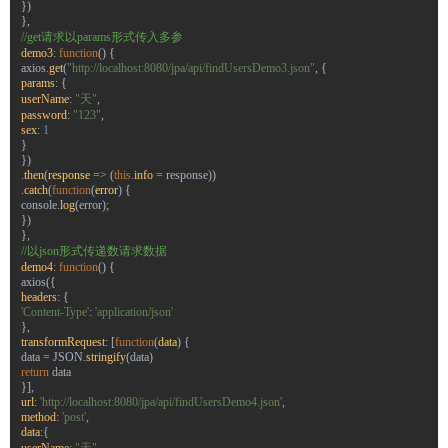
})
},
//get请求以params形式传入多参
demo3
:
function
() {
axios
.
get
(
"http://localhost:8080/jpa/api/findUsersDemo3.json"
, {
params
: {
userName
:
"天"
,
password
:
"123"
,
sex
:
1
}
})
.
then
(
response
=>
(
this
.
info
=
response
))
.
catch
(
function
(
error
) {
console
.
log
(
error
);
})
},
//以json形式传递数请求数据
demo4
:
function
() {
axios
({
headers
: {
'Content-Type'
:
'application/json'
},
transformRequest
: [
function
(
data
) {
data
=
JSON
.
stringify
(
data
)
return
data
}],
url
:
'http://localhost:8080/jpa/api/findUsersDemo4.json'
,
method
:
'post'
,
data
:{