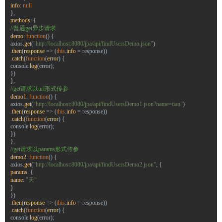
info
:
null
},
methods
: {
//普通get异步请求
demo
:
function
() {
axios
.
get
(
"http://localhost:8080/jpa/api/findUsersDemo.json"
)
.
then
(
response
=>
(
this
.
info
=
response
))
.
catch
(
function
(
error
) {
console
.
log
(
error
);
})
},
//get请求以url形式传参
demo1
:
function
() {
axios
.
get
(
"http://localhost:8080/jpa/api/findUsersDemo1.json?name=tian"
)
.
then
(
response
=>
(
this
.
info
=
response
))
.
catch
(
function
(
error
) {
console
.
log
(
error
);
})
},
//get请求以params形式传参
demo2
:
function
() {
axios
.
get
(
"http://localhost:8080/jpa/api/findUsersDemo2.json"
, {
params
: {
name
:
"天"
}
})
.
then
(
response
=>
(
this
.
info
=
response
))
.
catch
(
function
(
error
) {
console
.
log
(
error
);