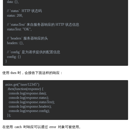
  data: {},
  // `status`  HTTP 状态码
  status: 200,
  // `statusText` 来自服务器响应的 HTTP 状态信息
  statusText: "OK",
  // `headers` 服务器响应的头
  headers: {},
  // `config` 是为请求提供的配置信息
  config: {}
}
使用 then 时，会接收下面这样的响应：
axios.get("/user/12345")
  .then(function(response) {
    console.log(response.data);
    console.log(response.status);
    console.log(response.statusText);
    console.log(response.headers);
    console.log(response.config);
  });
在使用 
catch
 时响应可以通过 
error
 对象可被使用。