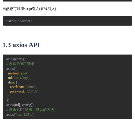
当然也可以用script引入(在线引入)
<script ></script>
1.3 axios API
axios
(
config
)
// 发送 POST 请求
axios
({
method
:
'post'
,
url
:
'/user/login'
,
data
: {
userName
:
'admin'
,
password
:
'123456'
}
});
axios
(
url
[,
config
])
// 发送 GET 请求（默认的方法）
axios
(
'/user/12345'
);