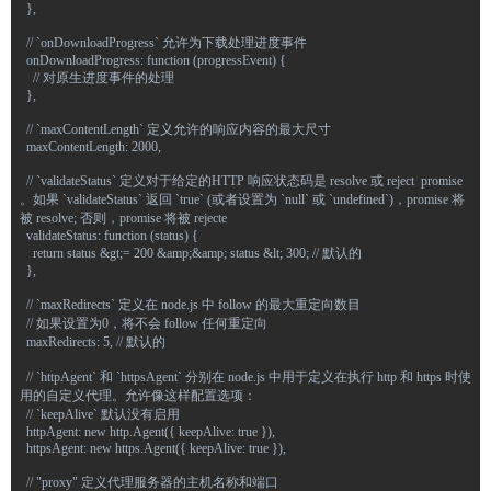
  },
  // `onDownloadProgress` 允许为下载处理进度事件
  onDownloadProgress: function (progressEvent) {
    // 对原生进度事件的处理
  },
  // `maxContentLength` 定义允许的响应内容的最大尺寸
  maxContentLength: 2000,
  // `validateStatus` 定义对于给定的HTTP 响应状态码是 resolve 或 reject  promise 
。如果 `validateStatus` 返回 `true` (或者设置为 `null` 或 `undefined`)，promise 将
被 resolve; 否则，promise 将被 rejecte
  validateStatus: function (status) {
    return status &gt;= 200 &amp;&amp; status &lt; 300; // 默认的
  },
  // `maxRedirects` 定义在 node.js 中 follow 的最大重定向数目
  // 如果设置为0，将不会 follow 任何重定向
  maxRedirects: 5, // 默认的
  // `httpAgent` 和 `httpsAgent` 分别在 node.js 中用于定义在执行 http 和 https 时使
用的自定义代理。允许像这样配置选项：
  // `keepAlive` 默认没有启用
  httpAgent: new http.Agent({ keepAlive: true }),
  httpsAgent: new https.Agent({ keepAlive: true }),
  // "proxy" 定义代理服务器的主机名称和端口