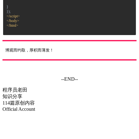
}
});
</
script
>
</
body
>
</
html
>
博观而约取，厚积而薄发！
--END--
程序员老田
知识分享
114篇原创内容
Official Account