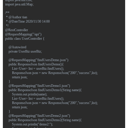
import java.util.List;
import java.util.Map;
/**
 * @Author tian
 * @DateTime 2020/11/30 14:00
 */
@RestController
@RequestMapping("/api")
public class UserController {
    @Autowired
    private UserBiz userBiz;
    @RequestMapping("findUsersDemo.json")
    public ResponseJson findUsersDemo(){
        List<User> list = userBiz.findUsers();
        ResponseJson json = new ResponseJson("200","success",list);
        return json;
    }
    @RequestMapping("findUsersDemo1.json")
    public ResponseJson findUsersDemo1(String name){
        System.out.println(name);
        List<User> list = userBiz.findUsers();
        ResponseJson json = new ResponseJson("200","success",list);
        return json;
    }
    @RequestMapping("findUsersDemo2.json")
    public ResponseJson findUsersDemo2(String name){
        System.out.println("demo2:");