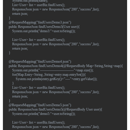
        System.out.println(name);
        List<User> list = userBiz.findUsers();
        ResponseJson json = new ResponseJson("200","success",list);
        return json;
    }
    @RequestMapping("findUsersDemo3.json")
    public ResponseJson findUsersDemo3(User user){
        System.out.println("demo3:"+user.toString());
        List<User> list = userBiz.findUsers();
        ResponseJson json = new ResponseJson("200","success",list);
        return json;
    }
    @RequestMapping("findUsersDemo4.json")
    public ResponseJson findUsersDemo4(@RequestBody Map<String,String>map){
        System.out.println("-----------------------------"+map.size());
        for(Map.Entry<String ,String>entry:map.entrySet()){
            System.out.println(entry.getKey()+"----"+entry.getValue());
        }
        List<User> list = userBiz.findUsers();
        ResponseJson json = new ResponseJson("200","success",list);
        return json;
    }
    @RequestMapping("findUsersDemo5.json")
    public ResponseJson findUsersDemo5(@RequestBody User user){
        System.out.println("demo5:"+user.toString());
        List<User> list = userBiz.findUsers();
        ResponseJson json = new ResponseJson("200","success",list);