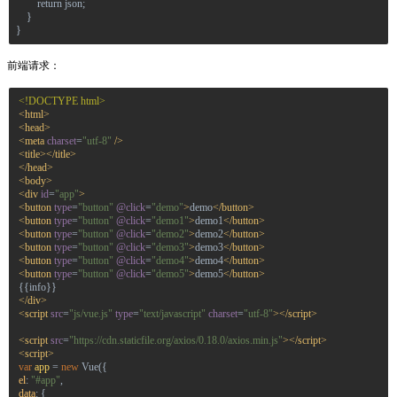
        return json;
    }
}
前端请求：
<!DOCTYPE html>
<
html
>
<
head
>
<
meta
charset
=
"utf-8"
/>
<
title
></
title
>
</
head
>
<
body
>
<
div
id
=
"app"
>
<
button
type
=
"button"
@click
=
"demo"
>
demo
</
button
>
<
button
type
=
"button"
@click
=
"demo1"
>
demo1
</
button
>
<
button
type
=
"button"
@click
=
"demo2"
>
demo2
</
button
>
<
button
type
=
"button"
@click
=
"demo3"
>
demo3
</
button
>
<
button
type
=
"button"
@click
=
"demo4"
>
demo4
</
button
>
<
button
type
=
"button"
@click
=
"demo5"
>
demo5
</
button
>
{{info}}
</
div
>
<
script
src
=
"js/vue.js"
type
=
"text/javascript"
charset
=
"utf-8"
></
script
>
<
script
src
=
"https://cdn.staticfile.org/axios/0.18.0/axios.min.js"
></
script
>
<
script
>
var
app
=
new
Vue
({
el
:
"#app"
,
data
: {