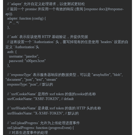
  // `adapter` 允许自定义处理请求，以使测试更轻松
  // 返回一个 promise 并应用一个有效的响应 (查阅 [response docs](#response-
api)).
  adapter: function (config) {
    /* ... */
  },
  // `auth` 表示应该使用 HTTP 基础验证，并提供凭据
  // 这将设置一个 `Authorization` 头，覆写掉现有的任意使用 `headers` 设置的自
定义 `Authorization`头
  auth: {
    username: "janedoe",
    password: "s00pers3cret"
  },
  // `responseType` 表示服务器响应的数据类型，可以是 "arraybuffer", "blob", 
"document", "json", "text", "stream"
  responseType: "json", // 默认的
  // `xsrfCookieName` 是用作 xsrf token 的值的cookie的名称
  xsrfCookieName: "XSRF-TOKEN", // default
  // `xsrfHeaderName` 是承载 xsrf token 的值的 HTTP 头的名称
  xsrfHeaderName: "X-XSRF-TOKEN", // 默认的
  // `onUploadProgress` 允许为上传处理进度事件
  onUploadProgress: function (progressEvent) {
    // 对原生进度事件的处理