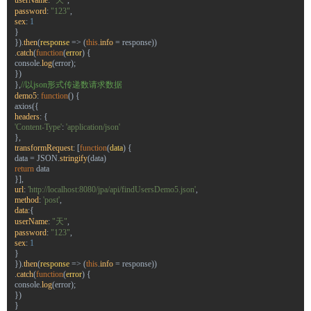
userName
:
"天"
,
password
:
"123"
,
sex
:
1
}
}).
then
(
response
=>
(
this
.
info
=
response
))
.
catch
(
function
(
error
) {
console
.
log
(
error
);
})
},
//以json形式传递数请求数据
demo5
:
function
() {
axios
({
headers
: {
'Content-Type'
:
'application/json'
},
transformRequest
: [
function
(
data
) {
data
=
JSON
.
stringify
(
data
)
return
data
}],
url
:
'http://localhost:8080/jpa/api/findUsersDemo5.json'
,
method
:
'post'
,
data
:{
userName
:
"天"
,
password
:
"123"
,
sex
:
1
}
}).
then
(
response
=>
(
this
.
info
=
response
))
.
catch
(
function
(
error
) {
console
.
log
(
error
);
})
}