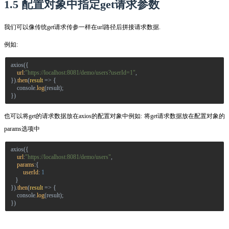
1.5 配置对象中指定get请求参数
我们可以像传统get请求传参一样在url路径后拼接请求数据.
例如:
axios
({
url
:
"https://localhost:8081/demo/users?userId=1"
,
}).
then
(
result
=>
{
console
.
log
(
result
);
})
也可以将get的请求数据放在axios的配置对象中
例如: 将get请求数据放在配置对象的
params选项中
axios
({
url
:
"https://localhost:8081/demo/users"
,
params
:{
userId
:
1
}
}).
then
(
result
=>
{
console
.
log
(
result
);
})