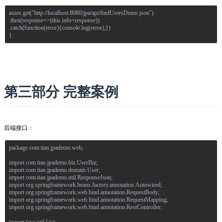
axios.get("http://localhost:8080/jpa/api/findUsersDemo.json")
.then(response=>(this.info=response))
.catch(function(error){console.log(error);})
}
第三部分 完整案例
后端接口：
package com.tian.jpademo.web;
import com.tian.jpademo.biz.UserBiz;
import com.tian.jpademo.domain.User;
import com.tian.jpademo.util.ResponseJson;
import org.springframework.beans.factory.annotation.Autowired;
import org.springframework.web.bind.annotation.RequestBody;
import org.springframework.web.bind.annotation.RequestMapping;
import org.springframework.web.bind.annotation.RestController;