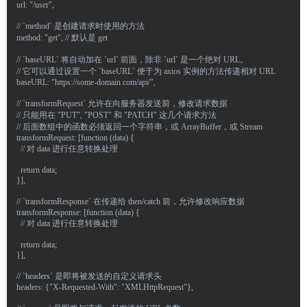
  url: "/user",
  // `method` 是创建请求时使用的方法
  method: "get", // 默认是 get
  // `baseURL` 将自动加在 `url` 前面，除非 `url` 是一个绝对 URL。
  // 它可以通过设置一个 `baseURL` 便于为 axios 实例的方法传递相对 URL
  baseURL: "https://some-domain.com/api/",
  // `transformRequest` 允许在向服务器发送前，修改请求数据
  // 只能用在 "PUT", "POST" 和 "PATCH" 这几个请求方法
  // 后面数组中的函数必须返回一个字符串，或 ArrayBuffer，或 Stream
  transformRequest: [function (data) {
    // 对 data 进行任意转换处理
    return data;
  }],
  // `transformResponse` 在传递给 then/catch 前，允许修改响应数据
  transformResponse: [function (data) {
    // 对 data 进行任意转换处理
    return data;
  }],
  // `headers` 是即将被发送的自定义请求头
  headers: {"X-Requested-With": "XMLHttpRequest"},