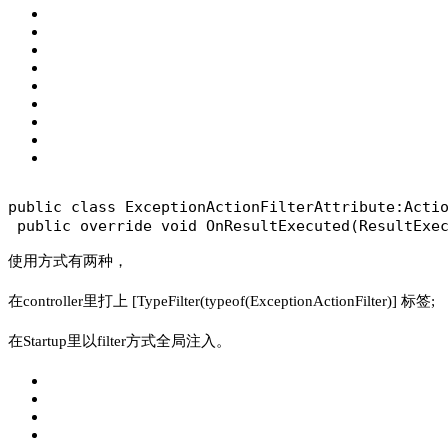
public class ExceptionActionFilterAttribute:Acti
 public override void OnResultExecuted(ResultExe
使用方式有两种，
在controller里打上 [TypeFilter(typeof(ExceptionActionFilter)] 标签;
在Startup里以filter方式全局注入。