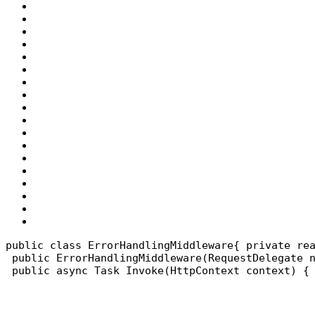
public class ErrorHandlingMiddleware
{
 private re
 public ErrorHandlingMiddleware(RequestDelegate 
 public async Task Invoke(HttpContext context)
 {