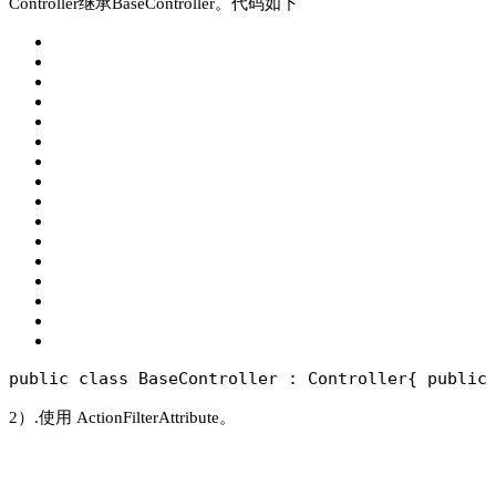
Controller继承BaseController。代码如下
public class BaseController : Controller
{
 public
2）.使用 ActionFilterAttribute。