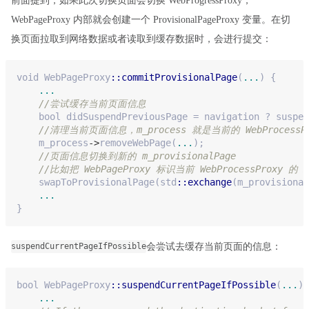
前面提到，如果此次切换页面会切换 WebProgressProxy，
WebPageProxy 内部就会创建一个 ProvisionalPageProxy 变量。在切
换页面拉取到网络数据或者读取到缓存数据时，会进行提交：
void
 WebPageProxy
::commitProvisionalPage
(
...
) {
...
//尝试缓存当前页面信息
    bool didSuspendPreviousPage = navigation ? suspe
//清理当前页面信息，m_process 就是当前的 WebProcessPr
    m_process
->
removeWebPage(
...
);
//页面信息切换到新的 m_provisionalPage
//比如把 WebPageProxy 标识当前 WebProcessProxy 的 m
    swapToProvisionalPage(std
::exchange
(m_provisional
...
}
会尝试去缓存当前页面的信息：
suspendCurrentPageIfPossible
bool WebPageProxy
::suspendCurrentPageIfPossible
(
...
) 
...