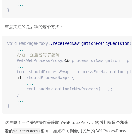
...
}
重点关注的是后续的这个方法：
void
 WebPageProxy
::receivedNavigationPolicyDecision
(
.
...
//注：这里改写了源码
    Ref<WebProcessProxy>
&&
 processForNavigation = pro
...
    bool shouldProcessSwap = processForNavigation
.
ptr
if
 (shouldProcessSwap) {
...
        continueNavigationInNewProcess(
...
);
    } 
...
}
这里做了一个关键操作是获取 WebProcessProxy，然后判断是否和来
源的
相同，如果不同则会用另外的 WebProcessProxy
sourceProcess