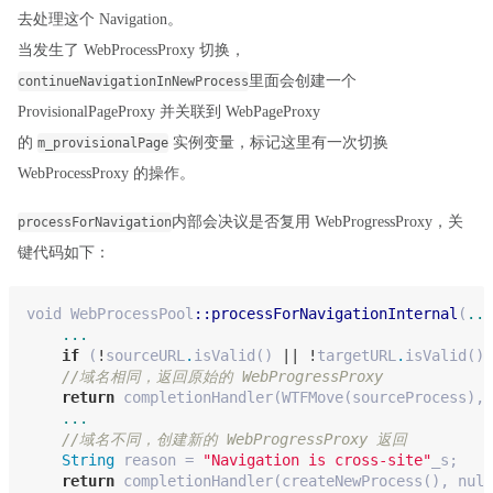
去处理这个 Navigation。
当发生了 WebProcessProxy 切换，
里面会创建一个
continueNavigationInNewProcess
ProvisionalPageProxy 并关联到 WebPageProxy
的
实例变量，标记这里有一次切换
m_provisionalPage
WebProcessProxy 的操作。
内部会决议是否复用 WebProgressProxy，关
processForNavigation
键代码如下：
void
 WebProcessPool
::processForNavigationInternal
(
...
...
if
 (
!
sourceURL
.
isValid() 
||
!
targetURL
.
isValid() 
//域名相同，返回原始的 WebProgressProxy
return
 completionHandler(WTFMove(sourceProcess), 
...
//域名不同，创建新的 WebProgressProxy 返回
String
 reason = 
"Navigation is cross-site"
_s;
return
 completionHandler(createNewProcess(), null