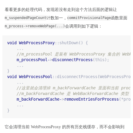
看看更多的处理代码，发现若没有走到这个方法后面的逻辑让
计数加一，
函数里面
m_suspendedPageCount
commitProvisionalPage
会调用到如下逻辑：
m_process->removeWebPage(...)
void
WebProcessProxy
::shutDown
() {
    ...
//m_processPool 是装有 WebProcessProxy 集合的 WebPr
m_processPool-
>
disconnectProcess
(this);
    ...
}
void
WebProcessPool
::disconnectProcess
(WebProcessProx
    ...
//这里就会清理掉 m_backForwardCache 里面和当前 pr
//m_backForwardCache 是 WebBackForwardCache 类
m_backForwardCache-
>
removeEntriesForProcess
(*proc
    ...
}
它会清理当前 WebProcessProxy 的所有历史栈缓存，而不会影响到