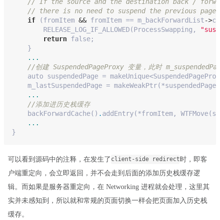
// If the source and the destination back / forwa
// there is no need to suspend the previous page 
if
 (fromItem 
&&
 fromItem == m_backForwardList
->
cu
        RELEASE_LOG_IF_ALLOWED(ProcessSwapping, 
"susp
return
false
;
    }
...
//创建 SuspendedPageProxy 变量，此时 m_suspendedP
    auto suspendedPage = makeUnique<SuspendedPageProx
    m_lastSuspendedPage = makeWeakPtr(*suspendedPage)
...
//添加进历史栈缓存
    backForwardCache()
.
addEntry(*fromItem, WTFMove(s
...
}
可以看到源码中的注释，在发生了
时，即客
client-side redirect
户端重定向，会立即返回，并不会走到后面的添加历史栈缓存逻
辑。而如果是服务器重定向，在 Networking 进程就会处理，这里其
实并未感知到，所以就和常规的页面切换一样会把页面加入历史栈
缓存。