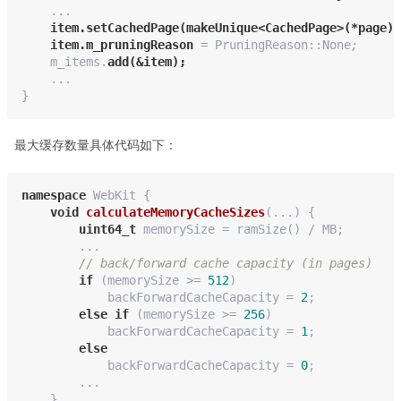
    ...
item.setCachedPage(makeUnique<CachedPage>(*page))
item.m_pruningReason 
= PruningReason::None
;
    m_items.
add(&item);
    ...
}
最大缓存数量具体代码如下：
namespace
 WebKit {
void
calculateMemoryCacheSizes
(...)
{
uint64_t
 memorySize = ramSize() / MB; 
        ...
// back/forward cache capacity (in pages)
if
 (memorySize >= 
512
)
            backForwardCacheCapacity = 
2
;
else
if
 (memorySize >= 
256
)
            backForwardCacheCapacity = 
1
;
else
            backForwardCacheCapacity = 
0
;
        ...
    }