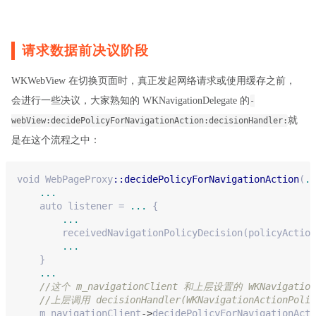
请求数据前决议阶段
WKWebView 在切换页面时，真正发起网络请求或使用缓存之前，
会进行一些决议，大家熟知的 WKNavigationDelegate 的
-
就
webView:decidePolicyForNavigationAction:decisionHandler:
是在这个流程之中：
void
 WebPageProxy
::decidePolicyForNavigationAction
(
..
...
    auto listener = 
...
 {
...
        receivedNavigationPolicyDecision(policyAction
...
    }
...
//这个 m_navigationClient 和上层设置的 WKNavigationD
//上层调用 decisionHandler(WKNavigationActio
    m_navigationClient
->
decidePolicyForNavigationActi