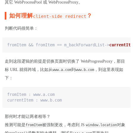
其它 WebProcessPool 或 WebProcessProxy。
如何理解
？
client-side redirect
判断代码很简单：
fromItem && fromItem == m_backForwardList->
currentIte
走到这段逻辑的前提是切换页面时切换了 WebProgressProxy，那目
标 URL 就得跨域，比如从
到
，到这里表现如
www.a.com
www.b.com
下：
fromItem : www
.a
.com
currentItem : www
.b
.com
那何时才能让两者相等？
推测可能是
被强制更改，考虑到 JS
对象
fromItem
window.location