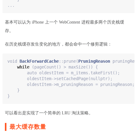
...
基本可以认为 iPhone 上一个 WebContent 进程最多两个历史栈缓
存。
在历史栈缓存发生变化的地方，都会命中一个修剪逻辑：
void 
BackForwardCache
::prune(
PruningReason
 pruningRea
while
 (pageCount
()
 > maxSize
()
) {
        auto oldestItem = m_items.takeFirst
()
;
        oldestItem->setCachedPage(nullptr);
        oldestItem->m_pruningReason = pruningReason;
    }
}
可以看出是实现了一个简单的 LRU 淘汰策略。
最大缓存数量