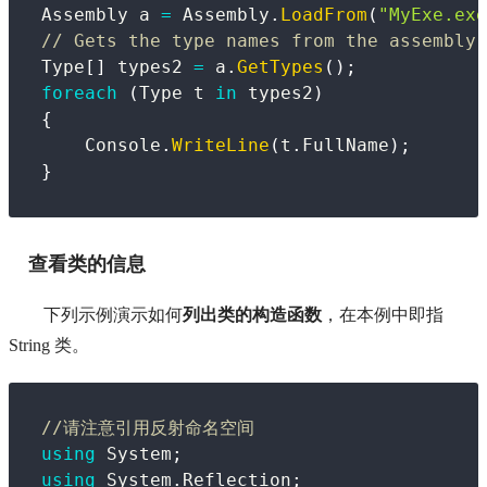
Assembly
 a 
=
 Assembly
.
LoadFrom
(
"MyExe.exe
// Gets the type names from the assembly.
Type
[
]
 types2 
=
 a
.
GetTypes
(
)
;
foreach
(
Type
 t 
in
 types2
)
{
    Console
.
WriteLine
(
t
.
FullName
)
;
}
查看类的信息
下列示例演示如何
列出类的构造函数
，在本例中即指 
String 类。
//请注意引用反射命名空间
using
System
;
using
System
.
Reflection
;