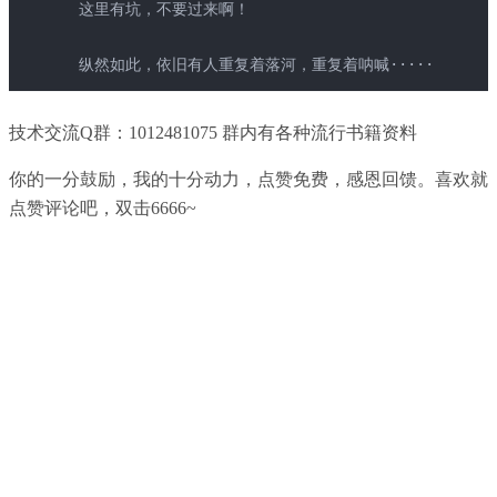
这里有坑，不要过来啊！
纵然如此，依旧有人重复着落河，重复着呐喊·····
技术交流Q群：1012481075 群内有各种流行书籍资料
你的一分鼓励，我的十分动力，点赞免费，感恩回馈。喜欢就
点赞评论吧，双击6666~