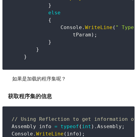
}
else
{
                Console
.
WriteLine
(
" Type 
                    tParam
)
;
}
}
}
如果是加载的程序集呢？
获取程序集的信息
// Using Reflection to get information of
Assembly
 info 
=
typeof
(
int
)
.
Assembly
;
Console
.
WriteLine
(
info
)
;