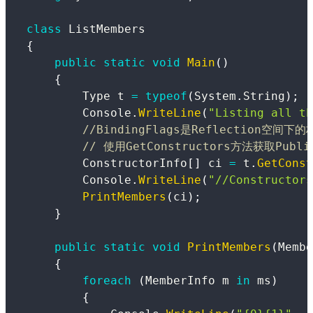
class
ListMembers
{
public
static
void
Main
(
)
{
Type
 t 
=
typeof
(
System
.
String
)
;
        Console
.
WriteLine
(
"Listing all th
//BindingFlags是Reflection空间下
// 使用GetConstructors方法获取Pub
ConstructorInfo
[
]
 ci 
=
 t
.
GetConst
        Console
.
WriteLine
(
"//Constructors
PrintMembers
(
ci
)
;
}
public
static
void
PrintMembers
(
Membe
{
foreach
(
MemberInfo
 m 
in
 ms
)
{