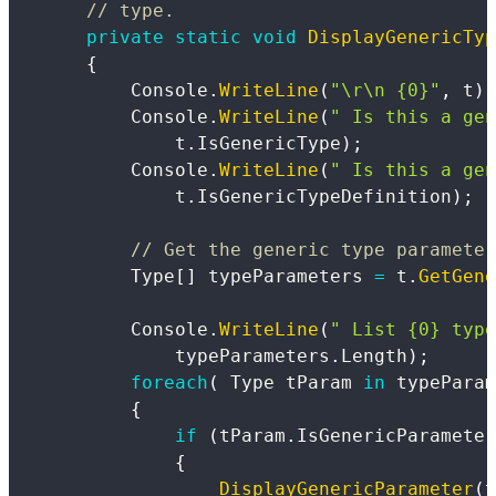
// type.
private
static
void
DisplayGenericTyp
{
        Console
.
WriteLine
(
"\r\n {0}"
,
 t
)
;
        Console
.
WriteLine
(
" Is this a gen
            t
.
IsGenericType
)
;
        Console
.
WriteLine
(
" Is this a gen
            t
.
IsGenericTypeDefinition
)
;
// Get the generic type parameter
Type
[
]
 typeParameters 
=
 t
.
GetGene
        Console
.
WriteLine
(
" List {0} type
            typeParameters
.
Length
)
;
foreach
(
Type
 tParam 
in
 typeParam
{
if
(
tParam
.
IsGenericParameter
{
DisplayGenericParameter
(
t