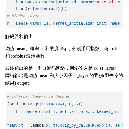
    h = GaussianNoise(noise_sd, name=
'noise_%d'
 % i)(
    h = Activation(act)(h)
# hidden layer
h = Dense(dims[
-1
], kernel_initializer=init, name=
'en
解码器和输出：
均值 mean、概率 pi 和散度 disp，分别采用指数、sigmoid
和 softplus 激活函数
最终输出的是一个自编码网络，网络输入是 [x, sf_layer]，
网络输出是均值 mean 和大小因子 sf_layer 的乘积(即去噪的
结果) output、
# internal layers in decoder
for
 i 
in
 range(n_stacks
-1
, 
0
, 
-1
):
    h = Dense(dims[i], activation=act, kernel_initial
MeanAct = 
lambda
 x: tf.clip_by_value(K.exp(x), 
1e-5
, 