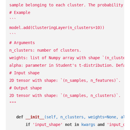
 sample belonging to each cluster. The probability i
 # Example
 ```
 model.add(ClusteringLayer(n_clusters=10))
 ```
 # Arguments
 n_clusters: number of clusters.
 weights: list of Numpy array with shape `(n_clusters
 alpha: parameter in Student's t-distribution. Defaul
 # Input shape
 2D tensor with shape: `(n_samples, n_features)`.
 # Output shape
 2D tensor with shape: `(n_samples, n_clusters)`.
 """
def
__init__
(self, n_clusters, weights=None, alph
if 
'input_shape' 
not 
in
 kwargs 
and 
'input_dim