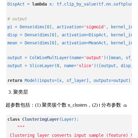
DispAct = 
lambda
 x: tf.clip_by_value(tf.nn.softplus(x
# output
pi = Dense(dims[
0
], activation=
'sigmoid'
, kernel_init
disp = Dense(dims[
0
], activation=DispAct, kernel_init
mean = Dense(dims[
0
], activation=MeanAct, kernel_init
output = ColWiseMultLayer(name=
'output'
)([mean, sf_la
output = SliceLayer(
0
, name=
'slice'
)([output, disp, p
return
 Model(inputs=[x, sf_layer], outputs=output)
聚类层
超参数包括：(1) 聚类簇个数 n_clusters，(2) t 分布参数
class
ClusteringLayer
(Layer)
:
"""
 Clustering layer converts input sample (feature) to 