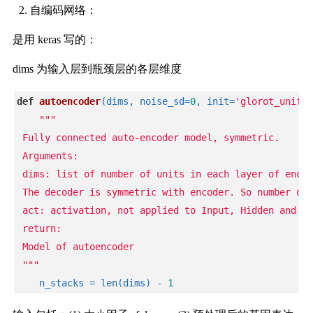
自编码网络：
是用 keras 写的：
dims 为输入层到瓶颈层的各层维度
def
autoencoder
(dims, noise_sd=
0
, init=
'glorot_unifor
"""
 Fully connected auto-encoder model, symmetric.
 Arguments:
 dims: list of number of units in each layer of encod
 The decoder is symmetric with encoder. So number of 
 act: activation, not applied to Input, Hidden and Ou
 return:
 Model of autoencoder
 """
    n_stacks = len(dims) - 
1