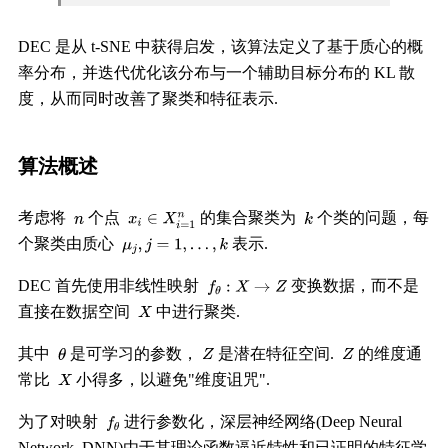
DEC 是从 t-SNE 中获得启发，该算法定义了基于质心的概
率分布，并迭代优化该分布与一个辅助目标分布的 KL 散
度，从而同时改善了聚类和特征表示.
算法概述
考虑将
个点
的集合聚类为
个类的问题，每
个聚类由质心
表示.
DEC 首先使用非线性映射
变换数据，而不是
直接在数据空间
中进行聚类.
其中
是可学习的参数，
是潜在特征空间.
的维度通
常比
小得多，以避免"维度诅咒".
为了对映射
进行参数化，深层神经网络(Deep Neural
Network, DNN)由于其理论函数逼近特性和已证明的特征学