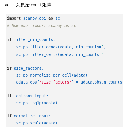
adata 为原始 count 矩阵
import
 scanpy.api 
as
 sc
# Now use 'import scanpy as sc'
if
 filter_min_counts:
    sc.pp.filter_genes(adata, min_counts=
1
)
    sc.pp.filter_cells(adata, min_counts=
1
)
if
 size_factors:
    sc.pp.normalize_per_cell(adata)
    adata.obs[
'size_factors'
] = adata.obs.n_counts / 
if
 logtrans_input:
    sc.pp.log1p(adata)
if
 normalize_input:
    sc.pp.scale(adata)