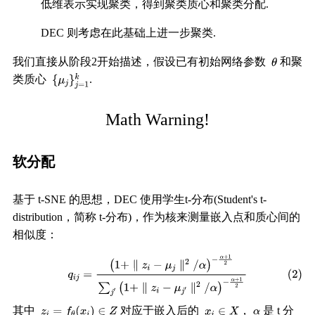
低维表示实现聚类，得到聚类质心和聚类分配.
DEC 则考虑在此基础上进一步聚类.
我们直接从阶段2开始描述，假设已有初始网络参数
和聚
类质心
.
Math Warning!
软分配
基于 t-SNE 的思想，DEC 使用学生t-分布(Student's t-
distribution，简称 t-分布)，作为核来测量嵌入点和质心间的
相似度：
其中
对应于嵌入后的
，
是 t 分