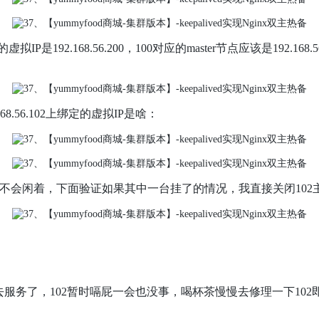
的虚拟IP是192.168.56.200，100对应的master节点应该是192.168.5
68.56.102上绑定的虚拟IP是啥：
会闲着，下面验证如果其中一台挂了的情况，我直接关闭102主机的k
节点去服务了，102暂时嗝屁一会也没事，喝杯茶慢慢去修理一下102