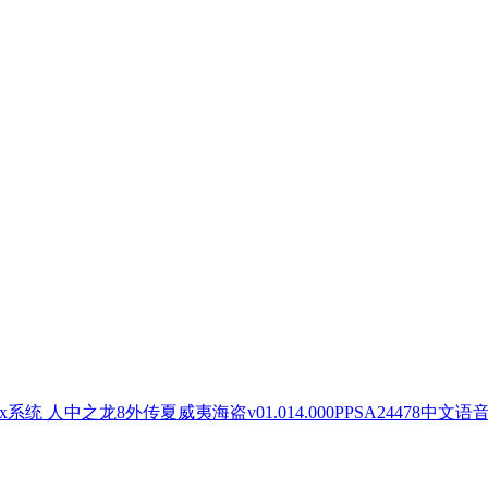
人中之龙8外传夏威夷海盗v01.014.000PPSA24478中文语