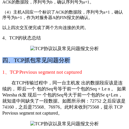
ACK
的数据段，序列号为
b
，确认序列号为
a+1
。
（4）主机
A
回应一个标识了
ACK
的数据段，序列号为
a+1
，确认
序号为
b+1
，作为对服务器
A
的
FIN
报文的确认。
以上四次交互便完成了两个方向连接的关闭。
4、TCP的状态总结
四、TCP抓包常见问题分析
1、TCP Previous segment not captured
在TCP传输过程中，同一台主机发
出的数据段应该是连
续的，
即后一个
包的Seq号等于前一个包的Seq + Le
n
。
如果
Wiresha
rk发
现后一
个包的Seq号大于前一个包的Se
q+Len，
就知道中间缺失了一段数据。如图所示例：72752 之后应该是
74160，之后是75568、76976。此时未收到75568，提示
TCP
Previous segment not captured。