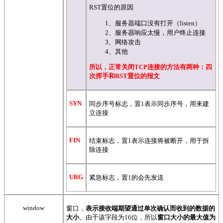
RST置位的原因
1、服务器端口没有打开（listen）
2、服务器响应太慢，用户终止连接
3、网络攻击
4、其他
所以，正常关闭TCP连接的方法有两种：四
次挥手和RST置位的报文
SYN
同步序号标志，置1表示同步序号，用来建
立连接
FIN
结束标志，置1表示连接将被断开，用于拆
除连接
URG
紧急标志，置1的会先发送
window
窗口，
表示接收端期望通过单次确认而收到的数据的
大小
。由于该字段为16位，所以
窗口大小的最大值为