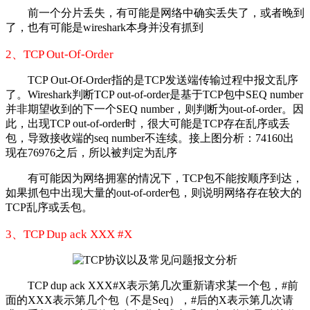
前一个分片丢失，有可能是网络中确实丢失了，或者晚到
了，也有可能是wireshark本身并没有抓到
2、TCP Out-Of-Order
TCP Out-Of-Order指的是TCP发送端传输过程中报文乱序
了。Wireshark判断TCP out-of-order是基于TCP包中SEQ number
并非期望收到的下一个SEQ number，则判断为out-of-order。因
此，出现TCP out-of-order时，很大可能是TCP存在乱序或丢
包，导致接收端的seq number不连续。接上图分析：74160出
现在76976之后，所以被判定为乱序
有可能因为网络拥塞的情况下，TCP包不能按顺序到达，
如果抓包中出现大量的out-of-order包，则说明网络存在较大的
TCP乱序或丢包。
3、TCP Dup ack XXX #X
TCP dup ack XXX#X表示第几次重新请求某一个包，#前
面的XXX表示第几个包（不是Seq），#后的X表示第几次请