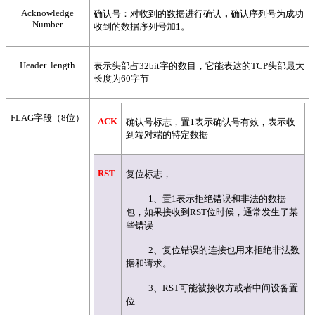
Acknowledge
确认号：对收到的数据进行确认
，
确认序列号为成功
Number
收到的数据序列号加1。
Header length
表示头部占32bit字的数目，它能表达的TCP头部最大
长度为60字节
FLAG字段（8位）
ACK
确认号标志，置1表示确认号有效，表示收
到端对端的特定数据
RST
复位标志，
1、置1表示拒绝错误和非法的数据
包，如果接收到RST位时候，通常发生了某
些错误
2、复位错误的连接也用来拒绝非法数
据和请求。
3、
RST可能被接收方或者中间设备置
位