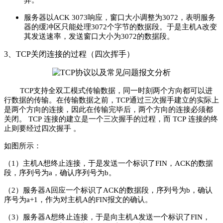
弃。
服务
器以
ACK 3073
响应，窗口大小调整为
3072
，表明服务
器的缓冲区只能处理
3072
个字节的数据段。
于是主机
A
改变
其发送速率，发送窗口大小为
3072
的数据段。
3、TCP关闭连接的过程（四次挥手）
TCP支持全双工模式传输数据，同一时刻两个方向都可以进
行数据的传输。在传输数据之前，TCP通过三次握手建立的实际上
是两个方向的连接，因此在传输完毕后，两个方向的连接必须都
关闭。
TCP
连接的建立是一个三次握手的过程，而
TCP
连接的终
止则要经过四次握手
。
如图所示：
（1）主机
A
想终止连接，于是发
送一个标识了
FIN
，
ACK
的数据
段，序列号为
a
，确认序列号为
b
。
（2）服务器
A
回应一个标识了
ACK
的数据段，序列号为
b
，确认
序号为
a+1
，作为对主机
A
的
FIN
报文的确认。
（3）服务器
A
想终止连接，于是向主机
A
发送一个标识了
FIN
，