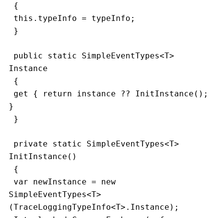
 {
 this.typeInfo = typeInfo;
 }
 public static SimpleEventTypes<T> 
Instance
 {
 get { return instance ?? InitInstance(); 
}
 }
 private static SimpleEventTypes<T> 
InitInstance()
 {
 var newInstance = new 
SimpleEventTypes<T>
(TraceLoggingTypeInfo<T>.Instance);