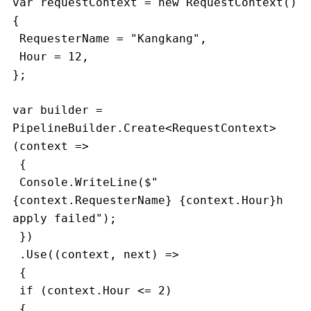
var requestContext = new RequestContext()
{
 RequesterName = "Kangkang",
 Hour = 12,
};
var builder = 
PipelineBuilder.Create<RequestContext>
(context =>
 {
 Console.WriteLine($"
{context.RequesterName} {context.Hour}h 
apply failed");
 })
 .Use((context, next) =>
 {
 if (context.Hour <= 2)
 {