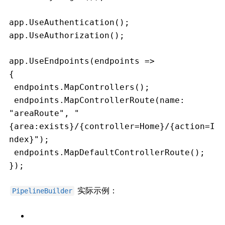
app.UseAuthentication();
app.UseAuthorization();
app.UseEndpoints(endpoints =>
{
 endpoints.MapControllers();
 endpoints.MapControllerRoute(name: 
"areaRoute", "
{area:exists}/{controller=Home}/{action=I
ndex}");
 endpoints.MapDefaultControllerRoute();
});
实际示例：
PipelineBuilder