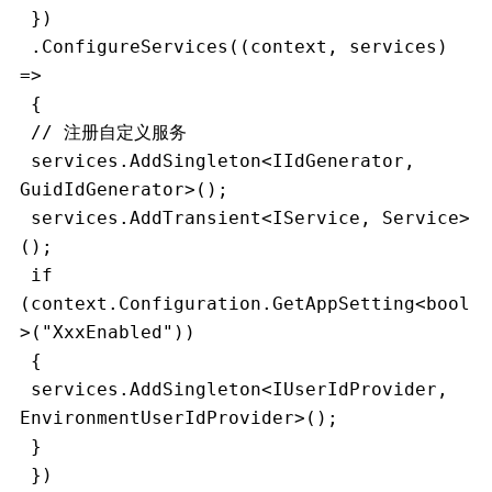
 })
 .ConfigureServices((context, services) 
=>
 {
 // 注册自定义服务
 services.AddSingleton<IIdGenerator, 
GuidIdGenerator>();
 services.AddTransient<IService, Service>
();
 if 
(context.Configuration.GetAppSetting<bool
>("XxxEnabled"))
 {
 services.AddSingleton<IUserIdProvider, 
EnvironmentUserIdProvider>();
 }
 })