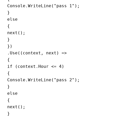
 Console.WriteLine("pass 1");
 }
 else
 {
 next();
 }
 })
 .Use((context, next) =>
 {
 if (context.Hour <= 4)
 {
 Console.WriteLine("pass 2");
 }
 else
 {
 next();
 }