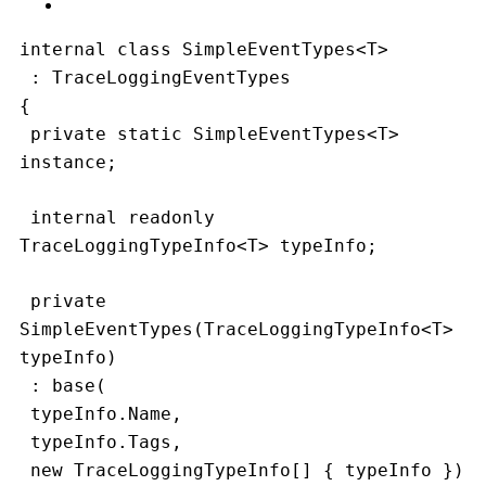
internal class SimpleEventTypes<T>
 : TraceLoggingEventTypes
{
 private static SimpleEventTypes<T> 
instance;
 internal readonly 
TraceLoggingTypeInfo<T> typeInfo;
 private 
SimpleEventTypes(TraceLoggingTypeInfo<T> 
typeInfo)
 : base(
 typeInfo.Name,
 typeInfo.Tags,
 new TraceLoggingTypeInfo[] { typeInfo })