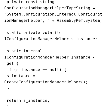
 private const string 
ConfigurationManagerHelperTypeString = 
"System.Configuration.Internal.Configurat
ionManagerHelper, " + AssemblyRef.System;
 static private volatile 
IConfigurationManagerHelper s_instance;
 static internal 
IConfigurationManagerHelper Instance {
 get {
 if (s_instance == null) {
 s_instance = 
CreateConfigurationManagerHelper();
 }
 return s_instance;
 }