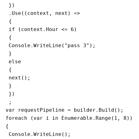
 })
 .Use((context, next) =>
 {
 if (context.Hour <= 6)
 {
 Console.WriteLine("pass 3");
 }
 else
 {
 next();
 }
 })
 ;
var requestPipeline = builder.Build();
foreach (var i in Enumerable.Range(1, 8))
{
 Console.WriteLine();