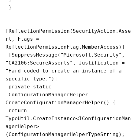
 }
[ReflectionPermission(SecurityAction.Asse
rt, Flags = 
ReflectionPermissionFlag.MemberAccess)]
 [SuppressMessage("Microsoft.Security", 
"CA2106:SecureAsserts", Justification = 
"Hard-coded to create an instance of a 
specific type.")]
 private static 
IConfigurationManagerHelper 
CreateConfigurationManagerHelper() {
 return 
TypeUtil.CreateInstance<IConfigurationMan
agerHelper>
(ConfigurationManagerHelperTypeString);