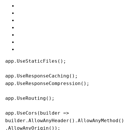
app.UseStaticFiles();
app.UseResponseCaching();
app.UseResponseCompression();
app.UseRouting();
app.UseCors(builder => 
builder.AllowAnyHeader().AllowAnyMethod()
.AllowAnyOrigin());