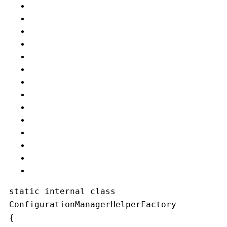
static internal class 
ConfigurationManagerHelperFactory 
{