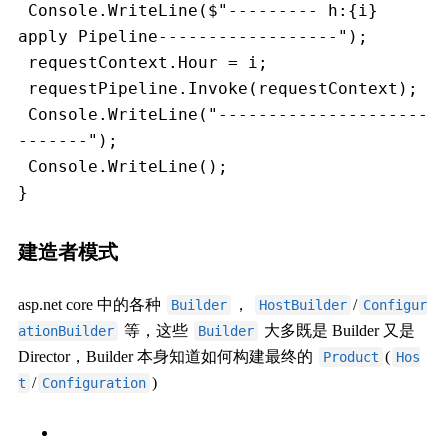
 Console.WriteLine($"--------- h:{i} 
apply Pipeline------------------");
 requestContext.Hour = i;
 requestPipeline.Invoke(requestContext);
 Console.WriteLine("---------------------
-------");
 Console.WriteLine();
}
建造者模式
asp.net core 中的各种
，
/
Builder
HostBuilder
Configur
等，这些
大多既是 Builder 又是
ationBuilder
Builder
Director，Builder 本身知道如何构建最终的
(
Product
Hos
/
)
t
Configuration