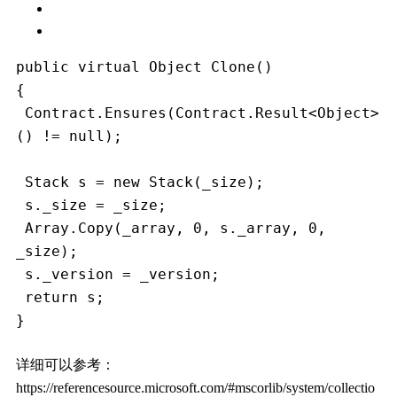
public virtual Object Clone()
{
 Contract.Ensures(Contract.Result<Object>
() != null);
 Stack s = new Stack(_size);
 s._size = _size;
 Array.Copy(_array, 0, s._array, 0, 
_size);
 s._version = _version;
 return s;
}
详细可以参考：
https://referencesource.microsoft.com/#mscorlib/system/collectio