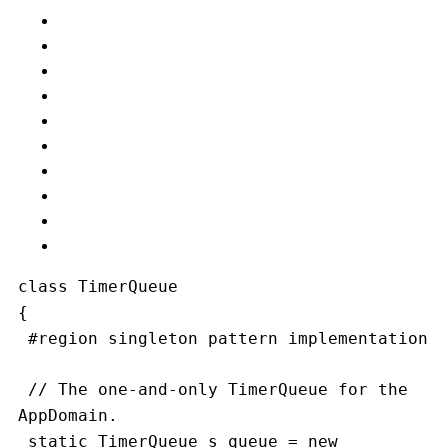
class TimerQueue
{
 #region singleton pattern implementation
 // The one-and-only TimerQueue for the 
AppDomain.
 static TimerQueue s_queue = new 