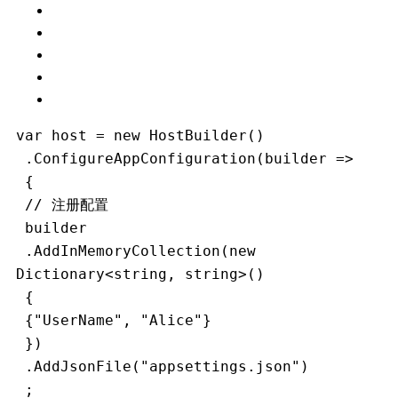
var host = new HostBuilder()
 .ConfigureAppConfiguration(builder =>
 {
 // 注册配置
 builder
 .AddInMemoryCollection(new 
Dictionary<string, string>()
 {
 {"UserName", "Alice"}
 })
 .AddJsonFile("appsettings.json")
 ;