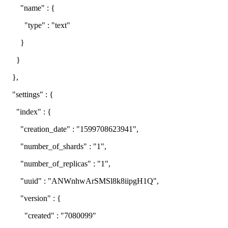
"name" : {
"type" : "text"
}
}
},
"settings" : {
"index" : {
"creation_date" : "1599708623941",
"number_of_shards" : "1",
"number_of_replicas" : "1",
"uuid" : "ANWnhwArSMSl8k8iipgH1Q",
"version" : {
"created" : "7080099"