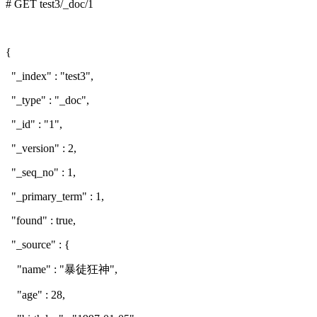
# GET test3/_doc/1
{
"_index" : "test3",
"_type" : "_doc",
"_id" : "1",
"_version" : 2,
"_seq_no" : 1,
"_primary_term" : 1,
"found" : true,
"_source" : {
"name" : "暴徒狂神",
"age" : 28,