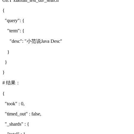
GET xiaofan_test_db/_search
{
"query": {
"term": {
"desc": "小范说Java Desc"
}
}
}
# 结果：
{
"took" : 0,
"timed_out" : false,
"_shards" : {