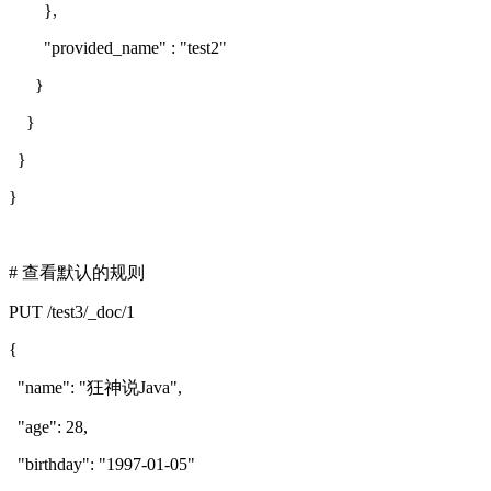
},
"provided_name" : "test2"
}
}
}
}
# 查看默认的规则
PUT /test3/_doc/1
{
"name": "狂神说Java",
"age": 28,
"birthday": "1997-01-05"