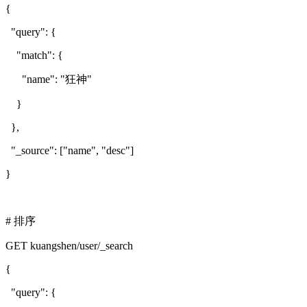
{
"query": {
"match": {
"name": "狂神"
}
},
"_source": ["name", "desc"]
}
# 排序
GET kuangshen/user/_search
{
"query": {