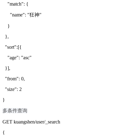
"match": {
"name": "狂神"
}
},
"sort":[{
"age": "asc"
}],
"from": 0,
"size": 2
}
多条件查询
GET kuangshen/user/_search
{