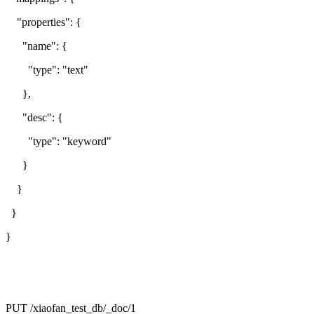
"properties": {
"name": {
"type": "text"
},
"desc": {
"type": "keyword"
}
}
}
}
PUT /xiaofan_test_db/_doc/1