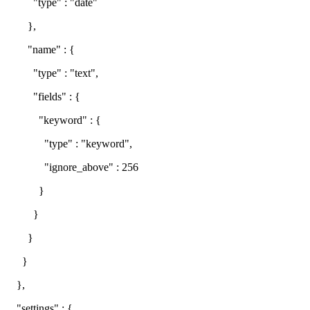
"type" : "date"
},
"name" : {
"type" : "text",
"fields" : {
"keyword" : {
"type" : "keyword",
"ignore_above" : 256
}
}
}
}
},
"settings" : {