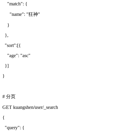
"match": {
"name": "狂神"
}
},
"sort":[{
"age": "asc"
}]
}
# 分页
GET kuangshen/user/_search
{
"query": {