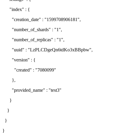
"index" : {
"creation_date" : "1599708906181",
"number_of_shards" : "1",
"number_of_replicas" : "1",
"uuid" : "LzPLCDgeQn6tdKo3xBBpbw",
"version" : {
"created" : "7080099"
},
"provided_name" : "test3"
}
}
}
}