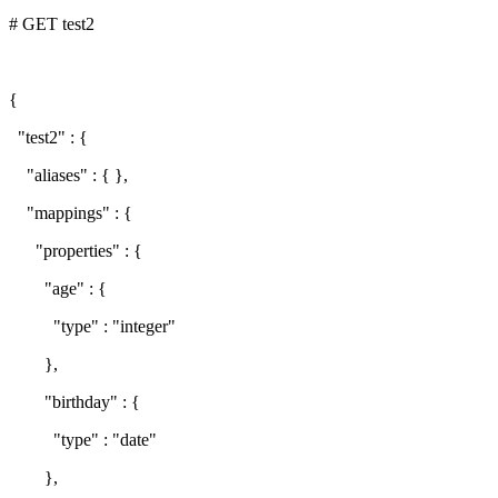
# GET test2
{
"test2" : {
"aliases" : { },
"mappings" : {
"properties" : {
"age" : {
"type" : "integer"
},
"birthday" : {
"type" : "date"
},