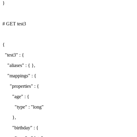
}
# GET test3
{
"test3" : {
"aliases" : { },
"mappings" : {
"properties" : {
"age" : {
"type" : "long"
},
"birthday" : {