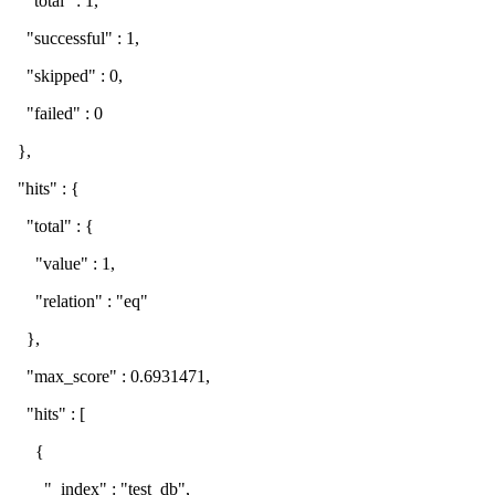
"total" : 1,
"successful" : 1,
"skipped" : 0,
"failed" : 0
},
"hits" : {
"total" : {
"value" : 1,
"relation" : "eq"
},
"max_score" : 0.6931471,
"hits" : [
{
"_index" : "test_db",