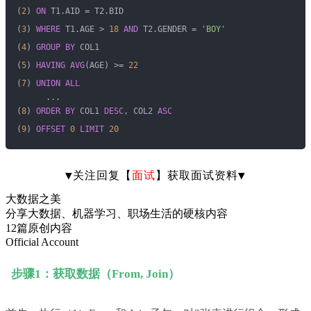
(
2
) 
ON
 T1.AID = T2.BID
(
3
) 
WHERE
 T1.AGE > 
18
AND
 T2.GENDER = 
'BOY'
(
4
) 
GROUP
BY
 COL1
(
5
) 
HAVING
AVG
(AGE) >= 
22
(
7
) 
UNION
ALL
      ...
(
8
) 
ORDER
BY
 COL1 
DESC
, COL2 
ASC
(
9
) 
OFFSET
0
LIMIT
20
▼关注回复【
面试
】获取面试资料▼
大数据之美
分享大数据、机器学习、职场生活的硬核内容
12篇原创内容
Official Account
步骤1：获取数据（From, Join）