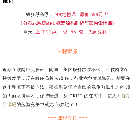
设计
99元秒杀
疯狂秒杀季：
原价
599元 的
《
分布式系统RPC框架源码剖析与架构设计课
》
上午11点
66
今天
，仅
套，先到先得！
=== 课程背景 ===
近期互联网巨头腾讯、阿里、美团股价跌跌不休，互联网寒冬
持续发酵，现在程序员越来越 多，行业竞争尤其激烈。想要在
这个环境下不被淘汰，那么时刻保持自己的竞争力似乎是必 须
的！而坚持学习，保持精进，从 CRUD 的红海中，进入
开源项
目源码
的蓝海竞争中就尤 为关键了！
=== 课程介绍 ===