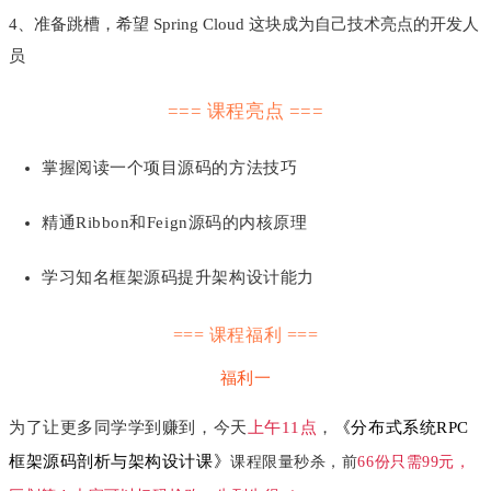
4、准备跳槽，希望 Spring Cloud 这块成为自己技术亮点的开发人
员
=== 课程亮点 ===
掌握阅读一个项目源码的方法技巧
精通Ribbon和Feign源码的内核原理
学习知名框架源码提升架构设计能力
=== 课程福利 ===
福利一
为了让更多同学学到赚到，今天
上午11点
，
《
分布式系统RPC
框架源码剖析与架构设计课
》
课程限量秒杀，前
66份
只需
99元
，