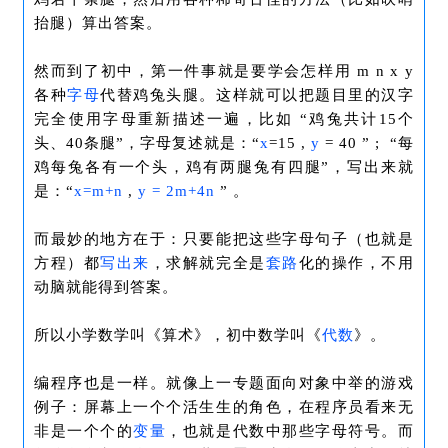
抬腿）算出答案。
然而到了初中，第一件事就是要学会怎样用 m n x y
各种
字母
代替鸡兔头腿。这样就可以把题目里的汉字
完全使用字母重新描述一遍，比如 “鸡兔共计15个
头、40条腿”，字母复述就是：“
x
=15 ,
y
= 40 ” ; “每
鸡每兔各有一个头，鸡有两腿兔有四腿”，写出来就
是：“
x=m+n
,
y = 2m+4n
” 。
而最妙的地方在于：只要能把这些字母句子（也就是
方程）都
写出来
，求解就完全是
套路
化的操作，不用
动脑就能得到答案。
所以小学数学叫《算术》，初中数学叫《
代数
》。
编程序也是一样。就像上一专题面向对象中举的游戏
例子：屏幕上一个个活生生的角色，在程序员看来无
非是一个个的
变量
，也就是代数中那些字母符号。而