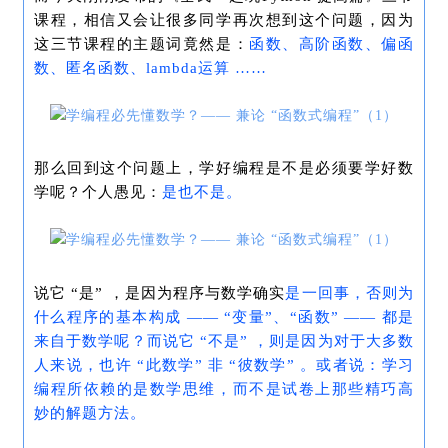
课程，相信又会让很多同学再次想到这个问题，因为
这三节课程的主题词竟然是：
函数
、
高阶函数
、
偏函
数
、
匿名函数
、
lambda
运算
……
那么回到这个问题上，学
好编程是不是必须要学好数
学
呢？个人愚见：
是
也
不是
。
说它 “是” ，是因为程序与数学确实
是一回事
，否则为
什么程序的基本构成 —— “变量”、“函数” —— 都是
来自于数学呢？而说它 “不是” ，则是因为对于大多数
人来说，也许 “此数学” 非 “彼数学” 。或者说：学习
编程所依赖的是
数学思维
，而不是试卷上那些精巧高
妙的
解题方法
。