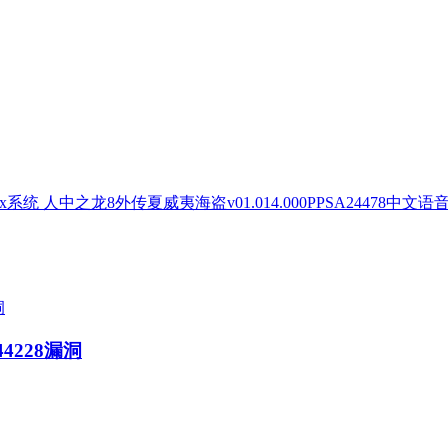
人中之龙8外传夏威夷海盗v01.014.000PPSA24478中文语
44228漏洞