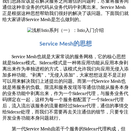
我们思路应该是在解决服务之间通信的问题时，尽量将服务间
通信这种非业务的代码从业务代码中剥离出来。
Service Mesh
正是根据这种思想帮助我们很好的解决了该问题。下面我们就
给大家讲讲
Service Mesh
是怎么做到的。
的思想
Service Mesh
Service Mesh
也就是大家常说的服务网格，它的核心思想
就是
Sidecar
模式。
Sidecar
模式是一种将应用功能从应用本身剥
离出来作为单独进程的方式，该模式允许我们向应用无侵入添
加多种功能。
“
剥离
”
，
“
无侵入添加
”
，大家想想这是不是正好
可以用来解决我们上述提出的问题。而第一代
Service Mesh
也
就是将服务的负载、限流和服务发现等等通信功能从服务本身
的业务功能中剥离出来，作为一个
Sidecar
代理，与服务业务代
码绑定在一起，这样为每一个服务都配置了一个
Sidecar
代理
后，流入流出该服务的流量都经过
Sidecar
代理，通信的事情交
给
Sidecar
处理，而我们不需要再去关注通信的细节，只要专注
开发业务功能本身问题就行。
第一代
Service Mesh
由若干个服务的
Sidecar
代理构成，但