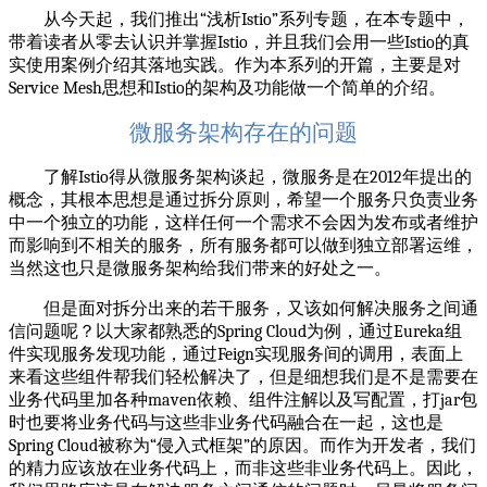
从今天起，我们推出
“
浅析
Istio”
系列专题，在本专题中，
带着读者从零去认识并掌握
Istio
，并且我们会用一些
Istio
的真
实使用案例介绍其落地实践。作为本系列的开篇，主要是对
Service Mesh
思想和
Istio
的架构及功能做一个简单的介绍。
微服务架构存在的问题
了解
Istio
得从微服务架构谈起，微服务是在
2012
年提出的
概念，其根本思想是通过拆分原则，希望一个服务只负责业务
中一个独立的功能，这样任何一个需求不会因为发布或者维护
而影响到不相关的服务，所有服务都可以做到独立部署运维，
当然这也只是微服务架构给我们带来的好处之一。
但是面对拆分出来的若干服务，又该如何解决服务之间通
信问题呢？以大家都熟悉的
Spring Cloud
为例，通过
Eureka
组
件实现服务发现功能，通过
Feign
实现服务间的调用，表面上
来看这些组件帮我们轻松解决了，但是细想我们是不是需要在
业务代码里加各种
maven
依赖、组件注解以及写配置，打
jar
包
时也要将业务代码与这些非业务代码融合在一起，这也是
Spring Cloud
被称为
“
侵入式框架
”
的原因。而作为开发者，我们
的精力应该放在业务代码上，而非这些非业务代码上。因此，