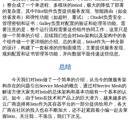
）整合成了一个单进程、多模块的
istiod
，极大的降低了部署
的复杂度。其中
Pilot
组件负责提供服务发现、智能路由（如金
丝雀发布）和弹性功能（如超时、重试）；
Citadel
负责安全，
管理密钥和证书；
Galley
负责对配置的验证和处理等功能。需
要注意的是，整个运行流程需要这些组件协同工作，这里只是
做一个简单的介绍，后续我们也会对
Istio
架构以及架构中的各
个组件做一个更详细的介绍。总的来说，
Istiod
作为一种全新
的设计，构建了一套标准的控制面规范，主要提供服务发现、
规则配置和证书管理等功能，并向数据平面传递这些信息。
总结
今天我们对
Istio
做了一个简单的介绍，从当今的微服务架
构存在的问题引出
Service Mesh
的概念，通过对
Sercive Mesh
的
解读方便大家先对
Istio
的总体架构和基本功能有一个基本的认
识。如今，由于
Istio
在技术和产品上的巨大潜力，越来越多的
云厂商选择将
Istio
作为其容器平台的一部分提供给用户，各大
厂商在社区的投入也在不断加大，还不赶紧跟着小编一起去掌
握
Istio
。关注我，不落伍，我们下次见。