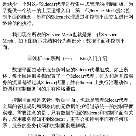
是缺少一个对这些
Sidecar
代理进行集中式管理的控制面板。为
了提供一个统一的上层运维入口，第二代
Service Mesh
提出控
制平面的概念，所有的
Sidecar
代理通过和控制平面交互进行网
络通信的执行。
我们现在所说的
Service Mesh
也就是第二代
Serrvice
Mesh
，如
下
图所示其结构分为两部分：数据平面和控制平
面。
数据平面由若干服务所对应的
Sidecar
代理组成。如上所
述，每个应用服务都配置了一个
Sidecar
代理，进入和离开该服
务的流量都经过其
Sidecar
代理，并在
Sidecar
上执行治理动作，
协调和控制服务间的所有网络通信。
控制平面就是来管理数据平面，也就是管理
Sidecar
代理，
全局的管理规则和网格内的元数据维护通过该统一的控制平面
实现。需要注意的是，只有数据平面的
Sidecar
和控制平面有关
系，应用服务感知不到
Sidecar
，更不会和控制平面有任何联
系，服务的业务代码和控制面彻底解耦。