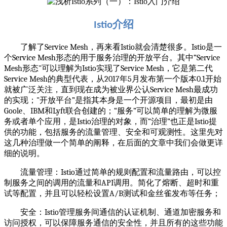
介绍
Istio
了解了
Service Mesh
，再来看
Istio
就会清楚很多。
Istio
是一
个
Service Mesh
形态的用于服务治理的开放平台。其中
“Service
Mesh
形态
"
可以理解为
Istio
实现了
Service Mesh
，它是第二代
Service Mesh
的典型代表，从
2017
年
5
月发布第一个版本
0.1
开始
就被广泛关注，直到现在成为被业界公认
Service Mesh
最成功
的实现；
"
开放平台
”
是指其本身是一个开源项目，最初是由
Goole
、
IBM
和
Lyft
联合创建的；
“
服务
”
可以简单的理解为微服
务或者单个应用，是
Istio
治理的对象，而
“
治理
”
也正是
Istio
提
供的功能，包括服务的流量管理、安全和可观测性。这里先对
这几种治理做一个简单的阐释，在后面的文章中我们会做更详
细的说明。
流量管理：
Istio
通过简单的规则配置和流量路由，可以控
制服务之间的调用的流量和
API
调用。简化了熔断、超时和重
试等配置，并且可以轻松设置
A/B
测试和金丝雀发布等任务；
安全：
Istio
管理服务间通信的认证机制、通道加密服务和
访问授权，可以保障服务通信的安全性，并且所有的这些功能