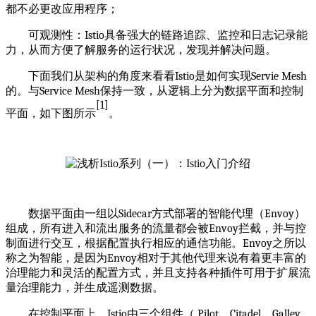
都不必更改应用程序；
可观测性：
Istio
具备强大的链路追踪、监控和日志记录能
力，从而方便了解服务的运行状况，发现并解决问题。
下面我们从架构的角度来看看
Istio
是如何实现
Servie Mesh
的。与
Service Mesh
保持一致，从逻辑上分为数据平面和控制
[
1]
平面，如下图所示
。
数据平面由一组以
Sidecar
方式部署的智能代理（
Envoy
）
组成，所有进入和流出服务的流量都会被
Envoy
拦截，并与控
制面进行交互，根据配置执行相应的通信功能。
Envoy
之所以
称之为智能，是因为
Envoy
相对于其他代理来说有着更丰富的
治理能力和灵活的配置方式，并且支持各种插件可用于扩展流
量治理能力，并生成遥测数据。
在控制平面上，
Istio
由三个组件（
Pilot
、
Citadel
、
Galley