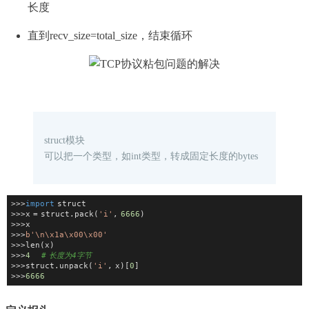
长度
直到recv_size=total_size，结束循环
struct模块
可以把一个类型，如int类型，转成固定长度的bytes
>>>
import
 struct
>>>x = struct.pack(
'i'
, 
6666
)
>>>x
>>>
b'\n\x1a\x00\x00'
>>>len(x)
>>>
4
# 长度为4字节
>>>struct.unpack(
'i'
, x)[
0
]
>>>
6666