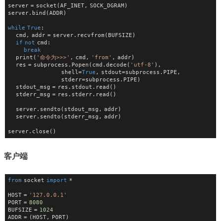
server = socket(AF_INET, SOCK_DGRAM)
server.bind(ADDR)
while
True
:
    cmd, addr = server.recvfrom(BUFSIZE)
if
not
 cmd:
break
    print(
'命令为>>>'
, cmd, 
'from'
, addr)
    res = subprocess.Popen(cmd.decode(
'utf-8'
),
                           shell=
True
, stdout=subprocess.PIPE,
                           stderr=subprocess.PIPE)
    stdout_msg = res.stdout.read()
    stderr_msg = res.stderr.read()
    server.sendto(stdout_msg, addr)
    server.sendto(stderr_msg, addr)
server.close()
客户端
from
 socket 
import
 *
HOST = 
'127.0.0.1'
PORT = 
8080
BUFSIZE = 
1024
ADDR = (HOST, PORT)