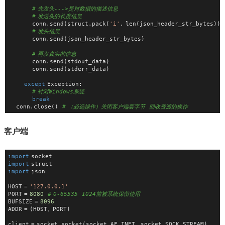
# 先发头--->是对数据的描述信息
# 发送头的长度信息
            conn.send(struct.pack(
'i'
, len(json_header_str_bytes)))
# 发头信息
            conn.send(json_header_str_bytes)
# 再发真实的信息
            conn.send(stdout_data)
            conn.send(stderr_data)
except
 Exception:
# 针对Windows系统
break
    conn.close()  
# （必选操作）关闭客户端套字节  回收资源的操作
客户端
import
 socket
import
 struct
import
 json
HOST = 
'127.0.0.1'
PORT = 
8080
# 0-65535  1024前被系统保留使用
BUFSIZE = 
8096
ADDR = (HOST, PORT)
client = socket.socket(socket.AF_INET, socket.SOCK_STREAM)