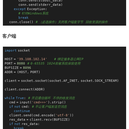
            conn.send(stdout_data)
            conn.send(stderr_data)
except
 Exception:
# 针对Windows系统
break
    conn.close()  
# （必选操作）关闭客户端套字节  回收资源的操作
客户端
import
 socket
HOST = 
'39.108.102.14'
# 绑定服务器公网IP
PORT = 
8080
# 0-65535  1024前被系统保留使用
BUFSIZE = 
8096
ADDR = (HOST, PORT)
client = socket.socket(socket.AF_INET, socket.SOCK_STREAM)
client.connect(ADDR)
while
True
:  
# 开启通信循环  不停的收发消息
    cmd = input(
'cmd>>>'
).strip()
if
not
 cmd:  
# 不让客户端发送空消息
continue
    client.send(cmd.encode(
'utf-8'
))
    res_data = client.recv(BUFSIZE)
if
not
 res_data:
break