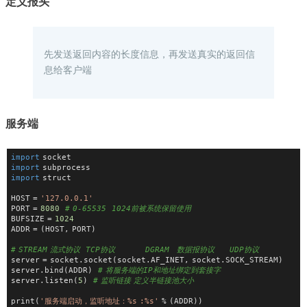
定义报头
先发送返回内容的长度信息，再发送真实的返回信
息给客户端
服务端
import
 socket
import
 subprocess
import
 struct
HOST = 
'127.0.0.1'
PORT = 
8080
# 0-65535  1024前被系统保留使用
BUFSIZE = 
1024
ADDR = (HOST, PORT)
# STREAM 流式协议  TCP协议　　　　DGRAM　数据报协议　　UDP协议
server = socket.socket(socket.AF_INET, socket.SOCK_STREAM)
server.bind(ADDR)  
# 将服务端的IP和地址绑定到套接字
server.listen(
5
)  
# 监听链接 定义半链接池大小
print(
'服务端启动，监听地址：%s :%s'
 % (ADDR))