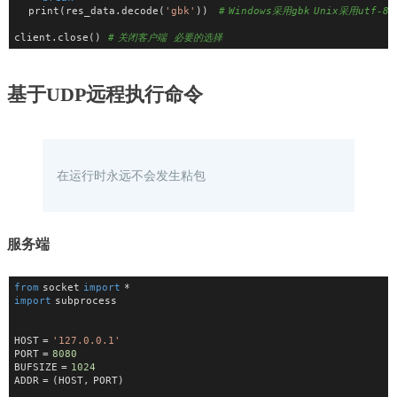
    print(res_data.decode(
'gbk'
))   
# Windows采用gbk Unix采用utf-8
client.close()  
# 关闭客户端  必要的选择
基于UDP远程执行命令
在运行时永远不会发生粘包
服务端
from
 socket 
import
 *
import
 subprocess
HOST = 
'127.0.0.1'
PORT = 
8080
BUFSIZE = 
1024
ADDR = (HOST, PORT)