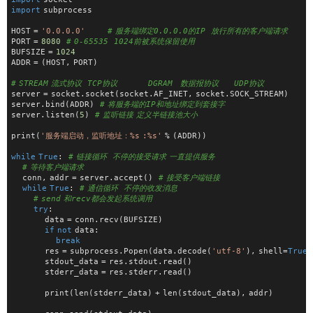
import
 subprocess
HOST = 
'0.0.0.0'
# 服务端绑定0.0.0.0的IP  放行所有的客户端请求
PORT = 
8080
# 0-65535  1024前被系统保留使用
BUFSIZE = 
1024
ADDR = (HOST, PORT)
# STREAM 流式协议  TCP协议　　　　DGRAM　数据报协议　　UDP协议
server = socket.socket(socket.AF_INET, socket.SOCK_STREAM)
server.bind(ADDR)  
# 将服务端的IP和地址绑定到套接字
server.listen(
5
)  
# 监听链接 定义半链接池大小
print(
'服务端启动，监听地址：%s :%s'
 % (ADDR))
while
True
:  
# 链接循环  不停的接受请求 一直提供服务
# 等待客户端请求
    conn, addr = server.accept()  
# 接受客户端链接
while
True
:  
# 通信循环  不停的收发消息
# send 和recv都会发起系统调用
try
:
            data = conn.recv(BUFSIZE)
if
not
 data:
break
            res = subprocess.Popen(data.decode(
'utf-8'
), shell=
True
,
            stdout_data = res.stdout.read()
            stderr_data = res.stderr.read()
            print(len(stderr_data) + len(stdout_data), addr)