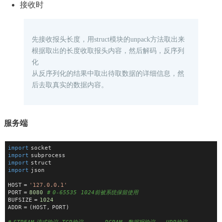
接收时
先接收报头长度，用struct模块的unpack方法取出来
根据取出的长度收取报头内容，然后解码，反序列
化
从反序列化的结果中取出待取数据的详细信息，然
后去取真实的数据内容。
服务端
import
 socket
import
 subprocess
import
 struct
import
 json
HOST = 
'127.0.0.1'
PORT = 
8080
# 0-65535  1024前被系统保留使用
BUFSIZE = 
1024
ADDR = (HOST, PORT)