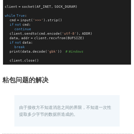
client = socket(AF_INET, SOCK_DGRAM)
while
True
:
    cmd = input(
'>>>'
).strip()
if
not
 cmd:
continue
    client.sendto(cmd.encode(
'utf-8'
), ADDR)
    data, addr = client.recvfrom(BUFSIZE)
if
not
 data:
break
    print(data.decode(
'gbk'
))   
# Windows
    client.close()
粘包问题的解决
由于接收方不知道消息之间的界限，不知道一次性
提取多少字节的数据所造成的。