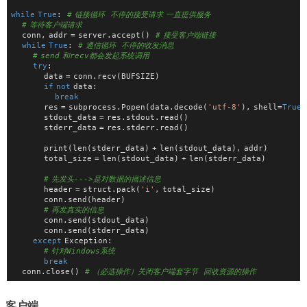
while
True
:  
# 链接循环  不停的接受请求 一直提供服务
# 等待客户端请求
    conn, addr = server.accept()  
# 接受客户端链接
while
True
:  
# 通信循环  不停的收发消息
# send 和recv都会发起系统调用
try
:
            data = conn.recv(BUFSIZE)
if
not
 data:
break
            res = subprocess.Popen(data.decode(
'utf-8'
), shell=
True
,
            stdout_data = res.stdout.read()
            stderr_data = res.stderr.read()
            print(len(stderr_data) + len(stdout_data), addr)
            total_size = len(stdout_data) + len(stderr_data)
# 先发头--->是对数据的描述信息
            header = struct.pack(
'i'
, total_size)
            conn.send(header)
# 再发真实的信息
            conn.send(stdout_data)
            conn.send(stderr_data)
except
 Exception:
# 针对Windows系统
break
    conn.close()  
# （必选操作）关闭客户端套字节  回收资源的操作
客户端