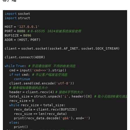
import
 socket
import
 struct
HOST = 
'127.0.0.1'
PORT = 
8080
# 0-65535  1024前被系统保留使用
BUFSIZE = 
8096
ADDR = (HOST, PORT)
client = socket.socket(socket.AF_INET, socket.SOCK_STREAM)
client.connect(ADDR)
while
True
:  
# 开启通信循环  不停的收发消息
    cmd = input(
'cmd>>>'
).strip()
if
not
 cmd:  
# 不让客户端发送空消息
continue
    client.send(cmd.encode(
'utf-8'
))
# 服务端知道数据的总大小
    header = client.recv(
4
) 
# 接收4字节的大小
    total_size = struct.unpack(
'i'
, header)[
0
]  
# 取小元组的0索引就是
    recv_size = 
0
while
 recv_size < total_size:
        recv_data = client.recv(BUFSIZE)
        recv_size += len(recv_data)
        print(recv_data.decode(
'gbk'
), end=
''
)
else
:
        print()