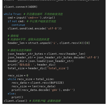
client.connect(ADDR)
while
True
:  
# 开启通信循环  不停的收发消息
    cmd = input(
'cmd>>>'
).strip()
if
not
 cmd:  
# 不让客户端发送空消息
continue
    client.send(cmd.encode(
'utf-8'
))
# 接收端
# 先接收4字节，提取头信息的长度
    header_len = struct.unpack(
'i'
, client.recv(
4
))[
0
]
# 接收头信息并解析
    json_header_str_bytes = client.recv(header_len)
    json_header_str = json_header_str_bytes.decode(
'utf-8'
)
    header_dic = json.loads(json_header_str)
    print(
'报头信息：'
, header_dic)
    total_size = header_dic[
'total_size'
]
    recv_size = 
0
while
 recv_size < total_size:
        recv_data = client.recv(BUFSIZE)
        recv_size += len(recv_data)
        print(recv_data.decode(
'gbk'
), end=
''
)
else
:
        print()
client.close()  
# 关闭客户端  必要的选择