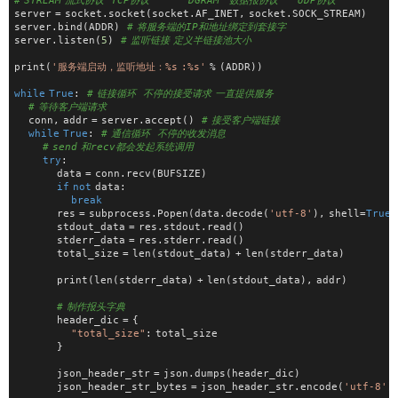
# STREAM 流式协议  TCP协议　　　　DGRAM　数据报协议　　UDP协议
server = socket.socket(socket.AF_INET, socket.SOCK_STREAM)
server.bind(ADDR)  
# 将服务端的IP和地址绑定到套接字
server.listen(
5
)  
# 监听链接 定义半链接池大小
print(
'服务端启动，监听地址：%s :%s'
 % (ADDR))
while
True
:  
# 链接循环  不停的接受请求 一直提供服务
# 等待客户端请求
    conn, addr = server.accept()  
# 接受客户端链接
while
True
:  
# 通信循环  不停的收发消息
# send 和recv都会发起系统调用
try
:
            data = conn.recv(BUFSIZE)
if
not
 data:
break
            res = subprocess.Popen(data.decode(
'utf-8'
), shell=
True
,
            stdout_data = res.stdout.read()
            stderr_data = res.stderr.read()
            total_size = len(stdout_data) + len(stderr_data)
            print(len(stderr_data) + len(stdout_data), addr)
# 制作报头字典
            header_dic = {
"total_size"
: total_size
            }
            json_header_str = json.dumps(header_dic)
            json_header_str_bytes = json_header_str.encode(
'utf-8'
)