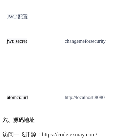
JWT 配置
jwt::secret
changemeforsecurity
atomci::url
http://localhost:8080
六、源码地址
访问一飞开源：https://code.exmay.com/