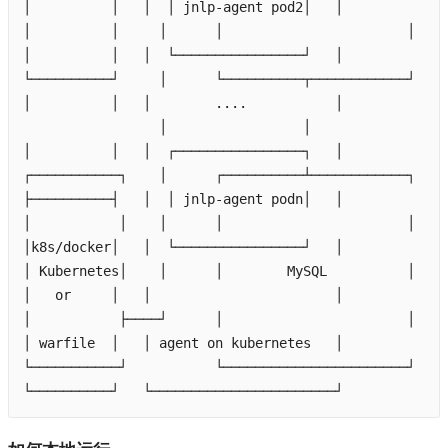
│          │   │  │ 
jnlp-agent
pod2
│   │
│          │     │      │                       │    
│          │   │  └────────────────┘   │
└──────────┘     │      └──────────┬────────────┘    
│          │   │        ....           │
                 │                 │                 
│          │   │  ┌────────────────┐   │
┌───────────┐    │      ┌──────────┴────────────┐    
├──────────┤   │  │ 
jnlp-agent
podn
│   │
│           │    │      │                       │    
│
k8s
/
docker
│   │  └────────────────┘   │
│ 
Kubernetes
│    │      │        
MySQL
          │    
│   
or
     │   │                       │
│           ├────┘      │                       │    
│ 
warfile
  │   │ 
agent
on
kubernetes
   │
└───────────┘           └───────────────────────┘    
└──────────┘   └───────────────────────┘