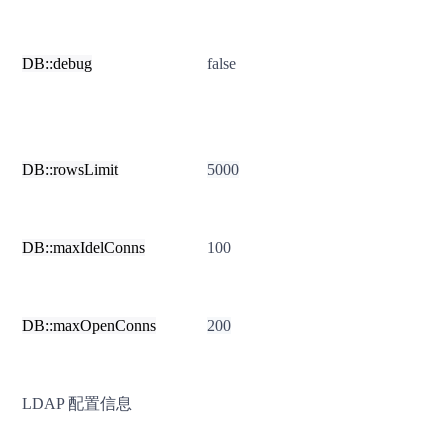
DB::debug
false
DB::rowsLimit
5000
DB::maxIdelConns
100
DB::maxOpenConns
200
LDAP 配置信息