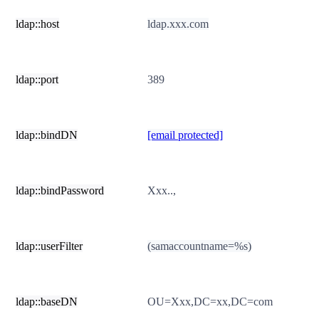
ldap::host
ldap.xxx.com
ldap::port
389
ldap::bindDN
[email protected]
ldap::bindPassword
Xxx..,
ldap::userFilter
(samaccountname=%s)
ldap::baseDN
OU=Xxx,DC=xx,DC=com