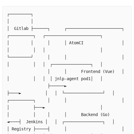
┌─────────┐
│         │
│  
Gitlab
 ├──────┐      ┌───────────────────────┐    
┌──────────┐   ┌───────────────────────┐
│         │      │      │ 
AtomCI
                │    
│          │   │                       │
└─────────┘      │      │                       │    
│          │   │  ┌────────────────┐   │
                 │      │      
Frontend
 (Vue)   │    
│          │   │  │ 
jnlp-agent
pod1
│   │
                 ├──────►                       
├────►          │   │  └────────────────┘   │
┌──────────┐     │      │                       │    
│          ├───►                       │
│          │     │      │      
Backend
 (Go)     
◄────┤  
Jenkins
 │   │  ┌────────────────┐   │
│ 
Registry
 ├─────┤      │                       │    