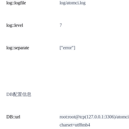
log::logfile
log/atomci.log
log::level
7
log::separate
["error"]
DB配置信息
DB::url
root:root@tcp(127.0.0.1:3306)/atomci
charset=utf8mb4