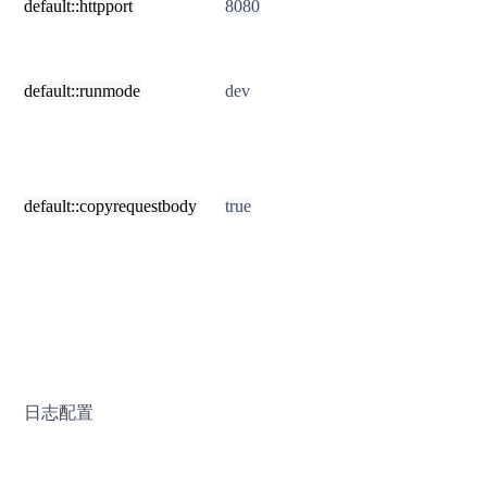
default::httpport
8080
default::runmode
dev
default::copyrequestbody
true
日志配置