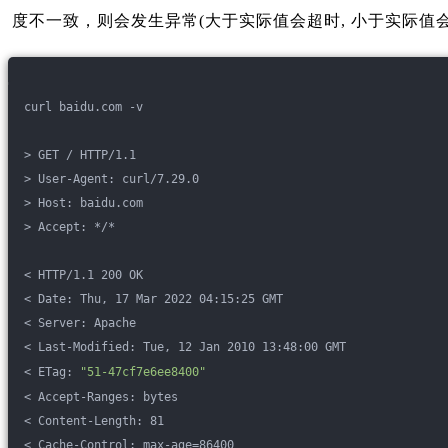
度不一致，则会发生异常(大于实际值会超时, 小于实际值
curl baidu.com -v
> GET / HTTP/1.1
> User-Agent: curl/7.29.0
> Host: baidu.com
> Accept: */*
< HTTP/1.1 200 OK
< Date: Thu, 17 Mar 2022 04:15:25 GMT
< Server: Apache
< Last-Modified: Tue, 12 Jan 2010 13:48:00 GMT
< ETag: 
"51-47cf7e6ee8400"
< Accept-Ranges: bytes
< Content-Length: 81
< Cache-Control: max-age=86400