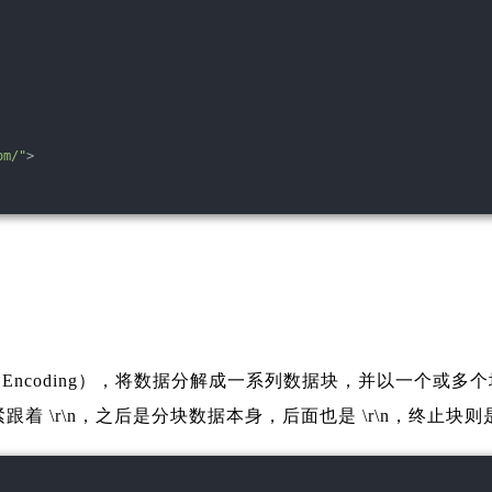
om/"
>
Transfer Encoding），将数据分解成一系列数据块，并
\r\n，之后是分块数据本身，后面也是 \r\n，终止块则