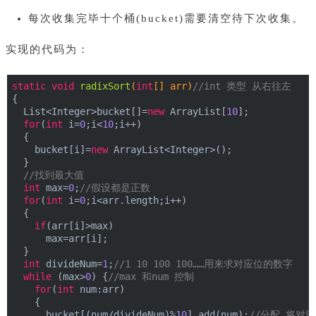
每次收集完毕十个桶(bucket)需要清空待下次收集。
实现的代码为：
static
void
radixSort
(
int
[] arr)
//int 类型 从右往左
{
  List<Integer>bucket[]=
new
 ArrayList[
10
];
for
(
int
 i=
0
;i<
10
;i++)
  {
    bucket[i]=
new
 ArrayList<Integer>();
  }
//找到最大值
int
 max=
0
;
//假设都是正数
for
(
int
 i=
0
;i<arr.length;i++)
  {
if
(arr[i]>max)
      max=arr[i];
  }
int
 divideNum=
1
;
//1 10 100 100……用来求对应位的数字
while
 (max>
0
) {
//max 和num 控制
for
(
int
 num:arr)
    {
      bucket[(num/divideNum)%
10
].add(num);
//分配 将对应