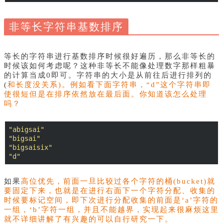
非等长字符串基数排序
等长的字符串进行基数排序时候很好遍历，那么非等长的
时候该如何考虑呢？这种非等长不能像处理数字那样粗暴
的计算当成0即可。字符串的大小是从前往后进行排列的
(
和长度没关系)。例如看下面字符串，“d”这个字符串即
使很短但是在排序依然放在最后面。你知道该怎么处理
吗？
"abigsai"
"bigsai"
"bigsaisix"
"d"
如果
高位优先，前面一旦比较过各个字符的桶(bucket)就
要固定下来，也就是在进行右面下一个字符分配、收集的
时候要标记空间，即下次进行分配收集的前面是‘a’字符的
一组，‘b’字符一组，并且不能越界，实现起来很麻烦这里
就不详细讲解了有兴趣的可以自行研究一下。