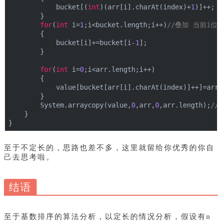
            bucket[(
int
)(arr[i].charAt(index)+
1
)]++;
        }
for
(
int
 i=
1
;i<bucket.length;i++)
//叠加 当前i
        {
            bucket[i]+=bucket[i-
1
];
        }
for
(
int
 i=
0
;i<arr.length;i++)
        {
            value[bucket[arr[i].charAt(index)]++]=arr
        }
        System.arraycopy(value,
0
,arr,
0
,arr.length);
//
    }
}
至于不定长的，思路也差不多，这里就留给你优秀的你自
己去思考啦。
结语
至于基数排序的算法分析，以定长的情况分析，假设有n