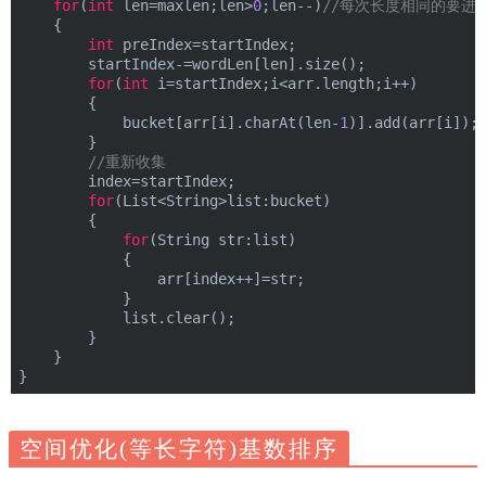
for
(
int
 len=maxlen;len>
0
;len--)
//每次长度相同的要进
    {
int
 preIndex=startIndex;
        startIndex-=wordLen[len].size();
for
(
int
 i=startIndex;i<arr.length;i++)
        {
            bucket[arr[i].charAt(len-
1
)].add(arr[i]);
        }
//重新收集
        index=startIndex;
for
(List<String>list:bucket)
        {
for
(String str:list)
            {
                arr[index++]=str;
            }
            list.clear();
        }
    }
}
空间优化(等长字符)基数排序