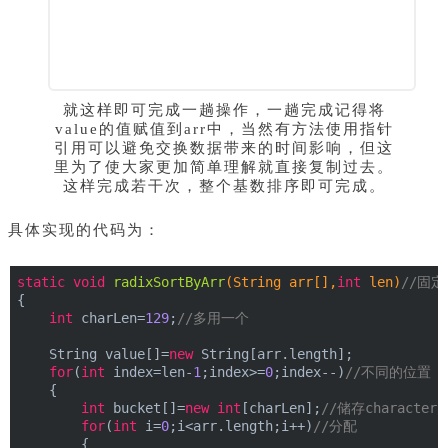
就这样即可完成一趟操作，一趟完成记得将
value的值赋值到arr中，当然有方法使用指针
引用可以避免交换数据带来的时间影响，但这
里为了使大家更加简单理解就直接复制过去。
这样完成若干次，整个基数排序即可完成。
具体实现的代码为：
static
void
radixSortByArr
(String arr[],
int
 len)
//固
{
int
 charLen=
129
;
//多用一个
    String value[]=
new
 String[arr.length];
for
(
int
 index=len-
1
;index>=
0
;index--)
//不同的位置
    {
int
 bucket[]=
new
int
[charLen];
//储存character
for
(
int
 i=
0
;i<arr.length;i++)
//分配
        {