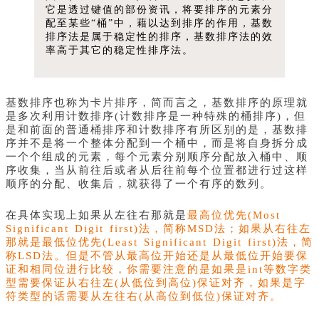
它是透过键值的部份资讯，将要排序的元素分
配至某些“桶”中，藉以达到排序的作用，基数
排序法是属于稳定性的排序，基数排序法的效
率高于其它的稳定性排序法。
基数排序也称为卡片排序，简而言之，基数排序的原理就
是多次利用计数排序(计数排序是一种特殊的桶排序)，但
是和前面的普通桶排序和计数排序有所区别的是，基数排
序并不是将一个整体分配到一个桶中，而是将自身拆分成
一个个组成的元素，每个元素分别顺序分配放入桶中、顺
序收集，当从前往后或者从后往前每个位置都进行过这样
顺序的分配、收集后，就获得了一个有序的数列。
在具体实现上如果从左往右那就是
最高位优先(Most
Significant Digit first)法，简称MSD法；如果从右往左
那就是
最低位优先(Least Significant Digit first)法，简
称LSD法。但是不管从最高位开始还是从最低位开始要保
证和相同位进行比较，你需要注意的是如果是int等数字类
型需要保证从右往左(从低位到高位)保证对齐，如果是字
符类型的话需要从左往右(从高位到低位)保证对齐。