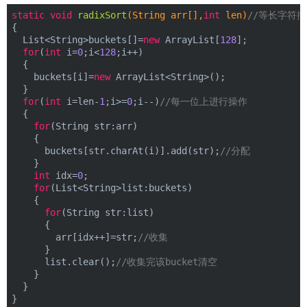
static
void
radixSort
(String arr[],
int
 len)
//等长字符排
{
  List<String>buckets[]=
new
 ArrayList[
128
];
for
(
int
 i=
0
;i<
128
;i++)
  {
    buckets[i]=
new
 ArrayList<String>();
  }
for
(
int
 i=len-
1
;i>=
0
;i--)
//每一位上进行操作
  {
for
(String str:arr)
    {
      buckets[str.charAt(i)].add(str);
//分配
    }
int
 idx=
0
;
for
(List<String>list:buckets)
    {
for
(String str:list)
      {
        arr[idx++]=str;
//收集
      }
      list.clear();
//收集完该bucket清空
    }
  }
}