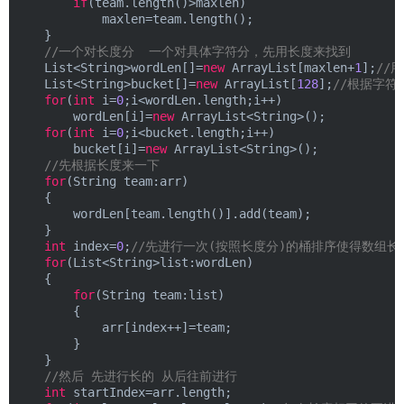
if
(team.length()>maxlen)
            maxlen=team.length();
    }
//一个对长度分  一个对具体字符分，先用长度来找到
    List<String>wordLen[]=
new
 ArrayList[maxlen+
1
];
//
    List<String>bucket[]=
new
 ArrayList[
128
];
//根据字符
for
(
int
 i=
0
;i<wordLen.length;i++)
        wordLen[i]=
new
 ArrayList<String>();
for
(
int
 i=
0
;i<bucket.length;i++)
        bucket[i]=
new
 ArrayList<String>();
//先根据长度来一下
for
(String team:arr)
    {
        wordLen[team.length()].add(team);
    }
int
 index=
0
;
//先进行一次(按照长度分)的桶排序使得数组长
for
(List<String>list:wordLen)
    {
for
(String team:list)
        {
            arr[index++]=team;
        }
    }
//然后 先进行长的 从后往前进行
int
 startIndex=arr.length;