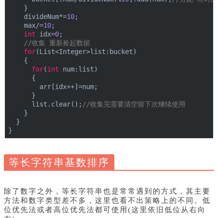
    }
    divideNum*=
10
;
    max/=
10
;
int
 idx=
0
;
//收集 重新捡起数据
for
(List<Integer>list:bucket)
    {
for
(
int
 num:list)
      {
        arr[idx++]=num;
      }
      list.clear();
//收集完需要清空留下次继续使用
    }
  }
}
等长字符串基数排序
除了数字之外，等长字符串也是常常遇到的方式，其主要
方法和数字类型差不多，这里也看不出策略上的不同。低
位优先法或者高位优先法都可使用(这里依旧低位从右向