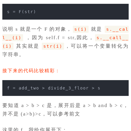
s = F(str) 
说明 s 就是一个 F 的对象，
就是
s(i)
s.__cal
，因为 self.f = str,因此，
l__(i)
s.__call__
其实就是
，可以将一个变量转化为
(i)
str(i)
字符串。
接下来的代码比较精彩：
f = add_two > divide_3_floor > s
要知道 a > b > c 是，展开后是 a > b and b > c，
并不是 (a>b)>c，可以参考前文
这里的 f，我给你展开下：