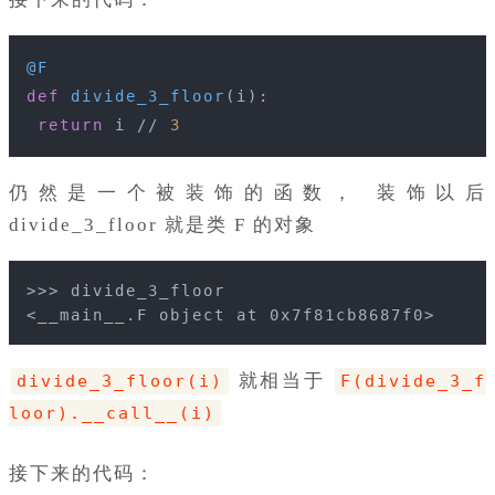
@F
def
divide_3_floor
(i)
:
return
 i // 
3
仍然是一个被装饰的函数， 装饰以后
divide_3_floor 就是类 F 的对象
>>> divide_3_floor
<__main__.F object at 0x7f81cb8687f0>
就相当于
divide_3_floor(i)
F(divide_3_f
loor).__call__(i)
接下来的代码：