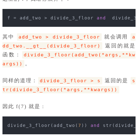
f = add_two > divide_3_floor 
and
  divide_3
其中
就会调用
add_two > divide_3_floor
a
返回的就是
dd_two.__gt__(divide_3_floor)
函数：
divide_3_floor(add_two(*args,**kw
。
args))
同样的道理：
返回的是
divide_3_floor > s
s
tr(divide_3_floor(*args,**kwargs))
因此 f(7) 就是 :
divide_3_floor(add_two(
7
)) 
and
 str(divide_