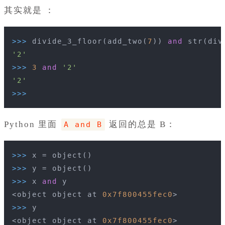
其实就是 ：
>>> 
divide_3_floor(add_two(
7
)) 
and
 str(div
'2'
>>> 
3
and
'2'
'2'
>>> 
Python 里面
返回的总是 B：
A and B
>>> 
x = object()
>>> 
y = object()
>>> 
x 
and
 y 
<object object at 
0x7f800455fec0
>
>>> 
y
<object object at 
0x7f800455fec0
>