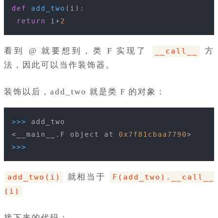
def
add_two
(i)
:
return
 i+
2
看到 @ 就要想到，类 F 实现了
方
__call__
法，因此可以当作装饰器。
装饰以后，add_two 就是类 F 的对象：
>>> 
add_two
<__main__.F object at 
0x7f81cbaa7790
>
>>> 
就相当于
add_two(i)
F(add_two).__call__
(i)
接下来的代码：