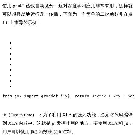
使用 grad() 函数自动微分：这对深度学习应用非常有用，这样就
可以很容易地运行反向传播，下面为一个简单的二次函数并在点
1.0 上求导的示例：
from jax import grad
def f(x):
 return 3*x**2 + 2*x + 5
de
jit（Just in time） ：为了利用 XLA 的强大功能，必须将代码编译
到 XLA 内核中。这就是 jit 发挥作用的地方。要使用 XLA 和 jit，
用户可以使用 jit() 函数或 @jit 注释。