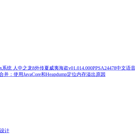
人中之龙8外传夏威夷海盗v01.014.000PPSA24478中文语
合并：使用JavaCore和Heapdump定位内存溢出原因