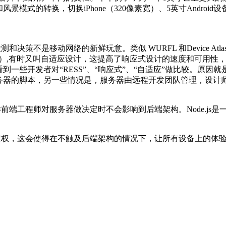
和风景模式的转换，切换
iPhone
（
320
像素宽）、
5
英寸
Android
设
检测和决策不是移动网络的新鲜玩意。
类似
WURFL
和
Device Atla
）
,
有时又叫自适应设计，这提高了响应式设计的速度和可用性
到一些开发者对“
RESS
”、“响应式”、“自适应”做比较。原
务器的脚本，另一些情况是，服务器由远程开发团队管理，设计
样前端工程师对服务器做决定时不会影响到后端架构。
Node.js
是
定权，这会使得在不触及后端架构的情况下，让所有设备上的体