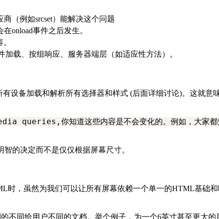
应商（例如
srcset
）能解决这个问题
会在
onload
事件之后发生。
容。
件加载、按组响应、服务器端层（如适应性方法）。
所有设备加载和解析所有选择器和样式
(
后面详细讨论
)
。这就意
dia queries,
你知道这些内容是不会变化的。例如，大家都知
明智的决定而不是仅仅根据屏幕尺寸。
ML
时，虽然为我们可以让所有屏幕依赖一个单一的
HTML
基础和
别的不同给用户不同的文档。举个例子，为一个
6
英寸甚至更大的