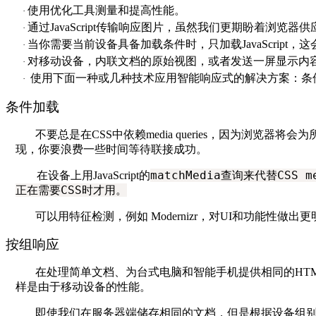
使用优化工具测量和提高性能。
·
通过
JavaScript
传输响应图片，虽然我们更期盼着浏览器供
·
当你需要当前设备具备加载条件时，只加载
JavaScript
，这
·
对移动设备，内联文档的原始视图，或者发送一屏显示内
·
使用下面一种或几种技术应用智能响应式的解决方案：条
·
条件加载
不要总是在
CSS
中依赖
media queries
，因为浏览器将会为
现，你要浪费一些时间等待联接成功。
matchMedia
查询来代替CSS me
在设备上用
JavaScript
的
正在需要CSS时才用。
可以用特征检测，例如
Modernizr
，对
UI
和功能性做出更
按组响应
在处理简单文档、为台式电脑和智能手机提供相同的
HT
样是由于移动设备的性能。
即使我们在服务器端储存相同的文档，但是根据设备组