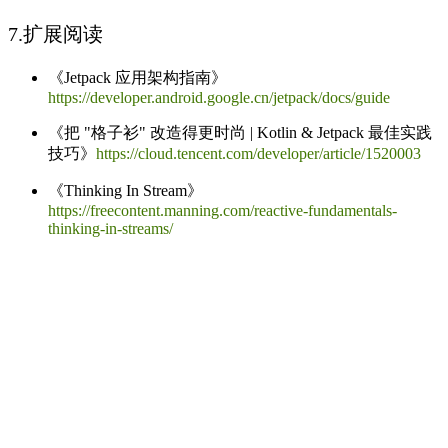
7.扩展阅读
《Jetpack 应用架构指南》
https://developer.android.google.cn/jetpack/docs/guide
《把 "格子衫" 改造得更时尚 | Kotlin & Jetpack 最佳实践
技巧》
https://cloud.tencent.com/developer/article/1520003
《Thinking In Stream》
https://freecontent.manning.com/reactive-fundamentals-
thinking-in-streams/