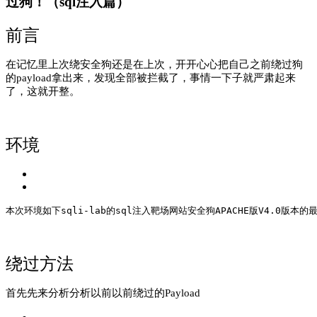
过狗！（sql注入篇）
前言
在记忆里上次绕安全狗还是在上次，开开心心把自己之前绕过狗
的payload拿出来，发现全部被拦截了，事情一下子就严肃起来
了，这就开整。
环境
本次环境如下sqli-lab的sql注入靶场
网站安全狗APACHE版V4.0版本的
绕过方法
首先先来分析分析以前以前绕过的Payload