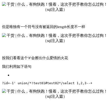
但是唯独有一个符号没有被返回的length长度不一样
按我们看看这个'#'会擦出什么爱情的火花
我们利用如下语句
?id=-1' union/*!test01#test02*/select 1,2,3--+