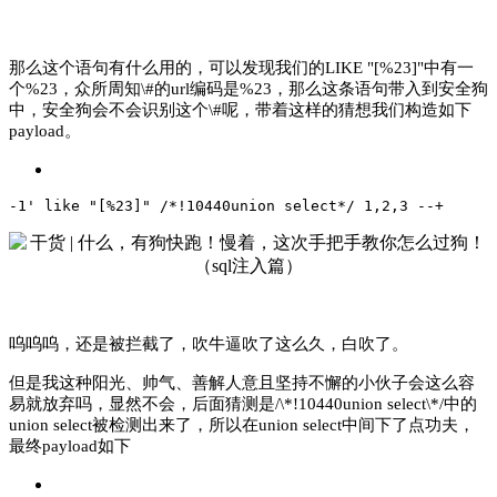
那么这个语句有什么用的，可以发现我们的LIKE "[%23]"中有一
个%23，众所周知\#的url编码是%23，那么这条语句带入到安全狗
中，安全狗会不会识别这个\#呢，带着这样的猜想我们构造如下
payload。
-1' like "[%23]" /*!10440union select*/ 1,2,3 --+
呜呜呜，还是被拦截了，吹牛逼吹了这么久，白吹了。
但是我这种阳光、帅气、善解人意且坚持不懈的小伙子会这么容
易就放弃吗，显然不会，后面猜测是/\*!10440union select\*/中的
union select被检测出来了，所以在union select中间下了点功夫，
最终payload如下