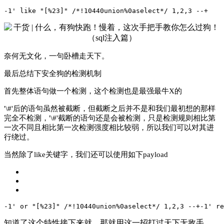
-1' like "[%23]" /*!10440union%0aselect*/ 1,2,3 --+
奈何无文化，一句卧槽走天下。
最后总结下安全狗的检测机制
首先整体语句做一个检测，这个检测也是最强最牛X的
'\#'后的语句虽然被截断，但截断之后并不是和我们最初想的那样
完全不检测，'\#'截断的语句还是会被检测，只是检测规则相比第
一次不同且相比第一次检测强度相比较弱，所以我们可以对其进
行绕过。
当然除了like关键字，我们还可以使用如下payload
-1' or "[%23]" /*!10440union%0aselect*/ 1,2,3 --+
-1' re
知道了这个特性接下来就，那就用这一招打过天下无敌手