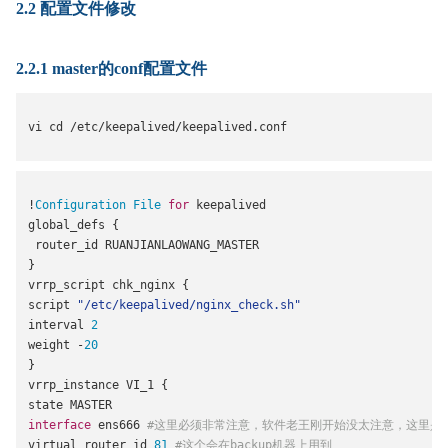
2.2 配置文件修改
2.2.1 master的conf配置文件
vi cd 
/
etc
/
keepalived
/
keepalived
.
conf
!
Configuration
File
for
 keepalived
global_defs 
{
 router_id RUANJIANLAOWANG_MASTER
}
vrrp_script chk_nginx 
{
script 
"/etc/keepalived/nginx_check.sh"
interval 
2
weight 
-
20
}
vrrp_instance VI_1 
{
state MASTER
interface
 ens666 
#这里必须非常注意，软件老王刚开始没太注意，这里是
virtual_router_id 
81
#这个会在backup机器上用到