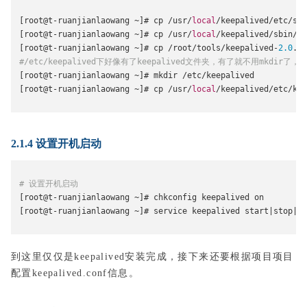
[
root@t
-
ruanjianlaowang 
~]#
 cp 
/
usr
/
local
/
keepalived
/
etc
/
sys
[
root@t
-
ruanjianlaowang 
~]#
 cp 
/
usr
/
local
/
keepalived
/
sbin
/
ke
[
root@t
-
ruanjianlaowang 
~]#
 cp 
/
root
/
tools
/
keepalived
-
2.0
.
18
#/etc/keepalived下好像有了keepalived文件夹，有了就不用mkdir了
[
root@t
-
ruanjianlaowang 
~]#
 mkdir 
/
etc
/
keepalived 
[
root@t
-
ruanjianlaowang 
~]#
 cp 
/
usr
/
local
/
keepalived
/
etc
/
kee
2.1.4 设置开机启动
# 设置开机启动
[
root@t
-
ruanjianlaowang 
~]#
 chkconfig keepalived on
[
root@t
-
ruanjianlaowang 
~]#
 service keepalived start
|
stop
|
re
到这里仅仅是keepalived安装完成，接下来还要根据项目项目
配置keepalived.conf信息。