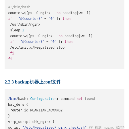
#!/bin/bash
counter
=
$
(
ps 
-
C nginx 
--
no
-
heading
|
wc 
-
l
)
if
[
"${counter}"
=
"0"
];
then
/
usr
/
sbin
/
nginx
 sleep 
2
 counter
=
$
(
ps 
-
C nginx 
--
no
-
heading
|
wc 
-
l
)
if
[
"${counter}"
=
"0"
];
then
/
etc
/
init
.
d
/
keepalived stop
fi
fi
2.2.3 backup机器上conf文件
/bin/
bash
:
Configuration
:
 command 
not
 found
bal_defs 
{
 router_id RUANJIANLAOWANG2
}
vrrp_script chk_nginx 
{
script 
"/etc/keepalived/nginx_check.sh"
## 检测 nginx 状态