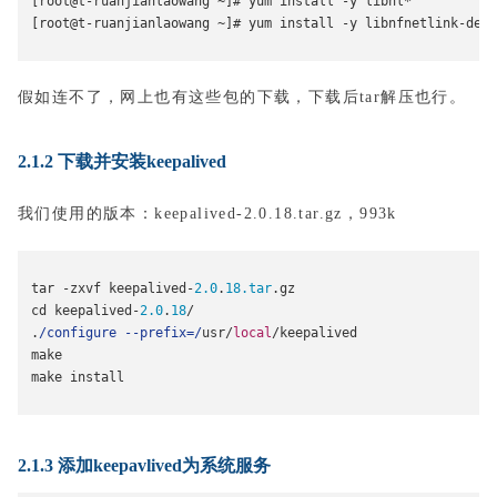
[
root@t
-
ruanjianlaowang 
~]#
 yum install 
-
y libnl
*
[
root@t
-
ruanjianlaowang 
~]#
 yum install 
-
y libnfnetlink
-
deve
假如连不了，网上也有这些包的下载，下载后tar解压也行。
2.1.2 下载并安装keepalived
我们使用的版本：keepalived-2.0.18.tar.gz，993k
tar 
-
zxvf keepalived
-
2.0
.
18.tar
.
gz
cd keepalived
-
2.0
.
18
/
.
/configure --prefix=/
usr
/
local
/
keepalived
make
make install
2.1.3 添加keepavlived为系统服务