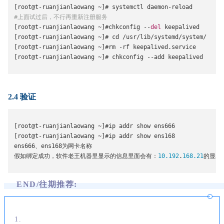
[
root@t
-
ruanjianlaowang 
~]#
 systemctl daemon
-
reload
#上面试过后，不行再重新注册服务
[
root@t
-
ruanjianlaowang 
~]#
chkconfig 
--
del
 keepalived
[
root@t
-
ruanjianlaowang 
~]#
 cd 
/
usr
/
lib
/
systemd
/
system
/
[
root@t
-
ruanjianlaowang 
~]#
rm 
-
rf keepalived
.
service
[
root@t
-
ruanjianlaowang 
~]#
 chkconfig 
--
add keepalived
2.4 验证
[
root@t
-
ruanjianlaowang 
~]#
ip addr show ens666
[
root@t
-
ruanjianlaowang 
~]#
ip addr show ens168
ens666
、
ens168
为网卡名称
假如绑定成功，软件老王机器里显示的信息里面会有：
10.192
.
168.21
的显示
END/往期推荐:
1.