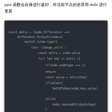
pace 函数会自身进行递归，对当前节点的差异用 dofix 进行
更新
const doFix = (node,difference) =>{
     difference.forEach(item=>{
         switch (item.type){
case
'change_attrs'
:
                 const attrs = item.value
for
( 
let
 key 
in
 attrs ){
if
(node.nodeType !== 1) 
return
                     const value = attrs[key]
if
(value){
                         SetVdToDom(node,key,value)
                     }
else
{
                         node.removeAttribute(key)
                     }