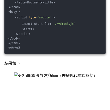
    <title>Document</title>
</head>
<body >
    <script 
type
=
"module"
 >
        import start from 
'./vdmock.js'
        start()
    </script>
</body>
</html>
复制代码
结果如下：