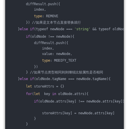
        diffResult.push({
            index,
type
: REMOVE
        }) //如果是文本节点直接替换就行
    }
else
if
(typeof newNode === 
'string'
 && typeof oldNode 
if
(oldNode !== newNode){
            diffResult.push({
                index,
                value: newNode,
type
: MODIFY_TEXT
            })
        } //如果节点类型相同则则继续比较属性是否相同
    }
else
if
(oldNode.tagName === newNode.tagName){
let
 storeAttrs = {}
for
(
let
  key 
in
 oldNode.attrs){ 
if
(oldNode.attrs[key] !== newNode.attrs[key]){
                storeAttrs[key] = newNode.attrs[key]
            }
        }