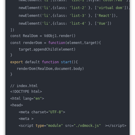
    newElement(
'li'
,{class: 
'list-2'
 }, [
'virtual dom'
]),
    newElement(
'li'
,{class: 
'list-3'
 }, [
'React'
]),  
    newElement(
'li'
,{class: 
'list-4'
 }, [
'Vue'
]) 
])
const RealDom = VdObj1.render()
const renderDom = 
function
(element,target){
    target.appendChild(element)
}
export
 default 
function
start
(){
   renderDom(RealDom,document.body)
}
// index.html
<!DOCTYPE html>
<html lang=
"en"
>
<head>
    <meta charset=
"UTF-8"
>
    <meta >
    <script 
type
=
"module"
 src=
"./vdmock.js"
  ></script>