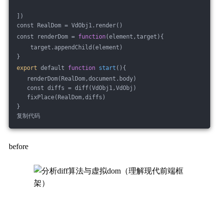
])
const RealDom = VdObj1.render()
const renderDom = 
function
(element,target){
    target.appendChild(element)
}
export
 default 
function
start
(){
   renderDom(RealDom,document.body)
   const diffs = diff(VdObj1,VdObj)
   fixPlace(RealDom,diffs)
}
复制代码
before