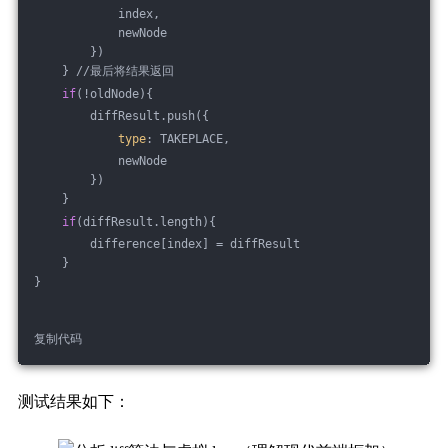
            index,
            newNode
        })
    } //最后将结果返回
if
(!oldNode){
        diffResult.push({
type
: TAKEPLACE,
            newNode
        })
    }
if
(diffResult.length){
        difference[index] = diffResult
    }
}
复制代码
测试结果如下：