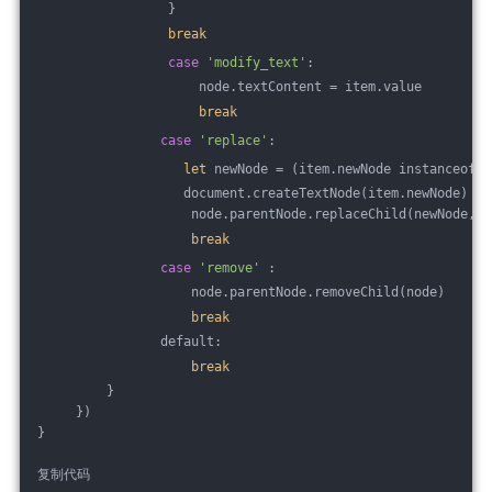
                 }
break
case
'modify_text'
:
                     node.textContent = item.value
break
case
'replace'
: 
let
 newNode = (item.newNode instanceof E
                   document.createTextNode(item.newNode)
                    node.parentNode.replaceChild(newNode,no
break
case
'remove'
 :
                    node.parentNode.removeChild(node)
break
                default: 
break
         }
     })
}
复制代码