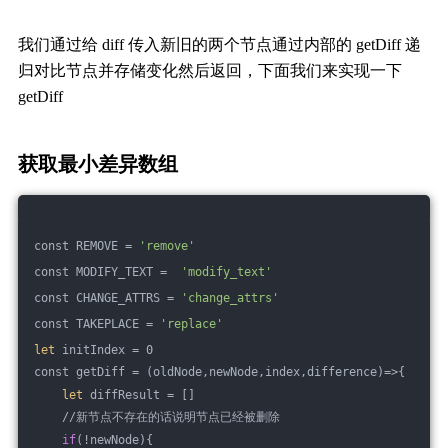
我们通过给 diff 传入新旧的两个节点通过内部的 getDiff 递
归对比节点并存储变化然后返回，下面我们来实现一下
getDiff
获取最小差异数组
const REMOVE = 
'remove'
const MODIFY_TEXT =  
'modify_text'
const CHANGE_ATTRS = 
'change_attrs'
const TAKEPLACE = 
'replace'
let
 initIndex = 0
const getDiff = (oldNode,newNode,index,difference)=>{
let
 diffResult = []
    //新节点不存在的话说明节点已经被删除
if
(!newNode){