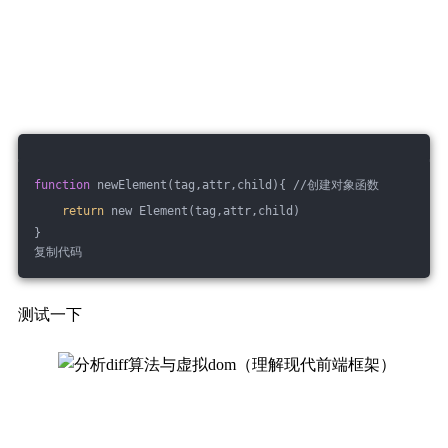
function
 newElement(tag,attr,child){ //创建对象函数
return
 new Element(tag,attr,child)
}
复制代码
测试一下