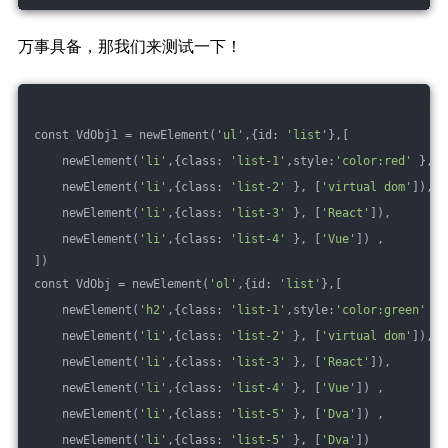
万事具备，那我们来测试一下！
const VdObj1 = newElement(
'ul'
,{id: 
'list'
},[
    newElement(
'li'
,{class: 
'list-1'
,style:
'color:red'
 }, [
    newElement(
'li'
,{class: 
'list-2'
 }, [
'virtual dom'
]),
    newElement(
'li'
,{class: 
'list-3'
 }, [
'React'
]),  
    newElement(
'li'
,{class: 
'list-4'
 }, [
'Vue'
]) ,
])
const VdObj = newElement(
'ol'
,{id: 
'list'
},[
    newElement(
'h2'
,{class: 
'list-1'
,style:
'color:green'
 },
    newElement(
'li'
,{class: 
'list-2'
 }, [
'virtual dom'
]),
    newElement(
'li'
,{class: 
'list-3'
 }, [
'React'
]), 
    newElement(
'li'
,{class: 
'list-4'
 }, [
'Vue'
]) ,
    newElement(
'li'
,{class: 
'list-5'
 }, [
'Dva'
]) ,
    newElement(
'li'
,{class: 
'list-5'
 }, [
'Dva'
]) 