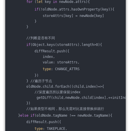
for
 (
let
 key 
in
 newNode.attrs){
if
(!oldNode.attrs.hasOwnProperty(key)){
                storeAttrs[key] = newNode[key]
            }
        }   
        //判断是否有不同
if
(Object.keys(storeAttrs).length>0){
            diffResult.push({
                index,
                value: storeAttrs,
type
: CHANGE_ATTRS
            })
        } //遍历子节点
        oldNode.child.forEach((child,index)=>{
            //深度遍历所以要保留index
             getDiff(child,newNode.child[index],++initIndex
        }) 
        //如果类型不相同，那么无需对比直接替换掉就行
    }
else
if
(oldNode.tagName !== newNode.tagName){
        diffResult.push({
type
: TAKEPLACE,