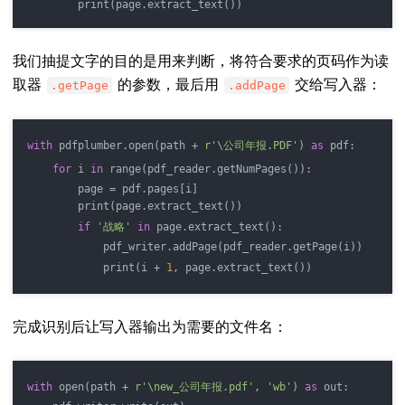
        print(page.extract_text())
我们抽提文字的目的是用来判断，将符合要求的页码作为读
取器
的参数，最后用
交给写入器：
.getPage
.addPage
with
 pdfplumber.open(path + 
r'\公司年报.PDF'
) 
as
 pdf:
for
 i 
in
 range(pdf_reader.getNumPages()):
        page = pdf.pages[i]
        print(page.extract_text())
if
'战略'
in
 page.extract_text():
            pdf_writer.addPage(pdf_reader.getPage(i))
            print(i + 
1
, page.extract_text())
完成识别后让写入器输出为需要的文件名：
with
 open(path + 
r'\new_公司年报.pdf'
, 
'wb'
) 
as
 out: