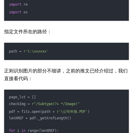
import
 re
import
 os
指定文件所在的路径：
path = 
r'C:\xxxxxx'
正则识别图片的部分不细讲，之前的推文已经介绍过，我们
直接看代码：
page_lst = []
checkImg = 
r"/Subtype(?= */Image)"
pdf = fitz.open(path + 
r'\公司年报.PDF'
)
lenXREF = pdf._getXrefLength()
for
 i 
in
 range(lenXREF):