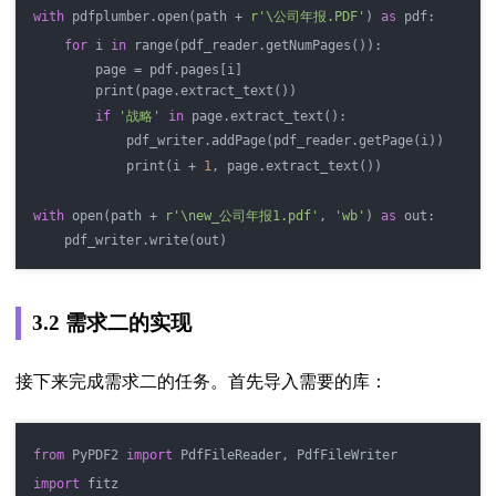
with
 pdfplumber.open(path + 
r'\公司年报.PDF'
) 
as
 pdf:
for
 i 
in
 range(pdf_reader.getNumPages()):
        page = pdf.pages[i]
        print(page.extract_text())
if
'战略'
in
 page.extract_text():
            pdf_writer.addPage(pdf_reader.getPage(i))
            print(i + 
1
, page.extract_text())
with
 open(path + 
r'\new_公司年报1.pdf'
, 
'wb'
) 
as
 out:
    pdf_writer.write(out)
3.2 需求二的实现
接下来完成需求二的任务。首先导入需要的库：
from
 PyPDF2 
import
 PdfFileReader, PdfFileWriter
import
 fitz