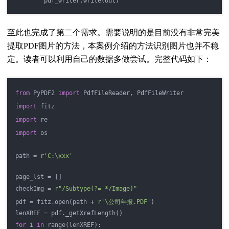
        pdf_writer.write(out)
至此也完成了第二个需求。
需要说明的是目前没有非常完美
提取PDF图片的方法，本案例介绍的方法识别图片也并不稳
定。读者可以利用自己的数据多做尝试。完整代码如下：
from
 PyPDF2 
import
 PdfFileReader, PdfFileWriter
import
 fitz
import
 re
import
 os
path = 
r'C:\xxx'
page_lst = []
checkImg = 
r"/Subtype(?= */Image)"
pdf = fitz.open(path + 
r'\公司年报.PDF'
)
lenXREF = pdf._getXrefLength()
for
 i 
in
 range(lenXREF):