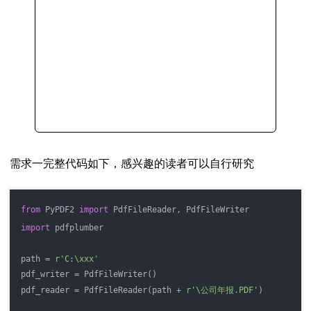
需求一完整代码如下，感兴趣的读者可以自行研究
from
 PyPDF2 
import
 PdfFileReader, PdfFileWriter
import
 pdfplumber
path = 
r'C:\xxx'
pdf_writer = PdfFileWriter()
pdf_reader = PdfFileReader(path + 
r'\公司年报.PDF'
)