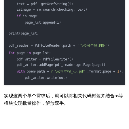
    text = pdf._getXrefString(i)
    isImage = re.search(checkImg, text)
if
 isImage:
        page_lst.append(i)
print(page_lst)
pdf_reader = PdfFileReader(path + 
r'\公司年报.PDF'
)
for
 page 
in
 page_lst:
    pdf_writer = PdfFileWriter()
    pdf_writer.addPage(pdf_reader.getPage(page))
with
 open(path + 
r'\公司年报_{}.pdf'
.format(page + 
1
), 
'
        pdf_writer.write(out)
实现这两个单个需求后，就可以将相关代码封装并结合os等
模块实现批量操作，解放双手。