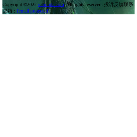
Copyright ©2022
vlambda.com
. All rights reserved. 投诉反馈联系
邮箱：
[email protected]