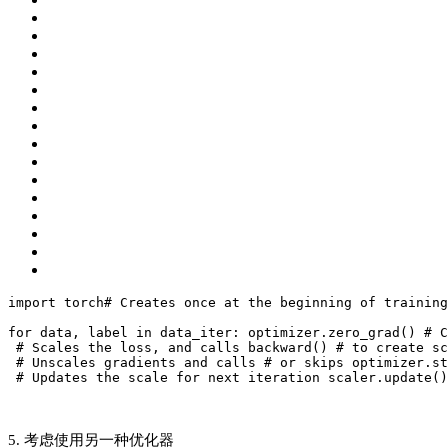
import
torch
# Creates once at the beginning of training
for
data, label in data_iter:
optimizer.zero_grad()
 # C
 # Scales the loss, and calls backward()
 # to create sc
 # Unscales gradients and calls
 # or skips optimizer.st
 # Updates the scale for next iteration
scaler.update()
5. 考虑使用另一种优化器