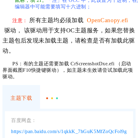
鼠标，填 21。
「注」在 OCC 中，此设置为十进制，
编辑器中可能需要填写十六进制；
所有主题均必须加载
OpenCanopy.efi
注意：
驱动， 该驱动用于支持OC主题服务，如果您替换
主题包后发现未加载主题，请检查是否有加载此驱
动。
PS：
有的主题还需要加载
CrScreenshotDxe.efi
（启动
界面截图F10快捷键驱动），如主题未生效请尝试加载此项
驱动。
主题下载
百度网盘：
https://pan.baidu.com/s/1qkkK_7hGuK5MfZoQcFol9g