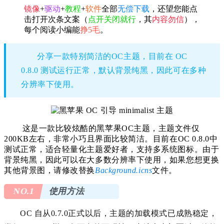
镜像
+
驱动
+
教程
+
软件
全部
无偿下载
，还望您能点
击打开次条文案（
点开关闭就行
，其
内容勿信
），
每个阅读小编能
挣5毛
。
分享一款特别简洁的OC主题，目前在 OC
0.8.0 测试运行正常，默认背景纯黑，因此可在多种
分辨率下使用。
这是一款比较炫酷的黑苹果OC主题，主题文件仅
200KB左右，非常小巧且界面比较简洁。目前在OC 0.8.0中
测试正常，适合轻量化主题爱好者，支持多系统图标。由于
背景纯黑，因此可以在大多数分辨率下使用，如果您想更换
其他背景图，请修改替换
Background.icns
文件。
NO.1
使用方法
OC 自从0.7.0正式以后，主题的加载模式已成熟稳定，