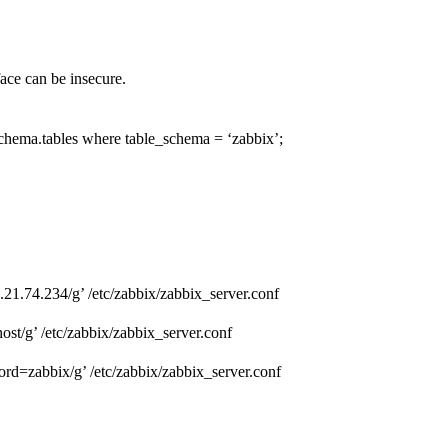
ace can be insecure.
schema.tables where table_schema = ‘zabbix’;
21.74.234/g’ /etc/zabbix/zabbix_server.conf
st/g’ /etc/zabbix/zabbix_server.conf
d=zabbix/g’ /etc/zabbix/zabbix_server.conf