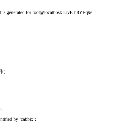
 is generated for root@localhost: LivE-h8YEq9e
作）
n;
ntified by ‘zabbix’;