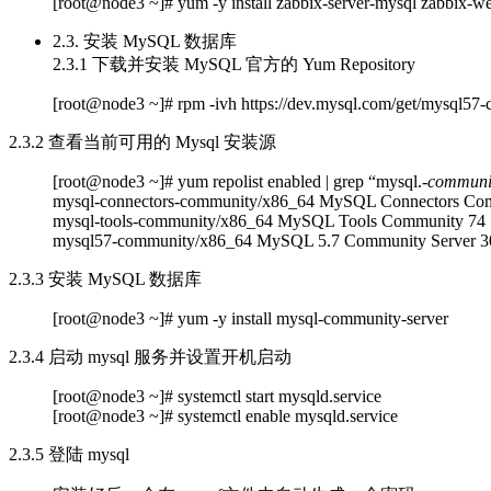
[root@node3 ~]# yum -y install zabbix-server-mysql zabbix-w
2.3. 安装 MySQL 数据库
2.3.1 下载并安装 MySQL 官方的 Yum Repository
[root@node3 ~]# rpm -ivh https://dev.mysql.com/get/mysql57-
2.3.2 查看当前可用的 Mysql 安装源
[root@node3 ~]# yum repolist enabled | grep “mysql.
-communi
mysql-connectors-community/x86_64 MySQL Connectors Co
mysql-tools-community/x86_64 MySQL Tools Community 74
mysql57-community/x86_64 MySQL 5.7 Community Server 3
2.3.3 安装 MySQL 数据库
[root@node3 ~]# yum -y install mysql-community-server
2.3.4 启动 mysql 服务并设置开机启动
[root@node3 ~]# systemctl start mysqld.service
[root@node3 ~]# systemctl enable mysqld.service
2.3.5 登陆 mysql