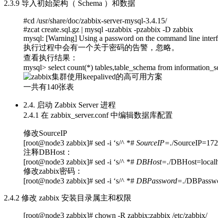
2.3.9 导入初始架构（ Schema ）和数据
#cd /usr/share/doc/zabbix-server-mysql-3.4.15/
#zcat create.sql.gz | mysql -uzabbix -pzabbix -D zabbix
mysql: [Warning] Using a password on the command line interf
执行过程中会有一个关于密码的告警，忽略。
查看执行结果：
mysql> select count(*) tables,table_schema from information_
一共有140张表
2.4. 启动 Zabbix Server 进程
2.4.1 在 zabbix_server.conf 中编辑数据库配置
修改SourceIP
[root@node3 zabbix]# sed -i ‘s/^ *#
SourceIP=.
/SourceIP=172.
注释DBHost：
[root@node3 zabbix]# sed -i ‘s/^ *#
DBHost=.
/DBHost=localho
修改zabbix密码：
[root@node3 zabbix]# sed -i ‘s/^ *#
DBPassword=.
/DBPasswor
2.4.2 修改 zabbix 安装目录属主和权限
[root@node3 zabbix]# chown -R zabbix:zabbix /etc/zabbix/