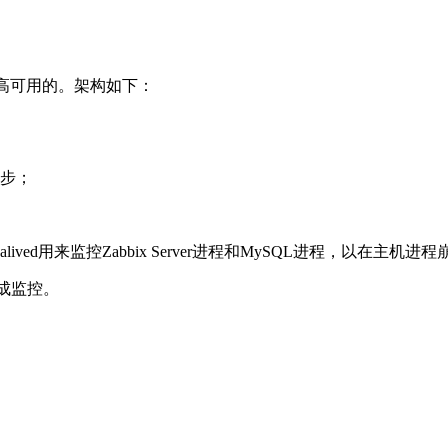
置高可用的。架构如下：
件同步；
lived用来监控Zabbix Server进程和MySQL进程，以在主
完成监控。