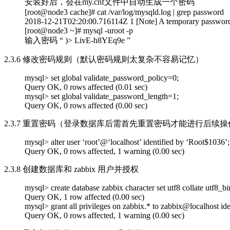
安装好后，会在my.cnf文件中自动生成一个密码
[root@node3 cache]# cat /var/log/mysqld.log | grep password
2018-12-21T02:20:00.716114Z 1 [Note] A temporary password
[root@node3 ~]# mysql -uroot -p
输入密码 “ )> LivE-h8YEq9e ”
2.3.6 修改密码规则（默认密码规则太复杂不容易记忆）
mysql> set global validate_password_policy=0;
Query OK, 0 rows affected (0.01 sec)
mysql> set global validate_password_length=1;
Query OK, 0 rows affected (0.00 sec)
2.3.7 重置密码（登录数据库后需首先重置密码才能进行后续操
mysql> alter user ‘root’@‘localhost’ identified by ‘Root$1036’;
Query OK, 0 rows affected, 1 warning (0.00 sec)
2.3.8 创建数据库和 zabbix 用户并授权
mysql> create database zabbix character set utf8 collate utf8_bi
Query OK, 1 row affected (0.00 sec)
mysql> grant all privileges on zabbix.* to zabbix@localhost ide
Query OK, 0 rows affected, 1 warning (0.00 sec)