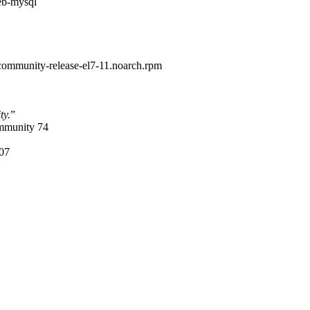
eb-mysql
community-release-el7-11.noarch.rpm
ty.
”
mmunity 74
07