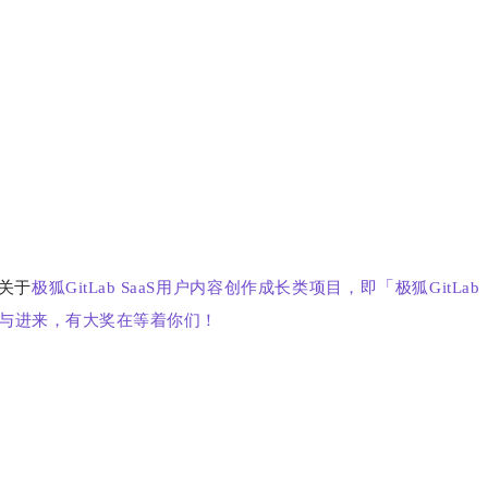
「
了关于
极狐GitLab SaaS用户内容创作成长类项目，即
极狐GitLab
参与进来，有大奖在等着你们！