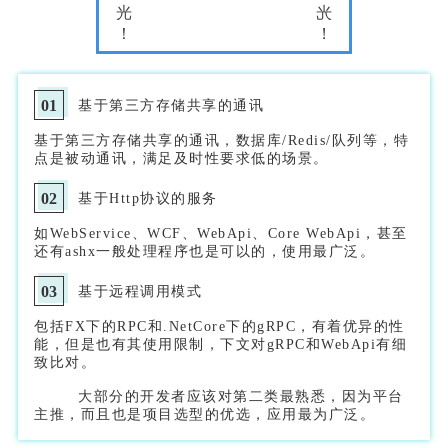
01
基于第三方存储共享的通讯
基于第三方存储共享的通讯，数据库
/Redis/
队列等，特
点是被动通讯，满足及时性要求低的场景。
02
基于
Http协议的服务
如WebService、WCF
、
WebApi、Core WebApi，甚至
还有ashx一般处理程序也是可以的，使用最广泛。
03
基于远程调用模式
包括
FX
下的
RPC
和
.NetCore
下的
gRPC
，有着优异的性
能，但是也有其使用限制，下文对
gRPC
和
WebApi有细
致比对。
大部分的开发者应该对第二类最熟悉，因为平台
主推，而且也是项目选型的优选，应用最为广泛。