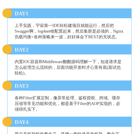
DAY1
上手实践，宇宙第一
IDE
轻松建项目就能运行，然后把
S
wagger啊，log4net啥配置起来，然后集群是必须的，Nginx
负载均衡+各种策略来一波，好好体会下REST
的无状态。
DAY2
内置
IOC
容器和M
iddleware翻翻源码理解一下，知道请求是
怎么处理怎么流转的，后面功能开发时才心里有底(面试也
轻松)
。
DAY3
各种
Filter扩展定制，像异常处理、鉴权授权、跨域、缓存
压缩等常见功能和优化，都是基于Filter的AOP
实现的，必
须得扎实下。
DAY4