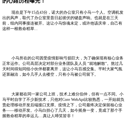
的心路历程曝光！
现在是下午15点43分，诺大的办公室只有小马一个人。空调机发
出的风声，取代了办公室里昔日起彼伏的键盘声响。
也就是在三天
前
，组内同事接连被开。这让小马
惊魂未定，或许他该庆幸，自己有
这样一根救命稻草...
小马所在的公司因受疫情影响亏损巨大，为了确保现有核心业务
正常运作。公司高层决定对部分业务团队及人员 “就地解散”。熬过几
天时间得知同组小伙伴都要离开，这让小马百感交集。平时大家气氛
还算融洽，如今几乎人去楼空，只有小马被公司留下。
大家都在同一家公司上班，技术上难分伯仲，但有一点不同。小
马平时自学了不少新技术，只他对Core WebApi比较熟悉，一开始就负
责处理移动开发后端接口支撑。疫情之下，公司最终决定保留核心业
务——移动开发。小马白担心了几天，如今摇身一变，竟成了那个手
握救命稻草的幸运儿....真让人啼笑皆非！