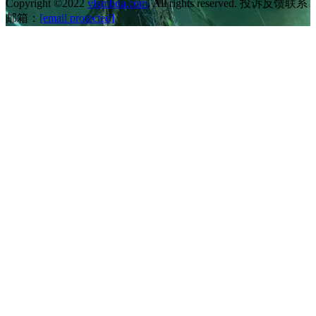
Copyright ©2022
vlambda.com
. All rights reserved. 投诉反馈联系
邮箱：
[email protected]