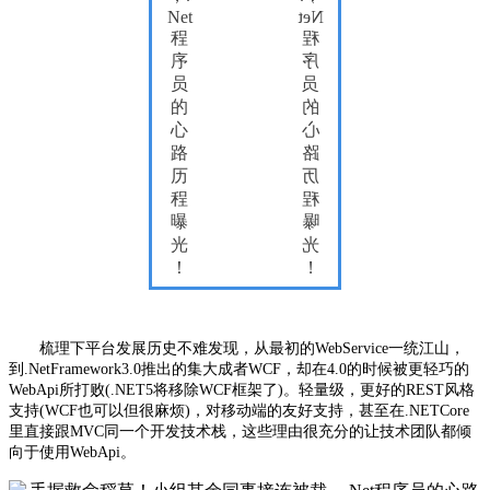
梳理下平台发展历史不难发现，从最初的
WebService一统江山，
到.NetFramework3.0
推出的集大成者
WCF
，却在
4.0
的时候被更轻巧的
WebApi所打败(.NET5将移除WCF框架了)。轻量级，更好的REST
风格
支持
(WCF
也可以但很麻烦
)
，对移动端的友好支持，甚至在.NETCore
里直接跟
MVC
同一个开发技术栈，这些理由很充分的让技术团队都倾
向于使用
WebApi。