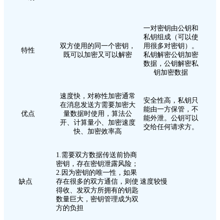
一对密钥由公钥和
私钥组成（可以使
双方使用的同一个密钥，
用很多对密钥）。
特性
既可以加密又可以解密
私钥解密公钥加密
数据，公钥解密私
钥加密数据
速度快，对称性加密通常
安全性高，私钥只
在消息发送方需要加密大
能由一方保管，不
优点
量数据时使用，算法公
能外泄。公钥可以
开、计算量小、加密速度
交给任何请求方。
快、加密效率高
1.需要双方数据传送前协商
密钥，存在密钥泄露风险；
2.因为密钥的唯一性，如果
缺点
存在很多的双方通信，则使
速度较慢
得收、发双方所拥有的钥匙
数量巨大，密钥管理成为双
方的负担