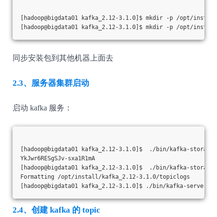
[hadoop@bigdata01 kafka_2.12-3.1.0]$ mkdir -p /opt/install
[hadoop@bigdata01 kafka_2.12-3.1.0]$ mkdir -p /opt/install
同步安装包到其他机器上面去
2.3、服务器集群启动
启动 kafka 服务：
[hadoop@bigdata01 kafka_2.12-3.1.0]$  ./bin/kafka-storage.
YkJwr6RESgSJv-sxa1R1mA
[hadoop@bigdata01 kafka_2.12-3.1.0]$  ./bin/kafka-storage.
Formatting /opt/install/kafka_2.12-3.1.0/topiclogs
[hadoop@bigdata01 kafka_2.12-3.1.0]$ ./bin/kafka-server-st
2.4、创建 kafka 的 topic