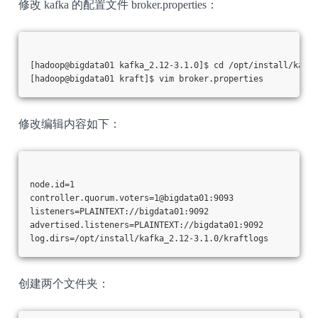
修改 kafka 的配置文件 broker.properties：
[hadoop@bigdata01 kafka_2.12-3.1.0]$ cd /opt/install/kafka
[hadoop@bigdata01 kraft]$ vim broker.properties
修改编辑内容如下：
node.id=1
controller.quorum.voters=1@bigdata01:9093
listeners=PLAINTEXT://bigdata01:9092
advertised.listeners=PLAINTEXT://bigdata01:9092
log.dirs=/opt/install/kafka_2.12-3.1.0/kraftlogs
创建两个文件夹：