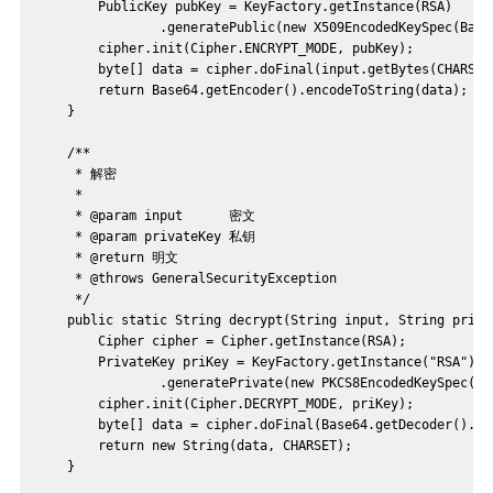
        PublicKey pubKey = KeyFactory.getInstance(RSA)
                .generatePublic(new X509EncodedKeySpec(Base
        cipher.init(Cipher.ENCRYPT_MODE, pubKey);
        byte[] data = cipher.doFinal(input.getBytes(CHARSET
        return Base64.getEncoder().encodeToString(data);
    }
    /**
     * 解密
     *
     * @param input      密文
     * @param privateKey 私钥
     * @return 明文
     * @throws GeneralSecurityException
     */
    public static String decrypt(String input, String priva
        Cipher cipher = Cipher.getInstance(RSA);
        PrivateKey priKey = KeyFactory.getInstance("RSA")
                .generatePrivate(new PKCS8EncodedKeySpec(Ba
        cipher.init(Cipher.DECRYPT_MODE, priKey);
        byte[] data = cipher.doFinal(Base64.getDecoder().de
        return new String(data, CHARSET);
    }