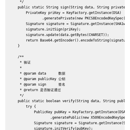
     */
    public static String sign(String data, String privateKe
        PrivateKey priKey = KeyFactory.getInstance(DSA)
                .generatePrivate(new PKCS8EncodedKeySpec(Ba
        Signature signature = Signature.getInstance(SHA1wit
        signature.initSign(priKey);
        signature.update(data.getBytes(CHARSET));
        return Base64.getEncoder().encodeToString(signature
    }
    /**
     * 验证
     *
     * @param data      数据
     * @param publicKey 公钥
     * @param sign      签名
     * @return 是否验证通过
     */
    public static boolean verify(String data, String public
        try {
            PublicKey pubKey = KeyFactory.getInstance(DSA)
                    .generatePublic(new X509EncodedKeySpec(
            Signature signature = Signature.getInstance(SHA
            signature.initVerify(pubKey);