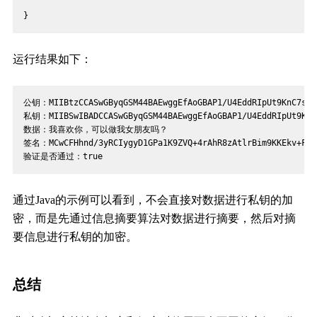
}
运行结果如下：
公钥：MIIBtzCCASwGByqGSM44BAEwggEfAoGBAP1/U4EddRIpUt9KnC7s5Of2
私钥：MIIBSwIBADCCASwGByqGSM44BAEwggEfAoGBAP1/U4EddRIpUt9KnC7s
数据：我喜欢你，可以做我女朋友吗？
签名：MCwCFHhnd/3yRCIygyD1GPa1K9ZVQ+4rAhR8zAtlrBim9KKEkv+Fxz
验证是否通过：true
通过Java的示例可以看到，不会直接对数据进行私钥的加
密，而是先通过信息摘要算法对数据进行摘要，然后对摘
要信息进行私钥的加密。
总结