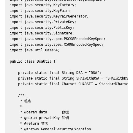
import java.security.KeyFactory;
import java.security.KeyPair;
import java.security.KeyPairGenerator;
import java.security.PrivateKey;
import java.security.PublicKey;
import java.security.Signature;
import java.security.spec.PKCS8EncodedKeySpec;
import java.security.spec.X509EncodedKeySpec;
import java.util.Base64;
public class DsaUtil {
    private static final String DSA = "DSA";
    private static final String SHA1withDSA = "SHA1withDSA"
    private static final Charset CHARSET = StandardCharsets
    /**
     * 签名
     *
     * @param data       数据
     * @param privateKey 私钥
     * @return 签名
     * @throws GeneralSecurityException