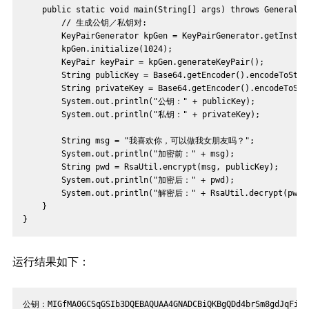
    public static void main(String[] args) throws GeneralSe
        // 生成公钥／私钥对:
        KeyPairGenerator kpGen = KeyPairGenerator.getInstan
        kpGen.initialize(1024);
        KeyPair keyPair = kpGen.generateKeyPair();
        String publicKey = Base64.getEncoder().encodeToStri
        String privateKey = Base64.getEncoder().encodeToStr
        System.out.println("公钥：" + publicKey);
        System.out.println("私钥：" + privateKey);
        String msg = "我喜欢你，可以做我女朋友吗？";
        System.out.println("加密前：" + msg);
        String pwd = RsaUtil.encrypt(msg, publicKey);
        System.out.println("加密后：" + pwd);
        System.out.println("解密后：" + RsaUtil.decrypt(pwd,
    }
}
运行结果如下：
公钥：MIGfMA0GCSqGSIb3DQEBAQUAA4GNADCBiQKBgQDd4brSm8gdJqFi04m