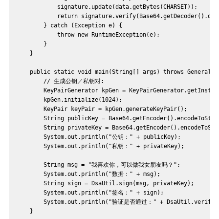
            signature.update(data.getBytes(CHARSET));
            return signature.verify(Base64.getDecoder().dec
        } catch (Exception e) {
            throw new RuntimeException(e);
        }
    }
    public static void main(String[] args) throws GeneralSe
        // 生成公钥／私钥对:
        KeyPairGenerator kpGen = KeyPairGenerator.getInstan
        kpGen.initialize(1024);
        KeyPair keyPair = kpGen.generateKeyPair();
        String publicKey = Base64.getEncoder().encodeToStri
        String privateKey = Base64.getEncoder().encodeToStr
        System.out.println("公钥：" + publicKey);
        System.out.println("私钥：" + privateKey);
        String msg = "我喜欢你，可以做我女朋友吗？";
        System.out.println("数据：" + msg);
        String sign = DsaUtil.sign(msg, privateKey);
        System.out.println("签名：" + sign);
        System.out.println("验证是否通过：" + DsaUtil.verify(m
    }