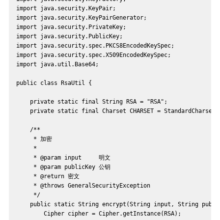
import java.security.KeyPair;
import java.security.KeyPairGenerator;
import java.security.PrivateKey;
import java.security.PublicKey;
import java.security.spec.PKCS8EncodedKeySpec;
import java.security.spec.X509EncodedKeySpec;
import java.util.Base64;
public class RsaUtil {
    private static final String RSA = "RSA";
    private static final Charset CHARSET = StandardCharsets
    /**
     * 加密
     *
     * @param input     明文
     * @param publicKey 公钥
     * @return 密文
     * @throws GeneralSecurityException
     */
    public static String encrypt(String input, String publi
        Cipher cipher = Cipher.getInstance(RSA);