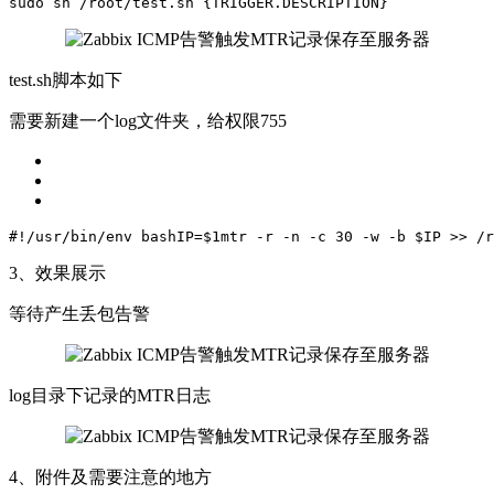
sudo
sh /root/test.sh {TRIGGER.DESCRIPTION}
test.sh脚本如下
需要新建一个log文件夹，给权限755
#!/usr/bin/env bash
IP=
$1
mtr -r -n -c 30 -w -b 
$IP
 >> /r
3、效果展示
等待产生丢包告警
log目录下记录的MTR日志
4、附件及需要注意的地方