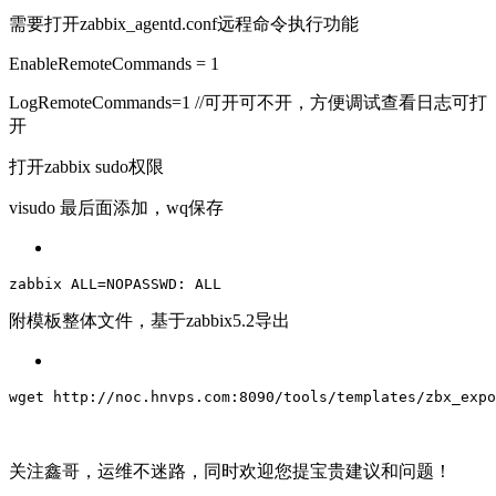
需要打开
zabbix_agentd.conf
远程命令执行功能
EnableRemoteCommands = 1
LogRemoteCommands=1 //可开可不开，方便调试查看日志可打
开
打开zabbix sudo权限
visudo 最后面添加，wq保存
zabbix
ALL
=NOPASSWD: 
ALL
附模板整体文件，基于zabbix5.2导出
wget 
http:
/
/noc.hnvps.com:8090/tools
/templates/zbx
_expo
关注鑫哥，运维不迷路，同时欢迎您提宝贵建议和问题！